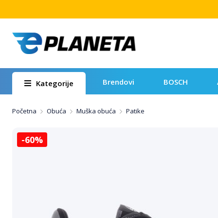
Brendovi
BOSCH
Kategorije
Početna
Obuća
Muška obuća
Patike
-60%