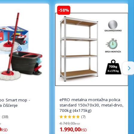
-58%
ePRO metalna montažna polica
rbo Smart mop -
standard 150x70x30, metal-drvo,
a čišćenje
700kg (4x175kg)
(38)
(7)
100%
4.749,00
D
RSD
9
1.990,00
RSD
RSD