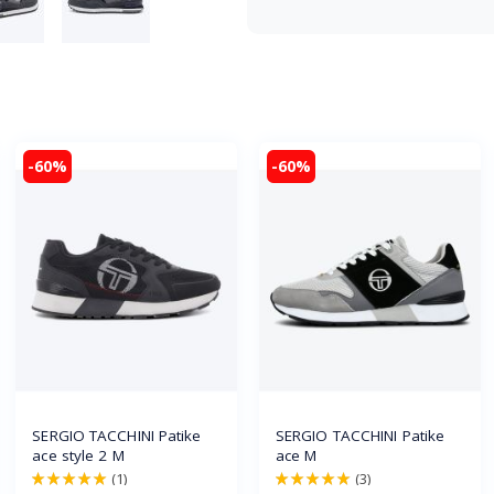
-60%
-60%
SERGIO TACCHINI Patike
SERGIO TACCHINI Patike
ace style 2 M
ace M
(1)
(3)
100%
100%