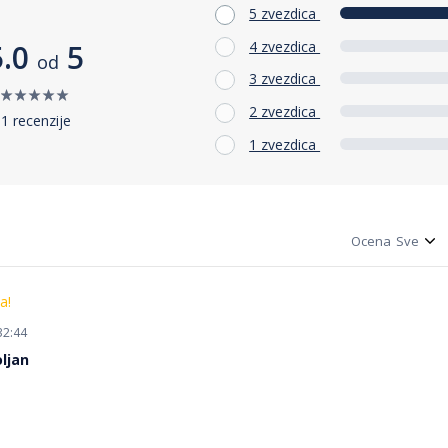
5 zvezdica
4 zvezdica
5.0
5
od
3 zvezdica
2 zvezdica
1 recenzije
1 zvezdica
Ocena
a!
32:44
ljan