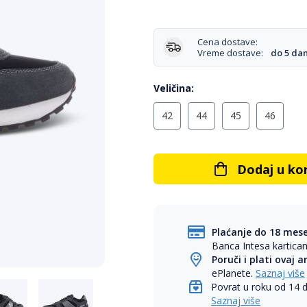
Cena dostave:
Vreme dostave:
do 5 da
Veličina
42
44
45
46
Dodaj u ko
Plaćanje do 18 mes
Banca Intesa kartic
Poruči i plati ovaj a
ePlanete.
Saznaj više
Povrat u roku od 14 
Saznaj više