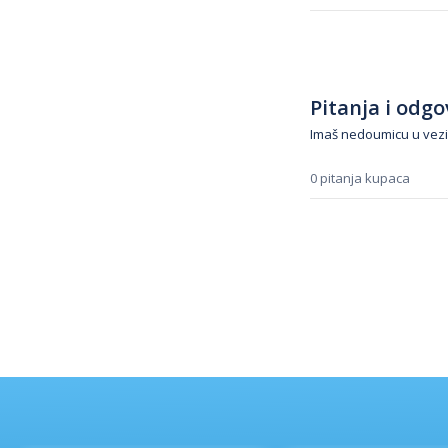
Pitanja i odgov
Imaš nedoumicu u vezi
0 pitanja kupaca