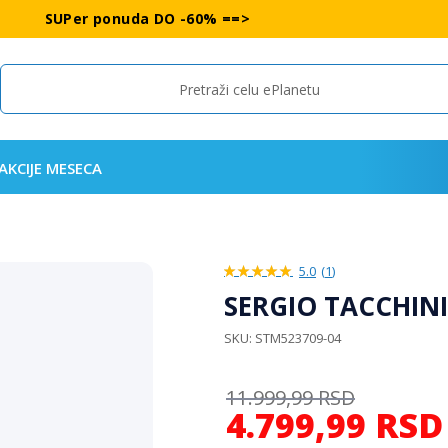
SUPer ponuda DO -60% ==>
Search
AKCIJE MESECA
5.0
(
1
)
100%
SERGIO TACCHINI
SKU
STM523709-04
11.999,99
RSD
4.799,99
RSD