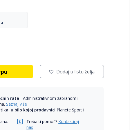
na
rpu
Dodaj u listu želja
ečnih rata
- Administrativnom zabranom i
ama.
Saznaj više
rtikal u bilo kojoj prodavnici
Planete Sport i
dana.
Treba ti pomoć?
Kontaktiraj
nas