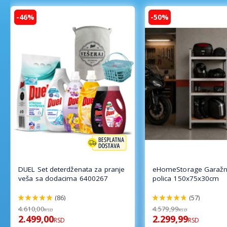
-46%
-50%
DUEL Set deterdženata za pranje
eHomeStorage Garažn
veša sa dodacima 6400267
polica 150x75x30cm
(86)
(57)
98%
96%
4.610,00
4.579,99
RSD
RSD
2.499,00
2.299,99
RSD
RSD