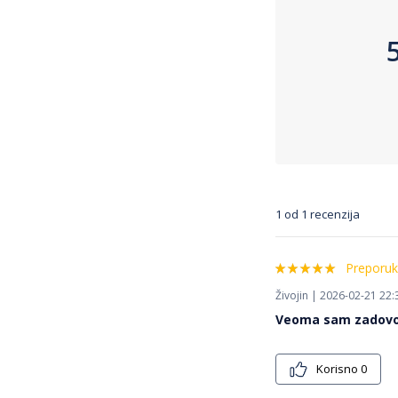
1 od 1 recenzija
Preporuk
Živojin | 2026-02-21 22:
Veoma sam zadovo
Korisno
0