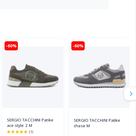
-60%
-60%
SERGIO TACCHINI Patike
SERGIO TACCHINI Patike
ace style 2 M
chase M
(1)
100%