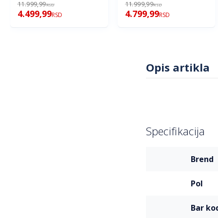
11.999,99
11.999,99
RSD
RSD
4.499,99
4.799,99
RSD
RSD
Opis artikla
Specifikacija
Više
brend
informacija
pol
bar ko