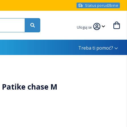
Status porudžbine
Uloguj se
Treba ti pomoć?
 Patike chase M