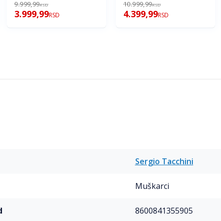
9.999,99
10.999,99
RSD
RSD
3.999,99
4.399,99
RSD
RSD
Sergio Tacchini
Muškarci
d
8600841355905