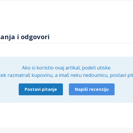
tanja i odgovori
Ako si koristio ovaj artikal, podeli utiske.
tek razmatraš kupovinu, a imaš neku nedoumicu, postavi pit
Postavi pitanje
Napiši recenziju