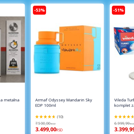
-53%
-51%
a metalna
Armaf Odyssey Mandarin Sky
Vileda Tu
EDP 100ml
komplet z
(10)
94%
92%
7.500,00
6.999,99
RSD
RS
3.499,00
3.399,9
RSD