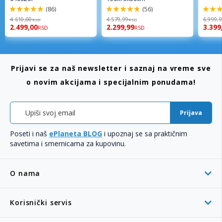
(86)
(56)
98%
96%
92%
4.610,00
4.579,99
6.999,
RSD
RSD
2.499,00
2.299,99
3.399
RSD
RSD
Prijavi se za naš newsletter i saznaj na vreme sve
o novim akcijama i specijalnim ponudama!
Prijava
Poseti i naš
ePlaneta BLOG
i upoznaj se sa praktičnim
savetima i smernicama za kupovinu.
O nama
Korisnički servis