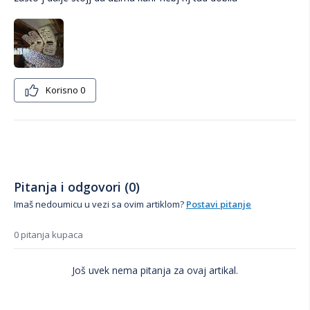
Korisno
0
Pitanja i odgovori (0)
Imaš nedoumicu u vezi sa ovim artiklom?
Postavi pitanje
0 pitanja kupaca
Još uvek nema pitanja za ovaj artikal.