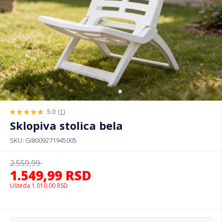
5.0
(
1
)
100%
Sklopiva stolica bela
SKU
GI8009271945005
2.559,99
1.549,99
RSD
Ušteda
1.010,00
RSD