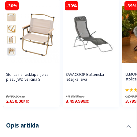
-30%
-30%
-39%
LEMON
Stolica na rasklapanje za
SAVACOOP Baštenska
stolic
plazu JWD velicina S
ležaljka, siva
100%
3.790,00
4.999,99
6.279,
RSD
RSD
2.650,00
3.499,99
3.799
RSD
RSD
Opis artikla