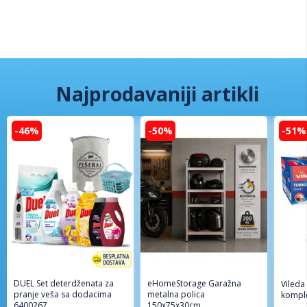
Najprodavaniji artikli
-46%
-50%
-51%
DUEL Set deterdženata za
eHomeStorage Garažna
Vileda
pranje veša sa dodacima
metalna polica
komple
6400267
150x75x30cm