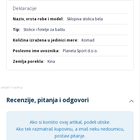
Iako kompaktna, stolica pruža stabilnost i osnovnu udobnost
za kraće i srednje sedenje. Lagana konstrukcija omogućava
Deklaracije
jednostavno prenošenje i brzo postavljanje gde god je
Više
Sklopiva stolica bela
potrebno.
informacija
Stolice i fotelje za baštu
Karakteristike proizvoda
Komad
Osnovne specifikacije
Planeta Sport d.o.o.
Boja: Bela
Tip: Sklopiva stolica
Kina
Funkcionalnost
Sklopivi dizajn za lako odlaganje
Lagana i prenosiva konstrukcija
Recenzije, pitanja i odgovori
Univerzalna primena u unutrašnjem i spoljašnjem
prostoru
Ako si koristio ovaj artikal, podeli utiske.
Jednostavno održavanje
Ako tek razmatraš kupovinu, a imaš neku nedoumicu,
postavi pitanje.