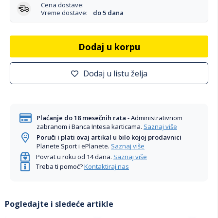
Cena dostave:
Vreme dostave:
do 5 dana
Dodaj u korpu
Dodaj u listu želja
Plaćanje do 18 mesečnih rata
- Administrativnom
zabranom i Banca Intesa karticama.
Saznaj više
Poruči i plati ovaj artikal u bilo kojoj prodavnici
Planete Sport i ePlanete.
Saznaj više
Povrat u roku od 14 dana.
Saznaj više
Treba ti pomoć?
Kontaktiraj nas
Pogledajte i sledeće artikle