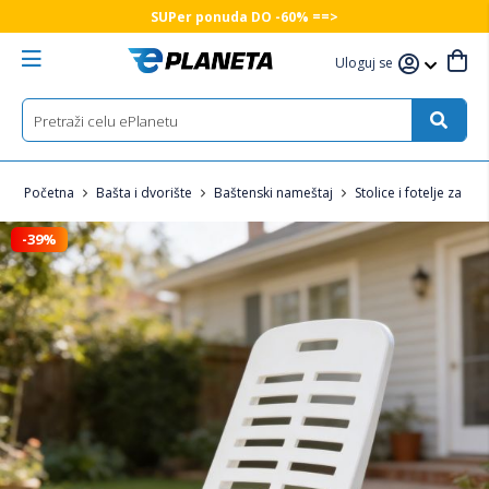
SUPer ponuda DO -60% ==>
Uloguj se
Početna
Bašta i dvorište
Baštenski nameštaj
Stolice i fotelje za ba
-39%