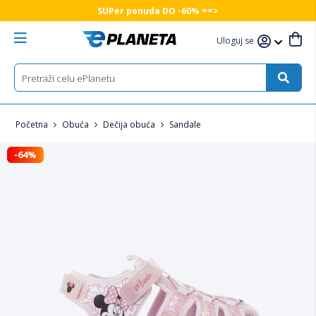
SUPer ponuda DO -60% ==>
Uloguj se
Početna
Obuća
Dečija obuća
Sandale
-64%