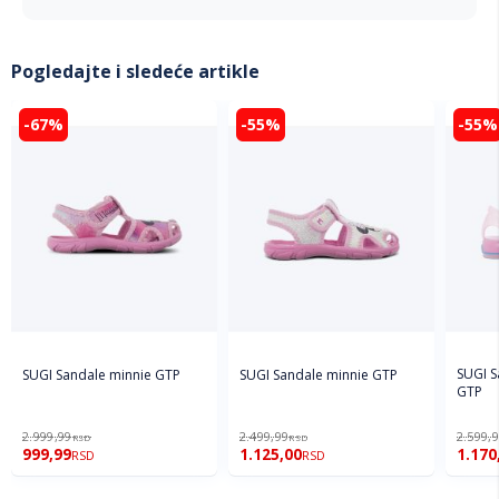
Pogledajte i sledeće artikle
-67%
-55%
-55%
SUGI Sa
SUGI Sandale minnie GTP
SUGI Sandale minnie GTP
GTP
2.999,99
2.499,99
2.599,
RSD
RSD
999,99
1.125,00
1.170
RSD
RSD