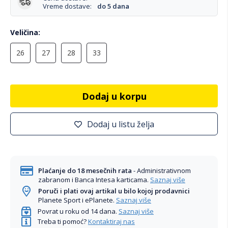
Vreme dostave:
do 5 dana
Veličina
26
27
28
33
Dodaj u korpu
Dodaj u listu želja
Plaćanje do 18 mesečnih rata
- Administrativnom
zabranom i Banca Intesa karticama.
Saznaj više
Poruči i plati ovaj artikal u bilo kojoj prodavnici
Planete Sport i ePlanete.
Saznaj više
Povrat u roku od 14 dana.
Saznaj više
Treba ti pomoć?
Kontaktiraj nas