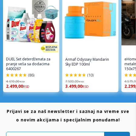
DUEL Set deterdženata za
eHome
Armaf Odyssey Mandarin
pranje veša sa dodacima
metaln
Sky EDP 100ml
6400267
150x7
(86)
(10)
98%
94%
96%
4.610,00
7.500,00
4.579,
RSD
RSD
2.499,00
3.499,00
2.299
RSD
RSD
Prijavi se za naš newsletter i saznaj na vreme sve
o novim akcijama i specijalnim ponudama!