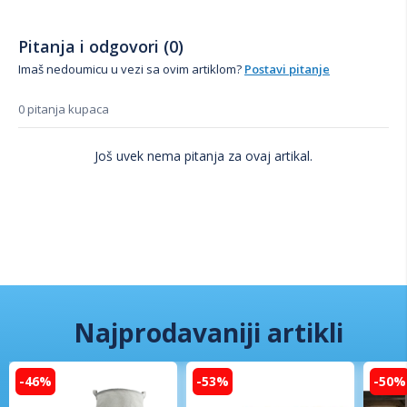
Pitanja i odgovori (0)
Imaš nedoumicu u vezi sa ovim artiklom?
Postavi pitanje
0 pitanja kupaca
Još uvek nema pitanja za ovaj artikal.
Najprodavaniji artikli
-46%
-53%
-50%