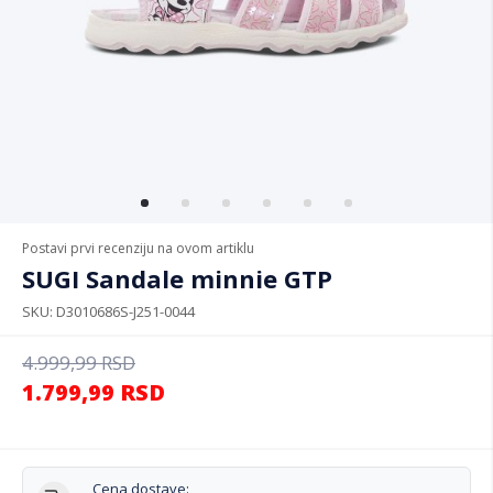
Postavi prvi recenziju na ovom artiklu
SUGI Sandale minnie GTP
SKU
D3010686S-J251-0044
4.999,99
RSD
1.799,99
RSD
Cena dostave: