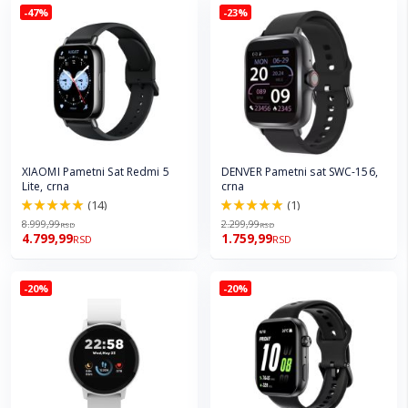
-47%
-23%
XIAOMI Pametni Sat Redmi 5
DENVER Pametni sat SWC-156,
Lite, crna
crna
(14)
(1)
100.0%
100.0%
8.999,99
2.299,99
RSD
RSD
4.799,99
1.759,99
RSD
RSD
-20%
-20%