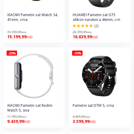
XIAOMI Pametni sat Watch S4,
HUAWEI Pametni sat GT5
41mm, crna
silikon narukvica 46mm, crn
(2)
100.0%
19.199,99
20.799,99
RSD
RSD
15.199,99
16.639,99
RSD
RSD
-20%
-20%
XIAOMI Pametni sat Redmi
Pametni sat DTM 5, crna
Watch 5, siva
11.799,99
4.499,99
RSD
RSD
9.439,99
3.599,99
RSD
RSD