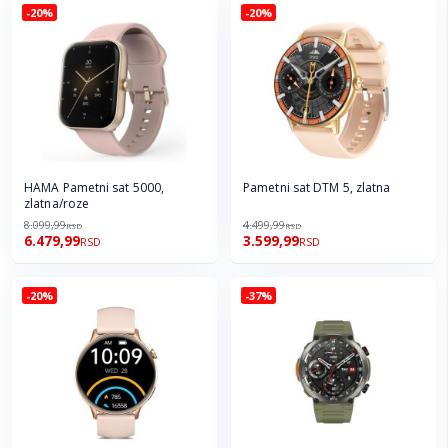
-20%
-20%
HAMA Pametni sat 5000,
Pametni sat DTM 5, zlatna
zlatna/roze
8.099,99
4.499,99
RSD
RSD
6.479,99
3.599,99
RSD
RSD
-20%
-37%