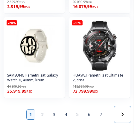
2.899,99
20.099,99
RSD
RSD
2.319,99
16.079,99
RSD
RSD
-20%
-36%
SAMSUNG Pametni sat Galaxy
HUAWEI Pametni sat Ultimate
Watch 6, 40mm, krem
2, crna
44.899,99
115.999,99
RSD
RSD
35.919,99
73.799,99
RSD
RSD
Strana
1
2
3
4
5
6
7