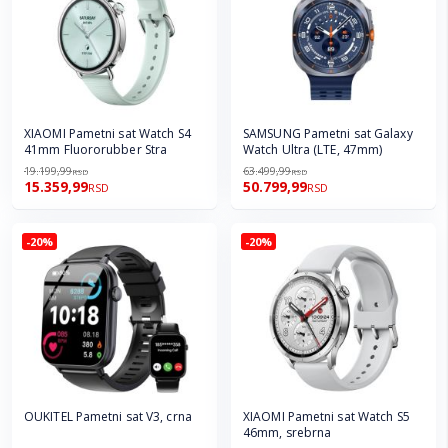
XIAOMI Pametni sat Watch S4
SAMSUNG Pametni sat Galaxy
41mm Fluororubber Stra
Watch Ultra (LTE, 47mm)
19.199,99
63.499,99
RSD
RSD
15.359,99
50.799,99
RSD
RSD
-20%
-20%
OUKITEL Pametni sat V3, crna
XIAOMI Pametni sat Watch S5
46mm, srebrna