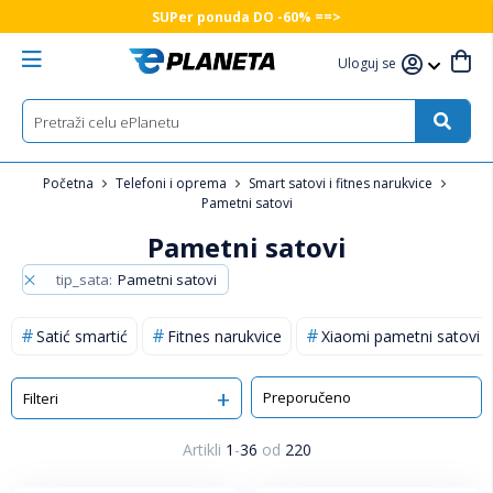
SUPer ponuda DO -60% ==>
Uloguj se
Početna
Telefoni i oprema
Smart satovi i fitnes narukvice
Pametni satovi
Pametni satovi
tip_sata
Pametni satovi
Satić smartić
Fitnes narukvice
Xiaomi pametni satovi
Sortiraj
Filteri
Artikli
1
-
36
od
220