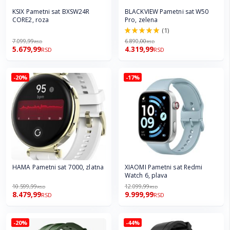
KSIX Pametni sat BXSW24R
BLACKVIEW Pametni sat W50
CORE2, roza
Pro, zelena
(1)
100.0%
7.099,99
6.890,00
RSD
RSD
5.679,99
4.319,99
RSD
RSD
-20%
-17%
HAMA Pametni sat 7000, zlatna
XIAOMI Pametni sat Redmi
Watch 6, plava
10.599,99
12.099,99
RSD
RSD
8.479,99
9.999,99
RSD
RSD
-20%
-44%