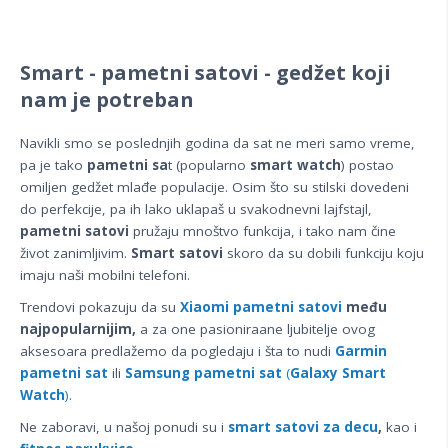
Smart - pametni satovi - gedžet koji
nam je potreban
Navikli smo se poslednjih godina da sat ne meri samo vreme,
pa je tako
pametni sa
t (popularno
smart watch
) postao
omiljen gedžet mlađe populacije. Osim što su stilski dovedeni
do perfekcije, pa ih lako uklapaš u svakodnevni lajfstajl,
pametni satovi
pružaju mnoštvo funkcija, i tako nam čine
život zanimljivim.
Smart satovi
skoro da su dobili funkciju koju
imaju naši mobilni telefoni.
Trendovi pokazuju da su
Xiaomi pametni satovi
među
najpopularnijim,
a za one pasioniraane ljubitelje ovog
aksesoara predlažemo da pogledaju i šta to nudi
Garmin
pametni sat
ili
Samsung pametni sat
(
Galaxy Smart
Watch
)
.
Ne zaboravi, u našoj ponudi su i
smart satovi za decu
,
kao i