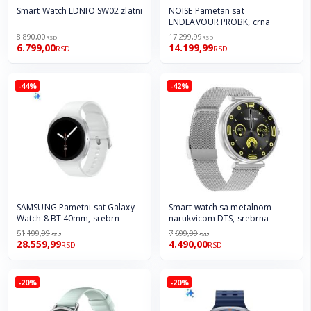
Smart Watch LDNIO SW02 zlatni
NOISE Pametan sat
ENDEAVOUR PROBK, crna
8.890,00
17.299,99
RSD
RSD
6.799,00
14.199,99
RSD
RSD
-44%
-42%
SAMSUNG Pametni sat Galaxy
Smart watch sa metalnom
Watch 8 BT 40mm, srebrn
narukvicom DTS, srebrna
51.199,99
7.699,99
RSD
RSD
28.559,99
4.490,00
RSD
RSD
-20%
-20%