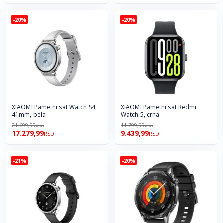
-20%
-20%
XIAOMI Pametni sat Watch S4,
XIAOMI Pametni sat Redmi
41mm, bela
Watch 5, crna
21.699,99
11.799,99
RSD
RSD
17.279,99
9.439,99
RSD
RSD
-21%
-20%