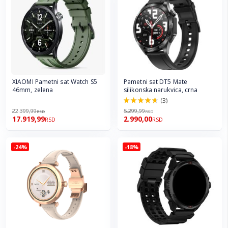
XIAOMI Pametni sat Watch S5
Pametni sat DT5 Mate
46mm, zelena
silikonska narukvica, crna
(3)
94.0%
22.399,99
5.299,99
RSD
RSD
17.919,99
2.990,00
RSD
RSD
-24%
-18%