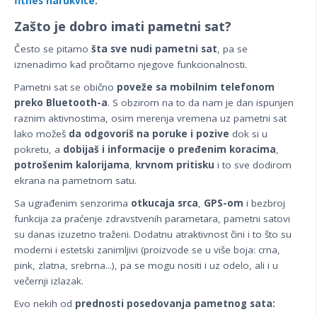
fitnes narukvice
.
Zašto je dobro imati pametni sat?
Često se pitamo
šta sve nudi pametni sat
, pa se
iznenadimo kad pročitamo njegove funkcionalnosti.
Pametni sat se obično
poveže sa mobilnim telefonom
preko Bluetooth-a
. S obzirom na to da nam je dan ispunjen
raznim aktivnostima, osim merenja vremena uz pametni sat
lako možeš
da odgovoriš na poruke i pozive
dok si u
pokretu, a
dobijaš i informacije o pređenim koracima
,
potrošenim kalorijama
,
krvnom
pritisku
i to sve dodirom
ekrana na pametnom satu.
Sa ugrađenim senzorima
otkucaja srca
,
GPS-om
i bezbroj
funkcija za praćenje zdravstvenih parametara, pametni satovi
su danas izuzetno traženi. Dodatnu atraktivnost čini i to što su
moderni i estetski zanimljivi (proizvode se u više boja: crna,
pink, zlatna, srebrna...), pa se mogu nositi i uz odelo, ali i u
večernji izlazak.
Evo nekih od
prednosti posedovanja pametnog sata: