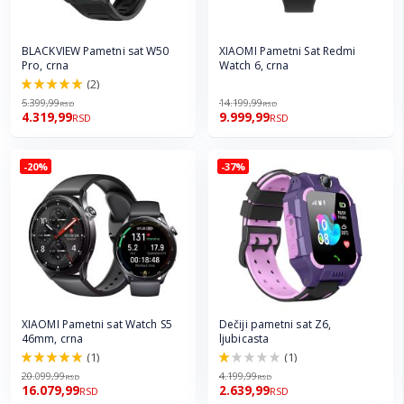
BLACKVIEW Pametni sat W50
XIAOMI Pametni Sat Redmi
Pro, crna
Watch 6, crna
(2)
100.0%
5.399,99
14.199,99
RSD
RSD
4.319,99
9.999,99
RSD
RSD
-20%
-37%
XIAOMI Pametni sat Watch S5
Dečiji pametni sat Z6,
46mm, crna
ljubicasta
(1)
(1)
100.0%
20.0%
20.099,99
4.199,99
RSD
RSD
16.079,99
2.639,99
RSD
RSD