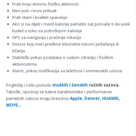
Prati tvoju dnevnu fizičku aktivnost
Meri puls i krvni pritisak
Prati ritam i kvalitet spavanja
Ako si na dijeti i meriš kalorije pametni sat pomaže ti da uvek
budeš u toku sa potrošnjom kalorija
GPS za navigaciju i praćenje lokacija
Snezor koji meri pređene kilometre tokom pešačenja ili
trčanja
Statistički prikaz podataka o vašem zdravlju i fizičkim
aktivnostima
Alarm, prikaz notifikacija sa telefona i vremenskih uslova
Pogledaj i našu ponudu
muških
i
ženskih
ručnih satova.
Takođe, upoznaj se kakve karakteristike i performanse
pametnih satova imaju brendovi
Apple
,
Denver
,
HUAWEI
,
MOYE
...