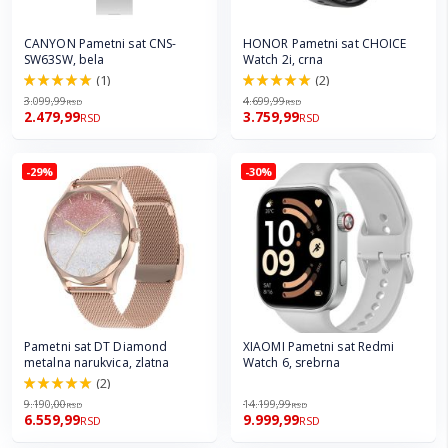
CANYON Pametni sat CNS-
HONOR Pametni sat CHOICE
SW63SW, bela
Watch 2i, crna
(1)
(2)
100.0%
100.0%
3.099,99
4.699,99
RSD
RSD
2.479,99
3.759,99
RSD
RSD
-29%
-30%
Pametni sat DT Diamond
XIAOMI Pametni sat Redmi
metalna narukvica, zlatna
Watch 6, srebrna
(2)
100.0%
9.190,00
14.199,99
RSD
RSD
6.559,99
9.999,99
RSD
RSD