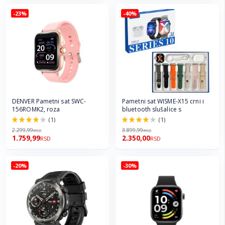
-23%
-40%
DENVER Pametni sat SWC-
Pametni sat WISME-X15 crni i
156ROMK2, roza
bluetooth slušalice s
(1)
(1)
80.0%
80.0%
2.299,99
3.899,99
RSD
RSD
1.759,99
2.350,00
RSD
RSD
-20%
-30%