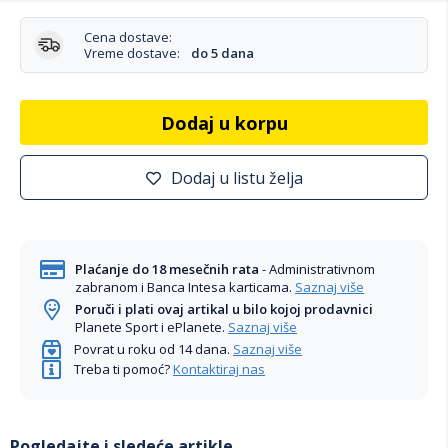
Cena dostave:
Vreme dostave:
do 5 dana
Dodaj u korpu
Dodaj u listu želja
Plaćanje do 18 mesečnih rata
- Administrativnom
zabranom i Banca Intesa karticama.
Saznaj više
Poruči i plati ovaj artikal u bilo kojoj prodavnici
Planete Sport i ePlanete.
Saznaj više
Povrat u roku od 14 dana.
Saznaj više
Treba ti pomoć?
Kontaktiraj nas
Pogledajte i sledeće artikle