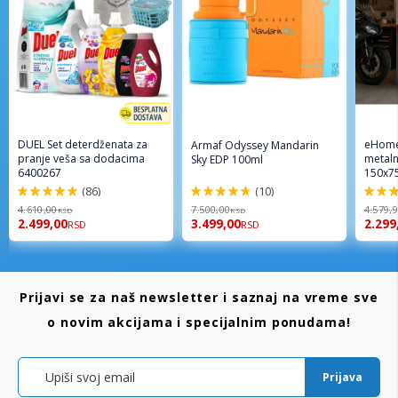
DUEL Set deterdženata za
eHome
Armaf Odyssey Mandarin
pranje veša sa dodacima
metaln
Sky EDP 100ml
6400267
150x7
(86)
(10)
98%
94%
96%
4.610,00
7.500,00
4.579,
RSD
RSD
2.499,00
3.499,00
2.299
RSD
RSD
Prijavi se za naš newsletter i saznaj na vreme sve
o novim akcijama i specijalnim ponudama!
Prijava