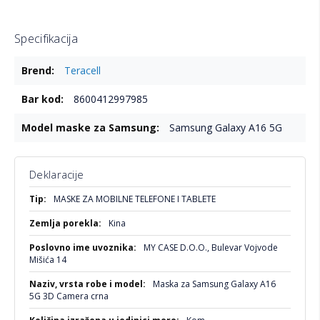
Specifikacija
Više
Teracell
informacija
8600412997985
Samsung Galaxy A16 5G
Deklaracije
Više
MASKE ZA MOBILNE TELEFONE I TABLETE
informacija
Kina
MY CASE D.O.O., Bulevar Vojvode
Mišića 14
Maska za Samsung Galaxy A16
5G 3D Camera crna