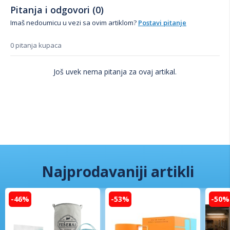
Pitanja i odgovori (0)
Imaš nedoumicu u vezi sa ovim artiklom?
Postavi pitanje
0 pitanja kupaca
Još uvek nema pitanja za ovaj artikal.
Najprodavaniji artikli
-46%
-53%
-50%