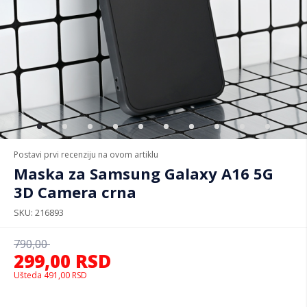
Postavi prvi recenziju na ovom artiklu
Maska za Samsung Galaxy A16 5G
3D Camera crna
SKU
216893
790,00
299,00
RSD
Ušteda
491,00
RSD