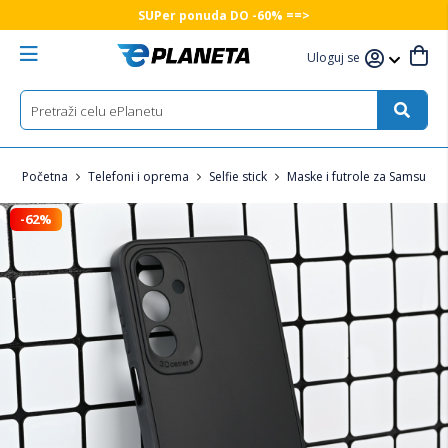
SUPer ponuda DO -60% ==>
Uloguj se
Početna
Telefoni i oprema
Selfie stick
Maske i futrole za Samsung 
-62%