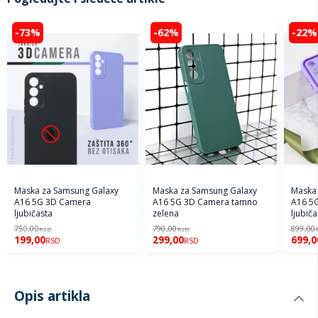
-73%
-62%
-22%
Maska za Samsung Galaxy
Maska za Samsung Galaxy
Maska 
A16 5G 3D Camera
A16 5G 3D Camera tamno
A16 5G
ljubičasta
zelena
ljubiča
750,00
790,00
899,00
RSD
RSD
199,00
299,00
699,0
RSD
RSD
Opis artikla