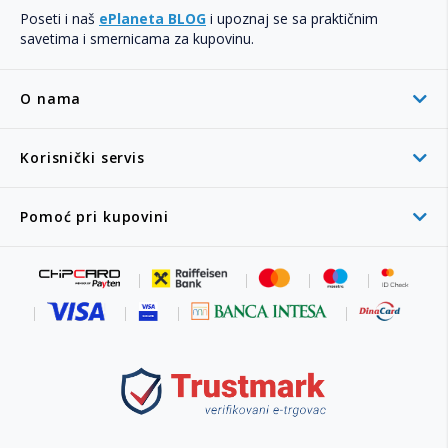
Poseti i naš
ePlaneta BLOG
i upoznaj se sa praktičnim
savetima i smernicama za kupovinu.
O nama
Korisnički servis
Pomoć pri kupovini