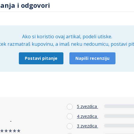
tanja i odgovori
Ako si koristio ovaj artikal, podeli utiske.
tek razmatraš kupovinu, a imaš neku nedoumicu, postavi pit
Postavi pitanje
Napiši recenziju
5 zvezdica
4 zvezdica
-
3 zvezdica