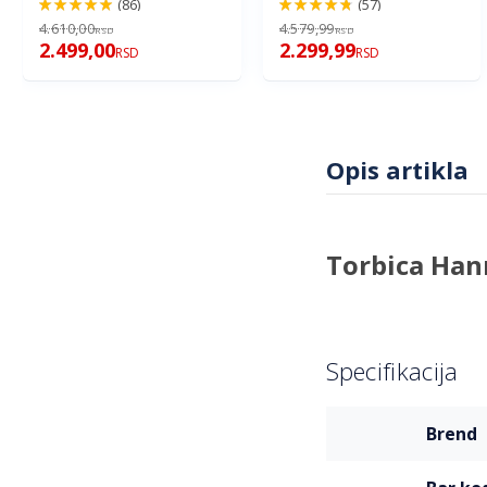
(86)
(57)
98%
96%
4.610,00
4.579,99
RSD
RSD
2.499,00
2.299,99
RSD
RSD
Opis artikla
Torbica Han
Specifikacija
Više
brend
informacija