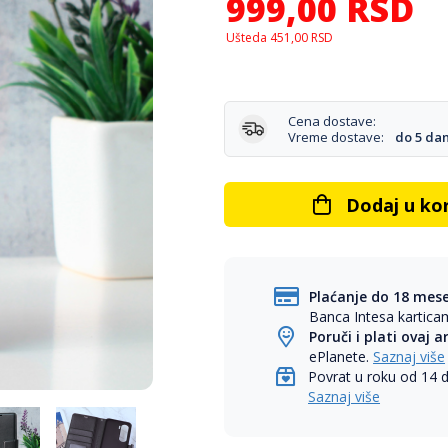
999,00
RSD
Ušteda
451,00
RSD
Cena dostave:
Vreme dostave:
do 5 da
Dodaj u ko
Plaćanje do 18 mes
Banca Intesa kartic
Poruči i plati ovaj a
ePlanete.
Saznaj više
Povrat u roku od 14 
Saznaj više