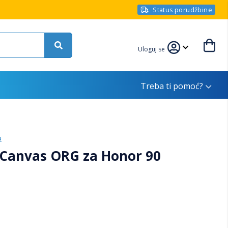
Status porudžbine
Uloguj se
Treba ti pomoć?
u
Canvas ORG za Honor 90