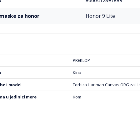
d
8600412897889
l maske za honor
Honor 9 Lite
PREKLOP
a
Kina
obe i model
Torbica Hanman Canvas ORG za Hon
ena u jedinici mere
Kom