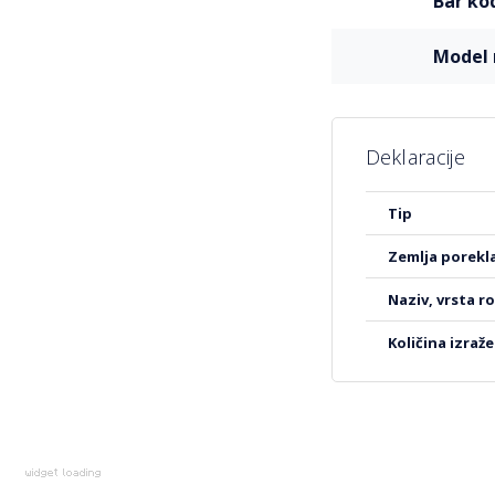
bar ko
mode
Deklaracije
Više
tip
informacija
zemlja porekl
naziv, vrsta r
količina izraž