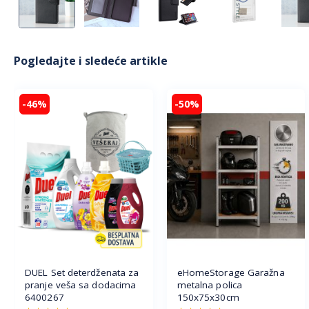
Pogledajte i sledeće artikle
-46%
-50%
DUEL Set deterdženata za
eHomeStorage Garažna
pranje veša sa dodacima
metalna polica
6400267
150x75x30cm