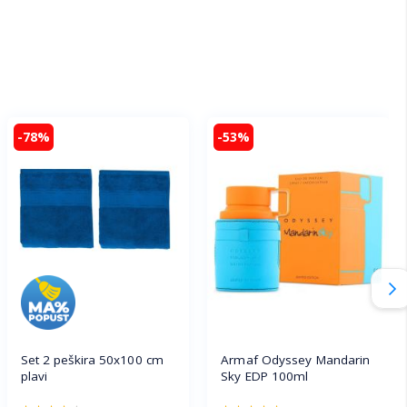
-78%
-53%
Set 2 peškira 50x100 cm
Armaf Odyssey Mandarin
plavi
Sky EDP 100ml