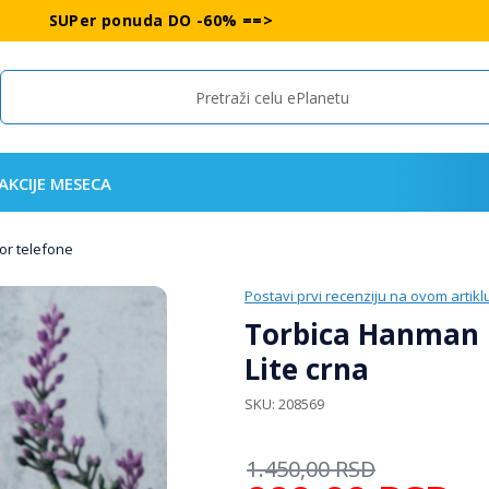
SUPer ponuda DO -60% ==>
Search
AKCIJE MESECA
or telefone
Postavi prvi recenziju na ovom artikl
Torbica Hanman 
Lite crna
SKU
208569
1.450,00
RSD