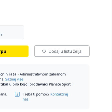
na
rpu
Dodaj u listu želja
ečnih rata
- Administrativnom zabranom i
ama.
Saznaj više
rtikal u bilo kojoj prodavnici
Planete Sport i
dana.
Treba ti pomoć?
Kontaktiraj
nas