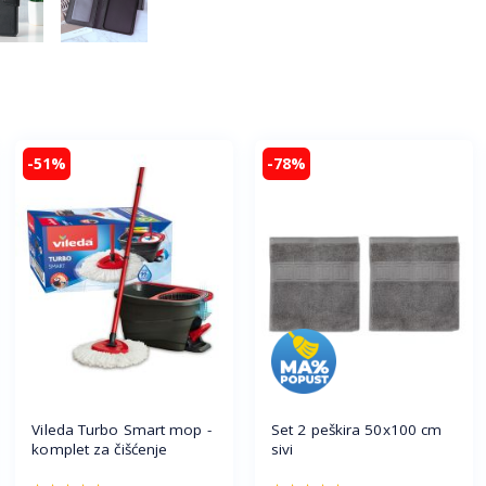
-51%
-78%
Vileda Turbo Smart mop -
Set 2 peškira 50x100 cm
komplet za čišćenje
sivi