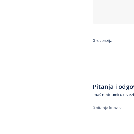
0 recenzija
Pitanja i odgov
Imaš nedoumicu u vezi
0 pitanja kupaca