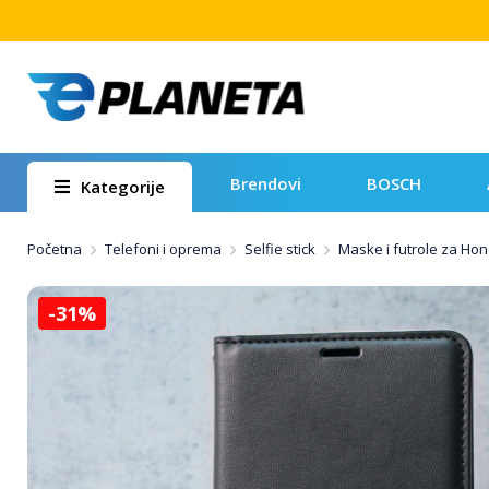
Brendovi
BOSCH
Kategorije
Početna
Telefoni i oprema
Selfie stick
Maske i futrole za Hon
-31%