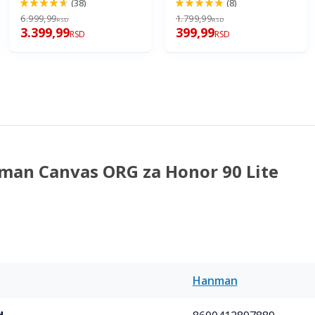
(38)
(8)
92%
96%
6.999,99
1.799,99
RSD
RSD
3.399,99
399,99
RSD
RSD
man Canvas ORG za Honor 90 Lite
Hanman