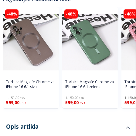
-48%
-48%
-48%
Torbica Magsafe Chrome za
Torbica Magsafe Chrome za
Torbic
iPhone 16 6.1 siva
iPhone 16 6.1 zelena
iPhone
1.150,00
1.150,00
1.150,
RSD
RSD
599,00
599,00
599,0
RSD
RSD
Opis artikla