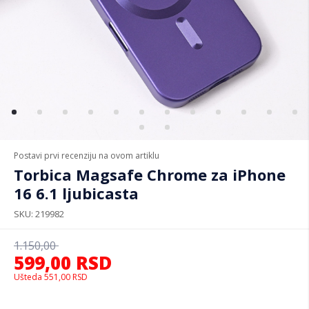
Postavi prvi recenziju na ovom artiklu
Torbica Magsafe Chrome za iPhone
16 6.1 ljubicasta
SKU
219982
1.150,00
599,00
RSD
Ušteda
551,00
RSD