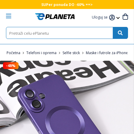
SUPer ponuda DO -60% ==>
Uloguj se
Početna
Telefoni i oprema
Selfie stick
Maske i futrole za iPhone
-48%