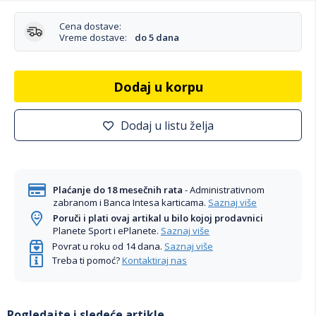
Cena dostave:
Vreme dostave:
do 5 dana
Dodaj u korpu
Dodaj u listu želja
Plaćanje do 18 mesečnih rata
- Administrativnom
zabranom i Banca Intesa karticama.
Saznaj više
Poruči i plati ovaj artikal u bilo kojoj prodavnici
Planete Sport i ePlanete.
Saznaj više
Povrat u roku od 14 dana.
Saznaj više
Treba ti pomoć?
Kontaktiraj nas
Pogledajte i sledeće artikle