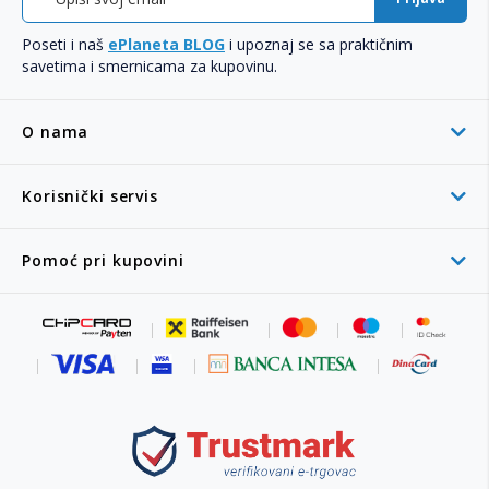
Poseti i naš
ePlaneta BLOG
i upoznaj se sa praktičnim
savetima i smernicama za kupovinu.
O nama
Korisnički servis
Pomoć pri kupovini