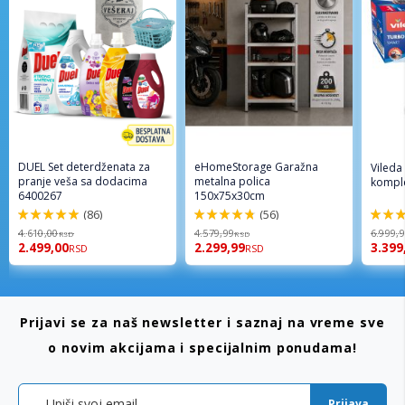
DUEL Set deterdženata za
eHomeStorage Garažna
Vileda
pranje veša sa dodacima
metalna polica
komple
6400267
150x75x30cm
(86)
(56)
98%
96%
92%
4.610,00
4.579,99
6.999,
RSD
RSD
2.499,00
2.299,99
3.399
RSD
RSD
Prijavi se za naš newsletter i saznaj na vreme sve
o novim akcijama i specijalnim ponudama!
Prijava