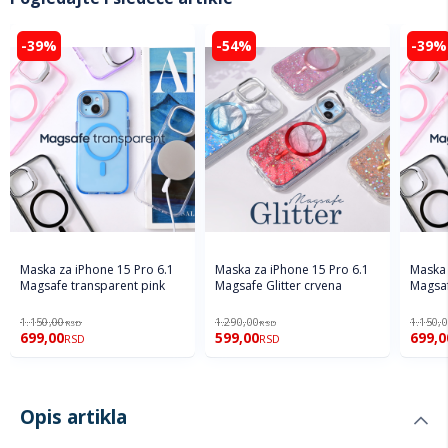
-39%
-54%
-39%
Maska za iPhone 15 Pro 6.1
Maska za iPhone 15 Pro 6.1
Maska 
Magsafe transparent pink
Magsafe Glitter crvena
Magsaf
1.150,00
1.290,00
1.150,
RSD
RSD
699,00
599,00
699,0
RSD
RSD
Opis artikla