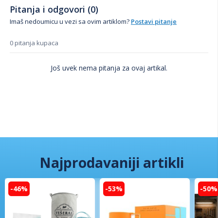
Pitanja i odgovori (0)
Imaš nedoumicu u vezi sa ovim artiklom?
Postavi pitanje
0 pitanja kupaca
Još uvek nema pitanja za ovaj artikal.
Najprodavaniji artikli
-46%
-53%
-50%