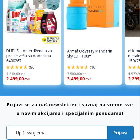
DUEL Set deterdženata za
eHome
Armaf Odyssey Mandarin
pranje veša sa dodacima
metaln
Sky EDP 100ml
6400267
150x7
(86)
(10)
98%
94%
96%
4.610,00
7.500,00
4.579,
RSD
RSD
2.499,00
3.499,00
2.299
RSD
RSD
Prijavi se za naš newsletter i saznaj na vreme sve
o novim akcijama i specijalnim ponudama!
Prijava