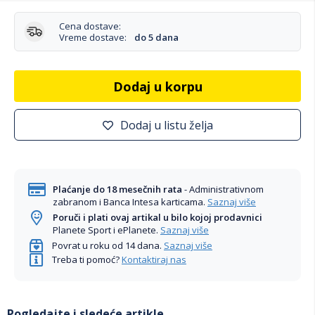
Cena dostave:
Vreme dostave:
do 5 dana
Dodaj u korpu
Dodaj u listu želja
Plaćanje do 18 mesečnih rata
- Administrativnom
zabranom i Banca Intesa karticama.
Saznaj više
Poruči i plati ovaj artikal u bilo kojoj prodavnici
Planete Sport i ePlanete.
Saznaj više
Povrat u roku od 14 dana.
Saznaj više
Treba ti pomoć?
Kontaktiraj nas
Pogledajte i sledeće artikle