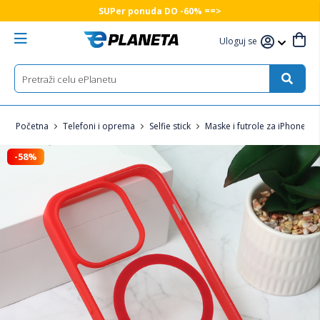
SUPer ponuda DO -60% ==>
Uloguj se
Početna
Telefoni i oprema
Selfie stick
Maske i futrole za iPhone
-58%