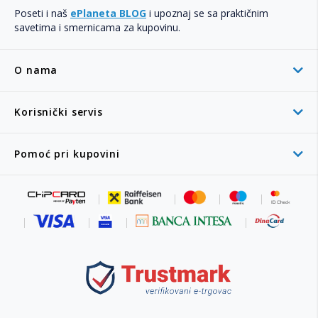
Poseti i naš
ePlaneta BLOG
i upoznaj se sa praktičnim
savetima i smernicama za kupovinu.
O nama
Korisnički servis
Pomoć pri kupovini