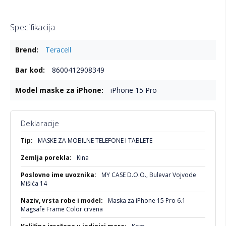
Specifikacija
Više
Teracell
informacija
8600412908349
iPhone 15 Pro
Deklaracije
Više
MASKE ZA MOBILNE TELEFONE I TABLETE
informacija
Kina
MY CASE D.O.O., Bulevar Vojvode
Mišića 14
Maska za iPhone 15 Pro 6.1
Magsafe Frame Color crvena