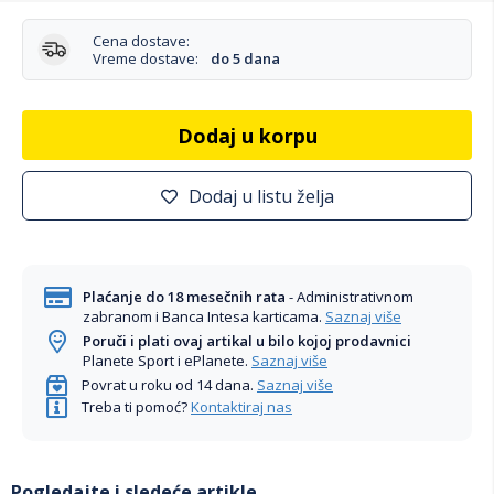
Cena dostave:
Vreme dostave:
do 5 dana
Dodaj u korpu
Dodaj u listu želja
Plaćanje do 18 mesečnih rata
- Administrativnom
zabranom i Banca Intesa karticama.
Saznaj više
Poruči i plati ovaj artikal u bilo kojoj prodavnici
Planete Sport i ePlanete.
Saznaj više
Povrat u roku od 14 dana.
Saznaj više
Treba ti pomoć?
Kontaktiraj nas
Pogledajte i sledeće artikle