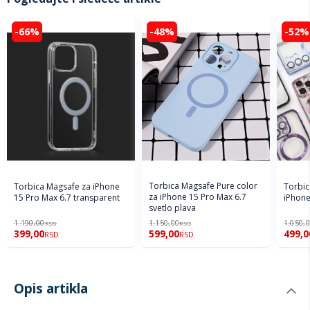
-66%
-48%
-52%
Torbica Magsafe Pure color
Torbica Magsafe za iPhone
Torbic
za iPhone 15 Pro Max 6.7
15 Pro Max 6.7 transparent
iPhone
svetlo plava
1.190,00
1.150,00
1.050,
RSD
RSD
399,00
599,00
499,0
RSD
RSD
Opis artikla