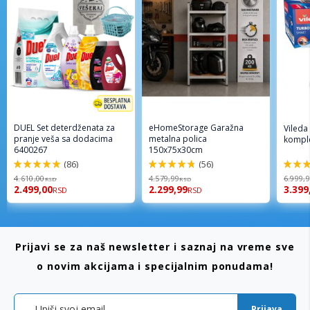
DUEL Set deterdženata za
eHomeStorage Garažna
Vileda
pranje veša sa dodacima
metalna polica
komple
6400267
150x75x30cm
(86)
(56)
98%
96%
92%
4.610,00
4.579,99
6.999,
RSD
RSD
2.499,00
2.299,99
3.399
RSD
RSD
Prijavi se za naš newsletter i saznaj na vreme sve
o novim akcijama i specijalnim ponudama!
Prijava