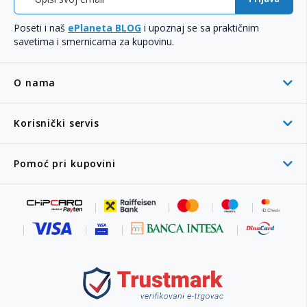
Poseti i naš
ePlaneta BLOG
i upoznaj se sa praktičnim
savetima i smernicama za kupovinu.
O nama
Korisnički servis
Pomoć pri kupovini