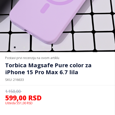
Postavi prvi recenziju na ovom artiklu
Torbica Magsafe Pure color za
iPhone 15 Pro Max 6.7 lila
SKU
216633
1.150,00
599,00
RSD
Ušteda
551,00
RSD