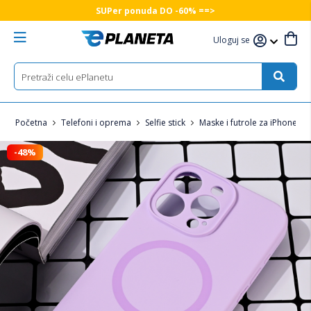
SUPer ponuda DO -60% ==>
Uloguj se
Početna
Telefoni i oprema
Selfie stick
Maske i futrole za iPhone
-48%