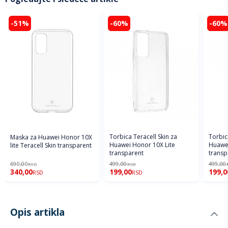
-51%
-60%
-60%
Torbica Teracell Skin za
Torbic
Maska za Huawei Honor 10X
Huawei Honor 10X Lite
Huawei
lite Teracell Skin transparent
transparent
transp
690,00
499,00
499,00
RSD
RSD
340,00
199,00
199,0
RSD
RSD
Opis artikla