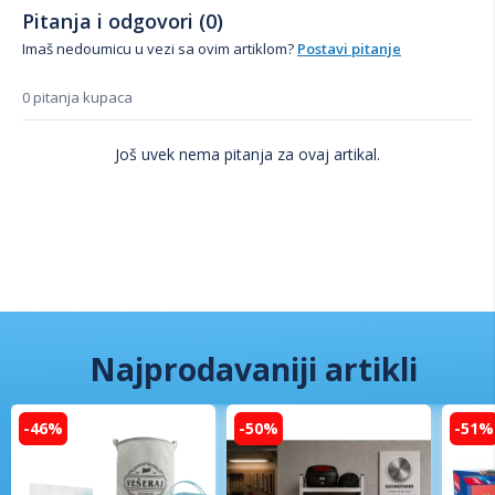
Pitanja i odgovori (0)
Imaš nedoumicu u vezi sa ovim artiklom?
Postavi pitanje
0 pitanja kupaca
Još uvek nema pitanja za ovaj artikal.
Najprodavaniji artikli
-46%
-50%
-51%