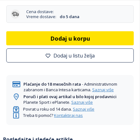
Cena dostave:
Vreme dostave:
do 5 dana
Dodaj u korpu
Dodaj u listu želja
Plaćanje do 18 mesečnih rata
- Administrativnom
zabranom i Banca Intesa karticama.
Saznaj više
Poruči i plati ovaj artikal u bilo kojoj prodavnici
Planete Sport i ePlanete.
Saznaj više
Povrat u roku od 14 dana.
Saznaj više
Treba ti pomoć?
Kontaktiraj nas
Pogledajte i sledeće artikle