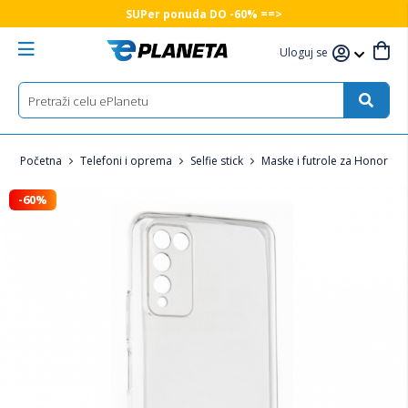
SUPer ponuda DO -60% ==>
Uloguj se
Početna
Telefoni i oprema
Selfie stick
Maske i futrole za Honor tel
-60%