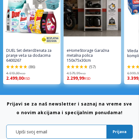
DUEL Set deterdženata za
eHomeStorage Garažna
Vileda
pranje veša sa dodacima
metalna polica
komple
6400267
150x75x30cm
(86)
(57)
98%
96%
92%
4.610,00
4.579,99
6.999,
RSD
RSD
2.499,00
2.299,99
3.399
RSD
RSD
Prijavi se za naš newsletter i saznaj na vreme sve
o novim akcijama i specijalnim ponudama!
Prijava