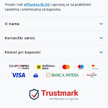
Poseti i naš
ePlaneta BLOG
i upoznaj se sa praktičnim
savetima i smernicama za kupovinu.
O nama
Korisnički servis
Pomoć pri kupovini