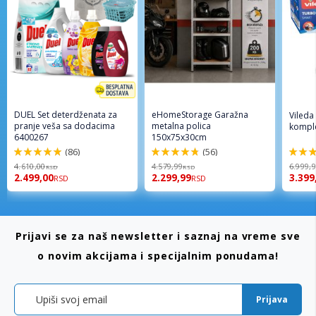
DUEL Set deterdženata za
eHomeStorage Garažna
Vileda
pranje veša sa dodacima
metalna polica
komple
6400267
150x75x30cm
(86)
(56)
98%
96%
92%
4.610,00
4.579,99
6.999,
RSD
RSD
2.499,00
2.299,99
3.399
RSD
RSD
Prijavi se za naš newsletter i saznaj na vreme sve
o novim akcijama i specijalnim ponudama!
Prijava