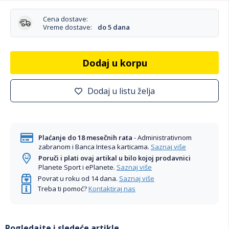
Cena dostave:
Vreme dostave:
do 5 dana
Dodaj u korpu
Dodaj u listu želja
Plaćanje do 18 mesečnih rata
- Administrativnom
zabranom i Banca Intesa karticama.
Saznaj više
Poruči i plati ovaj artikal u bilo kojoj prodavnici
Planete Sport i ePlanete.
Saznaj više
Povrat u roku od 14 dana.
Saznaj više
Treba ti pomoć?
Kontaktiraj nas
Pogledajte i sledeće artikle