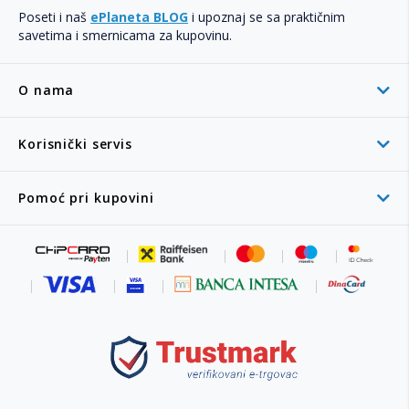
Poseti i naš
ePlaneta BLOG
i upoznaj se sa praktičnim
savetima i smernicama za kupovinu.
O nama
Korisnički servis
Pomoć pri kupovini