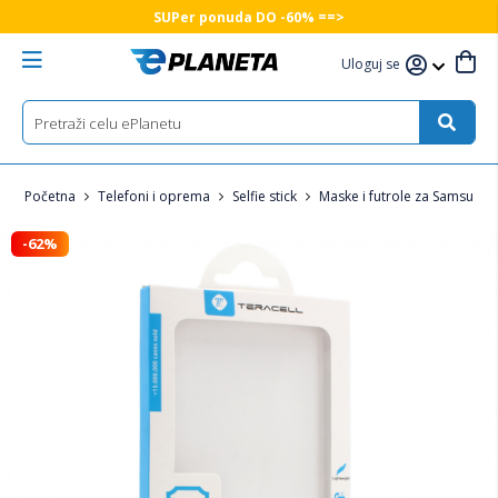
SUPer ponuda DO -60% ==>
Uloguj se
Početna
Telefoni i oprema
Selfie stick
Maske i futrole za Samsung 
-62%