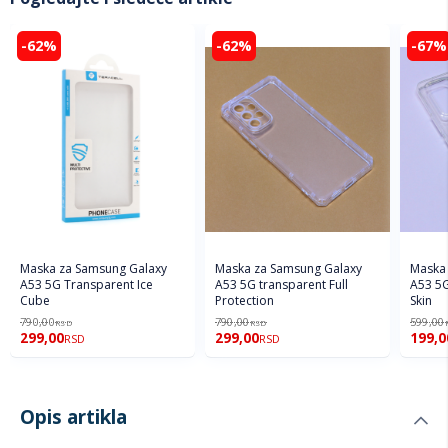
-62%
-62%
-67%
Maska za Samsung Galaxy
Maska za Samsung Galaxy
Maska 
A53 5G Transparent Ice
A53 5G transparent Full
A53 5G
Cube
Protection
Skin
790,00
790,00
599,00
RSD
RSD
299,00
299,00
199,0
RSD
RSD
Opis artikla