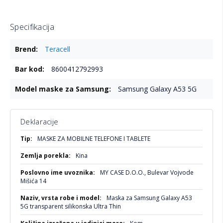
Specifikacija
Više
Teracell
informacija
8600412792993
Samsung Galaxy A53 5G
Deklaracije
Više
MASKE ZA MOBILNE TELEFONE I TABLETE
informacija
Kina
MY CASE D.O.O., Bulevar Vojvode
Mišića 14
Maska za Samsung Galaxy A53
5G transparent silikonska Ultra Thin