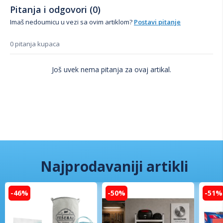
Pitanja i odgovori (0)
Imaš nedoumicu u vezi sa ovim artiklom?
Postavi pitanje
0 pitanja kupaca
Još uvek nema pitanja za ovaj artikal.
Najprodavaniji artikli
-46%
-50%
-51%