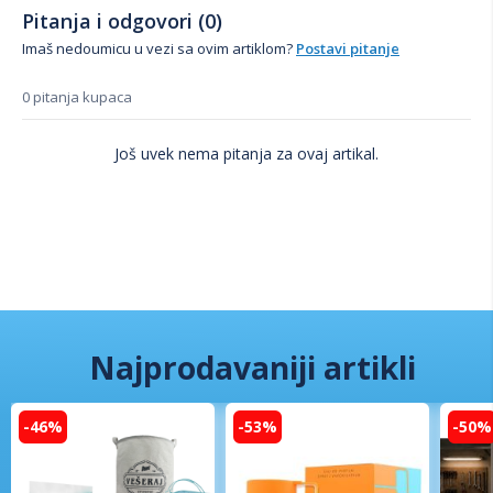
Pitanja i odgovori (0)
Imaš nedoumicu u vezi sa ovim artiklom?
Postavi pitanje
0 pitanja kupaca
Još uvek nema pitanja za ovaj artikal.
Najprodavaniji artikli
-46%
-53%
-50%