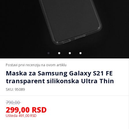
Postavi prvi recenziju na ovom artiklu
Maska za Samsung Galaxy S21 FE
transparent silikonska Ultra Thin
SKU
95089
790,00
299,00
RSD
Ušteda
491,00
RSD