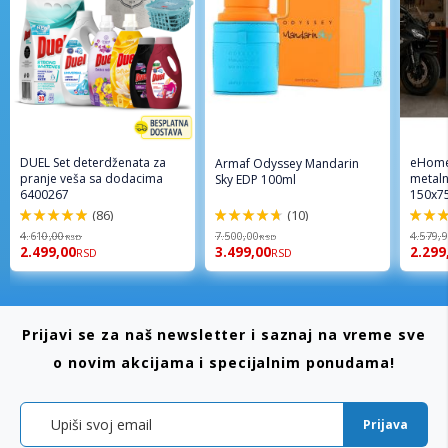
DUEL Set deterdženata za
eHome
Armaf Odyssey Mandarin
pranje veša sa dodacima
metaln
Sky EDP 100ml
6400267
150x7
(86)
(10)
98%
94%
96%
4.610,00
7.500,00
4.579,
RSD
RSD
2.499,00
3.499,00
2.299
RSD
RSD
Prijavi se za naš newsletter i saznaj na vreme sve
o novim akcijama i specijalnim ponudama!
Prijava