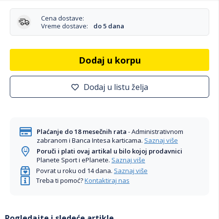
Cena dostave:
Vreme dostave:
do 5 dana
Dodaj u korpu
Dodaj u listu želja
Plaćanje do 18 mesečnih rata
- Administrativnom
zabranom i Banca Intesa karticama.
Saznaj više
Poruči i plati ovaj artikal u bilo kojoj prodavnici
Planete Sport i ePlanete.
Saznaj više
Povrat u roku od 14 dana.
Saznaj više
Treba ti pomoć?
Kontaktiraj nas
Pogledajte i sledeće artikle