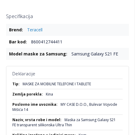
Specifikacija
Više
Teracell
informacija
8600412744411
Samsung Galaxy S21 FE
Deklaracije
Više
MASKE ZA MOBILNE TELEFONE I TABLETE
informacija
Kina
MY CASE D.O.O., Bulevar Vojvode
Mišića 14
Maska za Samsung Galaxy S21
FE transparent silikonska Ultra Thin