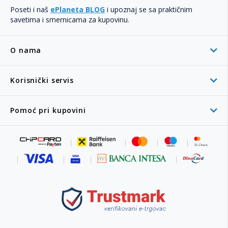
Poseti i naš
ePlaneta BLOG
i upoznaj se sa praktičnim
savetima i smernicama za kupovinu.
O nama
Korisnički servis
Pomoć pri kupovini