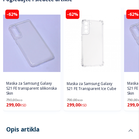
-62%
-62%
-62%
Maska za Samsung Galaxy
Maska 
Maska za Samsung Galaxy
S21 FE transparent silikonska
S21 FE
S21 FE Transparent Ice Cube
Skin
Skin
790,00
790,00
790,00
RSD
RSD
299,00
299,00
299,0
RSD
RSD
Opis artikla