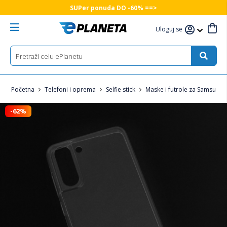
SUPer ponuda DO -60% ==>
Uloguj se
Početna
Telefoni i oprema
Selfie stick
Maske i futrole za Samsung 
-62%