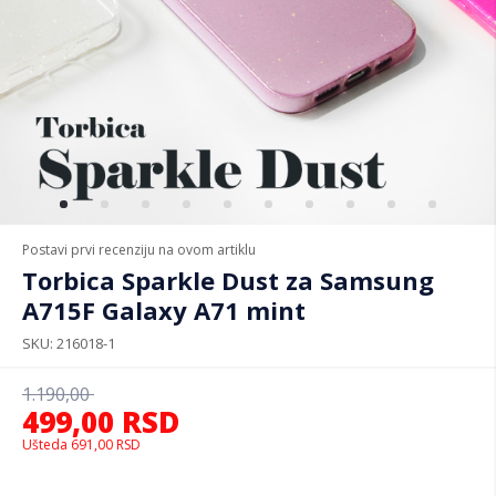
Postavi prvi recenziju na ovom artiklu
Torbica Sparkle Dust za Samsung
A715F Galaxy A71 mint
SKU
216018-1
1.190,00
499,00
RSD
Ušteda
691,00
RSD