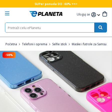
SUPer ponuda DO -60% ==>
Uloguj se
Početna
Telefoni i oprema
Selfie stick
Maske i futrole za Samsung 
-58%