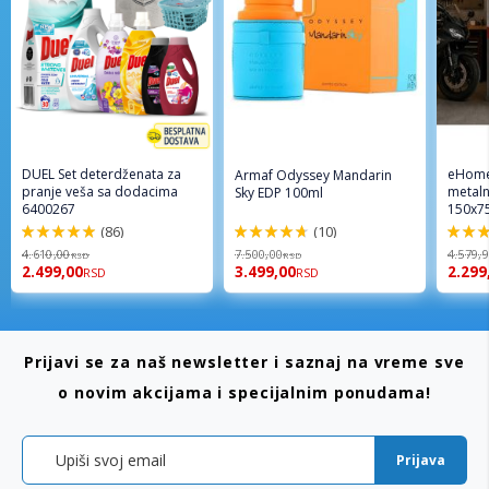
DUEL Set deterdženata za
eHome
Armaf Odyssey Mandarin
pranje veša sa dodacima
metaln
Sky EDP 100ml
6400267
150x7
(86)
(10)
98%
94%
96%
4.610,00
7.500,00
4.579,
RSD
RSD
2.499,00
3.499,00
2.299
RSD
RSD
Prijavi se za naš newsletter i saznaj na vreme sve
o novim akcijama i specijalnim ponudama!
Prijava