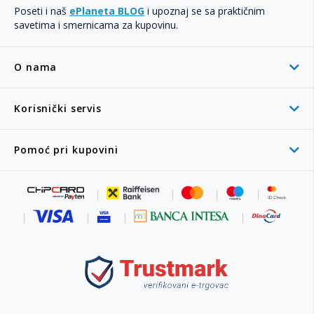
Poseti i naš
ePlaneta BLOG
i upoznaj se sa praktičnim
savetima i smernicama za kupovinu.
O nama
Korisnički servis
Pomoć pri kupovini