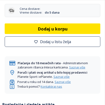
Cena dostave:
Vreme dostave:
do 5 dana
Dodaj u korpu
Dodaj u listu želja
Plaćanje do 18 mesečnih rata
- Administrativnom
zabranom i Banca Intesa karticama.
Saznaj više
Poruči i plati ovaj artikal u bilo kojoj prodavnici
Planete Sport i ePlanete.
Saznaj više
Povrat u roku od 14 dana.
Saznaj više
Treba ti pomoć?
Kontaktiraj nas
Pogledajte i sledeće artikle