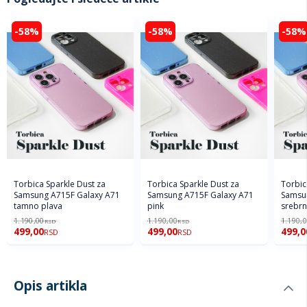
-58%
-58%
-58%
Torbica Sparkle Dust za
Torbica Sparkle Dust za
Torbic
Samsung A715F Galaxy A71
Samsung A715F Galaxy A71
Samsu
tamno plava
pink
srebr
1.190,00
1.190,00
1.190,
RSD
RSD
499,00
499,00
499,0
RSD
RSD
Opis artikla