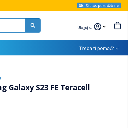
Status porudžbine
Uloguj se
Treba ti pomoć?
u
 Galaxy S23 FE Teracell