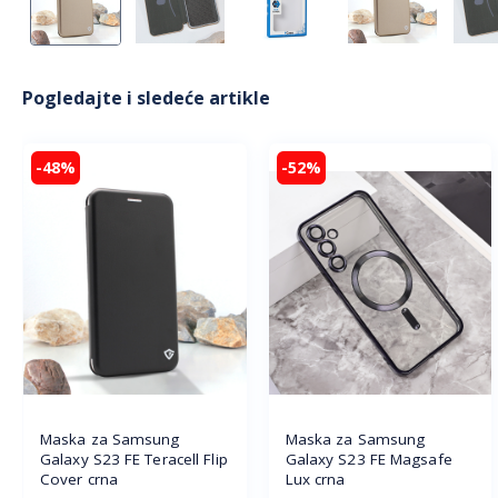
Pogledajte i sledeće artikle
-48%
-52%
Maska za Samsung
Maska za Samsung
Galaxy S23 FE Teracell Flip
Galaxy S23 FE Magsafe
Cover crna
Lux crna