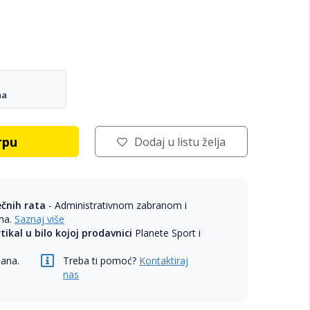
na
rpu
Dodaj u listu želja
ečnih rata
- Administrativnom zabranom i
ama.
Saznaj više
rtikal u bilo kojoj prodavnici
Planete Sport i
dana.
Treba ti pomoć?
Kontaktiraj
nas