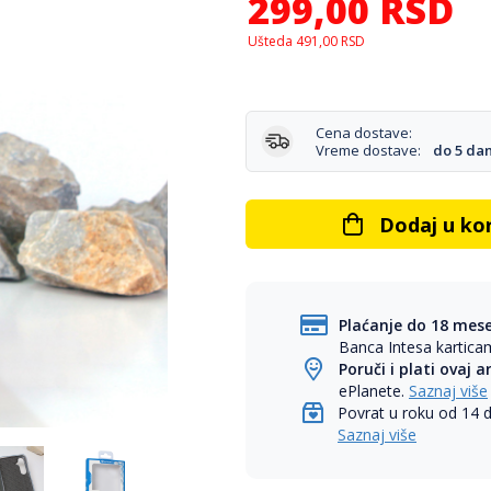
299,00
RSD
Ušteda
491,00
RSD
Cena dostave:
Vreme dostave:
do 5 da
Dodaj u ko
Plaćanje do 18 mes
Banca Intesa kartic
Poruči i plati ovaj a
ePlanete.
Saznaj više
Povrat u roku od 14 
Saznaj više