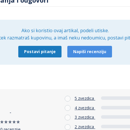
Ako si koristio ovaj artikal, podeli utiske.
tek razmatraš kupovinu, a imaš neku nedoumicu, postavi pit
Postavi pitanje
Napiši recenziju
5 zvezdica
4 zvezdica
-
3 zvezdica
2 zvezdica
0 recenzije