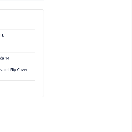
TE
ća 14
cell Flip Cover