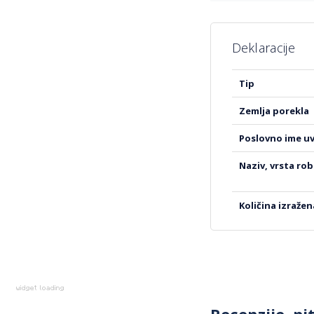
Deklaracije
Više
tip
informacija
zemlja porekla
poslovno ime u
naziv, vrsta ro
količina izraže
Recenzije, pi