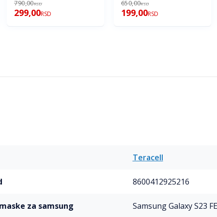
790,00
650,00
RSD
RSD
299,00
199,00
RSD
RSD
Teracell
d
8600412925216
l maske za samsung
Samsung Galaxy S23 F