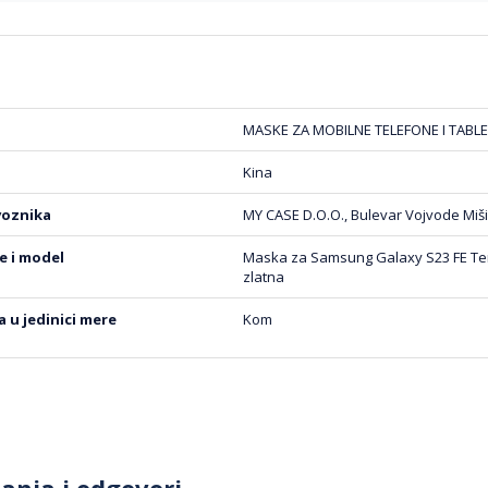
MASKE ZA MOBILNE TELEFONE I TABLE
Kina
voznika
MY CASE D.O.O., Bulevar Vojvode Miši
be i model
Maska za Samsung Galaxy S23 FE Tera
zlatna
na u jedinici mere
Kom
tanja i odgovori