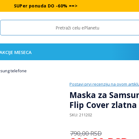
SUPer ponuda DO -60% ==>
Search
AKCIJE MESECA
msung telefone
Postavi prvi recenziju na ovom artikl
Maska za Samsung
Flip Cover zlatna
SKU
211202
790,00
RSD