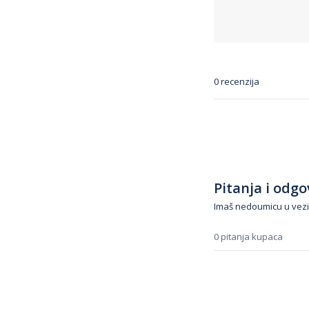
0 recenzija
Pitanja i odgov
Imaš nedoumicu u vezi
0 pitanja kupaca