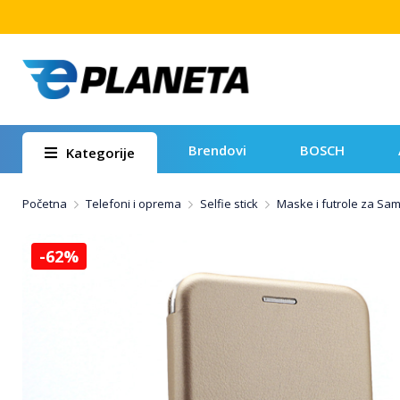
Brendovi
BOSCH
Kategorije
Početna
Telefoni i oprema
Selfie stick
Maske i futrole za Sa
-62%