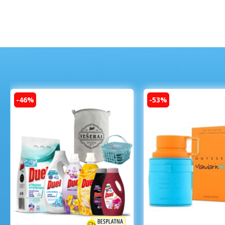
-46%
-53%