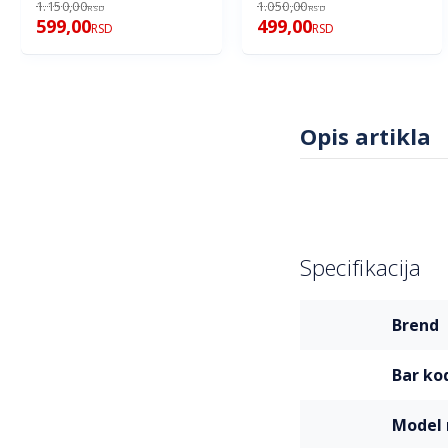
1.150,00
1.050,00
RSD
RSD
599,00
499,00
RSD
RSD
Opis artikla
Specifikacija
Više
brend
informacija
bar ko
mode