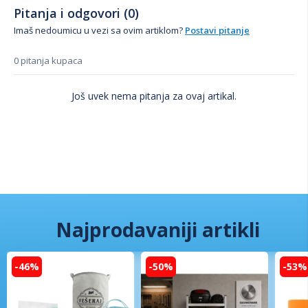
Pitanja i odgovori (0)
Imaš nedoumicu u vezi sa ovim artiklom?
Postavi pitanje
0 pitanja kupaca
Još uvek nema pitanja za ovaj artikal.
Najprodavaniji artikli
-46%
-50%
-53%