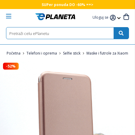
SUPer ponuda DO -60% ==>
Uloguj se
Početna
Telefoni i oprema
Selfie stick
Maske i futrole za Xiaomi te
-52%