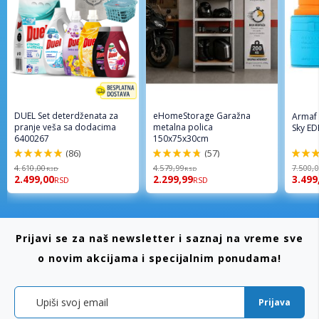
DUEL Set deterdženata za
eHomeStorage Garažna
Armaf
pranje veša sa dodacima
metalna polica
Sky ED
6400267
150x75x30cm
(86)
(57)
98%
96%
94%
4.610,00
4.579,99
7.500,
RSD
RSD
2.499,00
2.299,99
3.499
RSD
RSD
Prijavi se za naš newsletter i saznaj na vreme sve
o novim akcijama i specijalnim ponudama!
Prijava