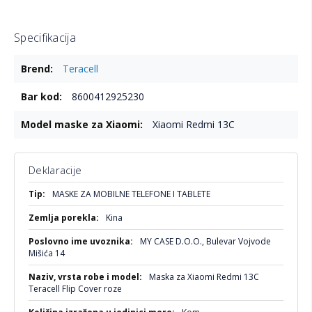
Specifikacija
Više
Teracell
informacija
8600412925230
Xiaomi Redmi 13C
Deklaracije
Više
MASKE ZA MOBILNE TELEFONE I TABLETE
informacija
Kina
MY CASE D.O.O., Bulevar Vojvode
Mišića 14
Maska za Xiaomi Redmi 13C
Teracell Flip Cover roze