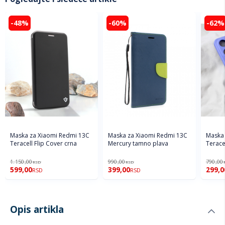
-48%
-60%
-62%
Maska za Xiaomi Redmi 13C
Maska za Xiaomi Redmi 13C
Maska 
Teracell Flip Cover crna
Mercury tamno plava
Teracel
1.150,00
990,00
790,00
RSD
RSD
599,00
399,00
299,0
RSD
RSD
Opis artikla