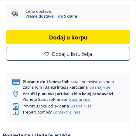
Cena dostave:
Vreme dostave:
do 5 dana
Dodaj u korpu
Dodaj u listu želja
Plaćanje do 18 mesečnih rata
- Administrativnom
zabranom i Banca Intesa karticama.
Saznaj više
Poruči i plati ovaj artikal u bilo kojoj prodavnici
Planete Sport i ePlanete.
Saznaj više
Povrat u roku od 14 dana.
Saznaj više
Treba ti pomoć?
Kontaktiraj nas
Pogledajte i sledeće artikle