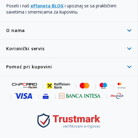
Poseti i naš
ePlaneta BLOG
i upoznaj se sa praktičnim
savetima i smernicama za kupovinu.
O nama
Korisnički servis
Pomoć pri kupovini