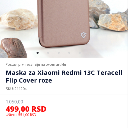
Postavi prvi recenziju na ovom artiklu
Maska za Xiaomi Redmi 13C Teracell
Flip Cover roze
SKU
211204
1.050,00
499,00
RSD
Ušteda
551,00
RSD