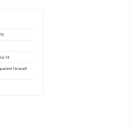
TE
ća 14
arent Teracell