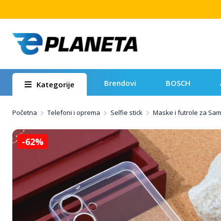
Brendovi
BOSCH
Kategorije
Početna
Telefoni i oprema
Selfie stick
Maske i futrole za Sa
-62%