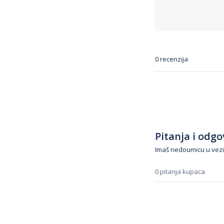
0 recenzija
Pitanja i odgov
Imaš nedoumicu u vezi
0 pitanja kupaca