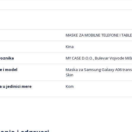
MASKE ZA MOBILNE TELEFONE I TABLE
Kina
voznika
MY CASE D.O.O., Bulevar Vojvode Miši
be i model
Maska za Samsung Galaxy A06 transp
Skin
na u jedinici mere
Kom
tanja i odgovori