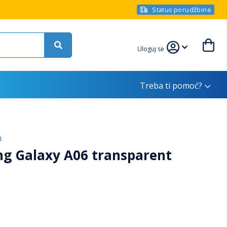
Status porudžbine
Uloguj se
Treba ti pomoć?
u
g Galaxy A06 transparent