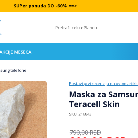
SUPer ponuda DO -60% ==>
Search
AKCIJE MESECA
msung telefone
Postavi prvi recenziju na ovom artikl
Maska za Samsun
Teracell Skin
SKU
216843
790,00
RSD