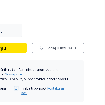
na
rpu
Dodaj u listu želja
ečnih rata
- Administrativnom zabranom i
ama.
Saznaj više
rtikal u bilo kojoj prodavnici
Planete Sport i
dana.
Treba ti pomoć?
Kontaktiraj
nas