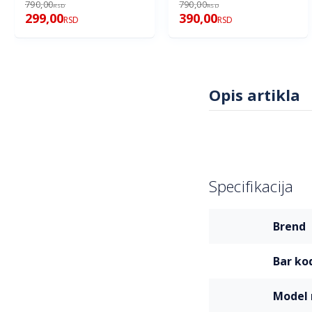
790,00
790,00
RSD
RSD
299,00
390,00
RSD
RSD
Opis artikla
Specifikacija
Više
brend
informacija
bar ko
mode