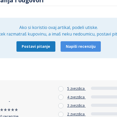
Ako si koristio ovaj artikal, podeli utiske.
tek razmatraš kupovinu, a imaš neku nedoumicu, postavi pit
Postavi pitanje
Napiši recenziju
5 zvezdica
4 zvezdica
-
3 zvezdica
2 zvezdica
0 recenzije