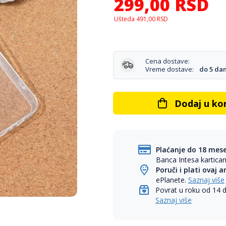
299,00
RSD
Ušteda
491,00
RSD
Cena dostave:
Vreme dostave:
do 5 da
Dodaj u ko
Plaćanje do 18 mes
Banca Intesa kartic
Poruči i plati ovaj a
ePlanete.
Saznaj više
Povrat u roku od 14 
Saznaj više