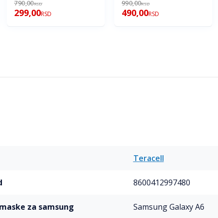
790,00
990,00
RSD
RSD
299,00
490,00
RSD
RSD
Teracell
d
8600412997480
l maske za samsung
Samsung Galaxy A6