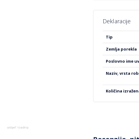
Deklaracije
Više
tip
informacija
zemlja porekla
poslovno ime u
naziv, vrsta ro
količina izraže
Recenzije, pi