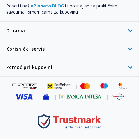
Poseti i naš
ePlaneta BLOG
i upoznaj se sa praktičnim
savetima i smernicama za kupovinu.
O nama
Korisnički servis
Pomoć pri kupovini