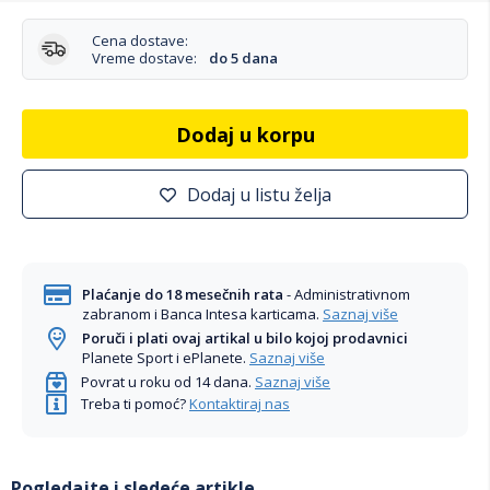
Cena dostave:
Vreme dostave:
do 5 dana
Dodaj u korpu
Dodaj u listu želja
Plaćanje do 18 mesečnih rata
- Administrativnom
zabranom i Banca Intesa karticama.
Saznaj više
Poruči i plati ovaj artikal u bilo kojoj prodavnici
Planete Sport i ePlanete.
Saznaj više
Povrat u roku od 14 dana.
Saznaj više
Treba ti pomoć?
Kontaktiraj nas
Pogledajte i sledeće artikle