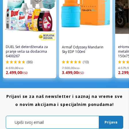
DUEL Set deterdženata za
eHome
Armaf Odyssey Mandarin
pranje veša sa dodacima
metaln
Sky EDP 100ml
6400267
150x7
(86)
(10)
98%
94%
96%
4.610,00
7.500,00
4.579,
RSD
RSD
2.499,00
3.499,00
2.299
RSD
RSD
Prijavi se za naš newsletter i saznaj na vreme sve
o novim akcijama i specijalnim ponudama!
Prijava