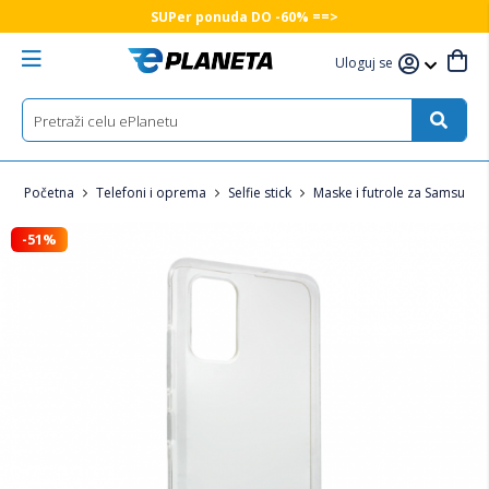
SUPer ponuda DO -60% ==>
Uloguj se
Početna
Telefoni i oprema
Selfie stick
Maske i futrole za Samsung 
-51%