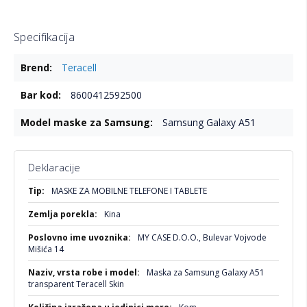
Specifikacija
Više
Teracell
informacija
8600412592500
Samsung Galaxy A51
Deklaracije
Više
MASKE ZA MOBILNE TELEFONE I TABLETE
informacija
Kina
MY CASE D.O.O., Bulevar Vojvode
Mišića 14
Maska za Samsung Galaxy A51
transparent Teracell Skin