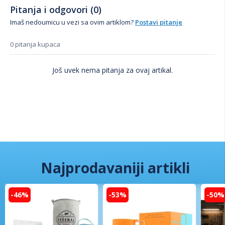
Pitanja i odgovori (0)
Imaš nedoumicu u vezi sa ovim artiklom?
Postavi pitanje
0 pitanja kupaca
Još uvek nema pitanja za ovaj artikal.
Najprodavaniji artikli
-46%
-53%
-50%