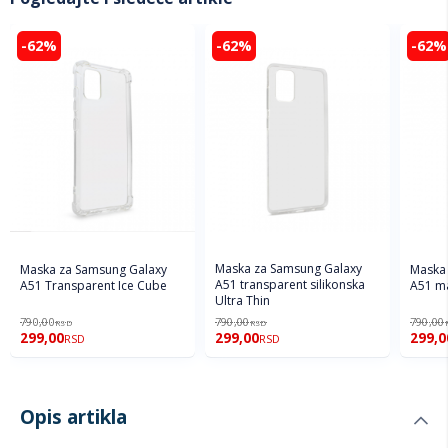
-62%
-62%
-62%
Maska za Samsung Galaxy
Maska za Samsung Galaxy
Maska 
A51 transparent silikonska
A51 Transparent Ice Cube
A51 ma
Ultra Thin
790,00
790,00
790,00
RSD
RSD
299,00
299,00
299,0
RSD
RSD
Opis artikla