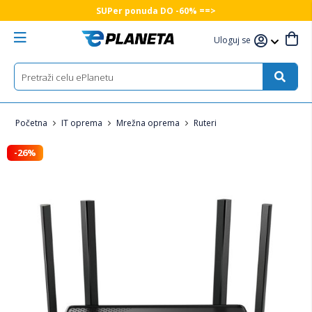
SUPer ponuda DO -60% ==>
Uloguj se
Početna
IT oprema
Mrežna oprema
Ruteri
-26%