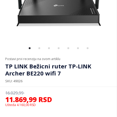
Postavi prvi recenziju na ovom artiklu
TP LINK Bežicni ruter TP-LINK
Archer BE220 wifi 7
SKU
49026
16.029,99
11.869,99
RSD
Ušteda
4.160,00
RSD