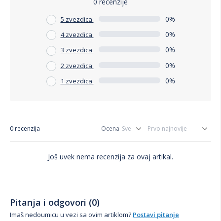
0 recenzije
0%
5 zvezdica
0%
4 zvezdica
0%
3 zvezdica
0%
2 zvezdica
0%
1 zvezdica
0 recenzija
Ocena
Još uvek nema recenzija za ovaj artikal.
Pitanja i odgovori (0)
Imaš nedoumicu u vezi sa ovim artiklom?
Postavi pitanje