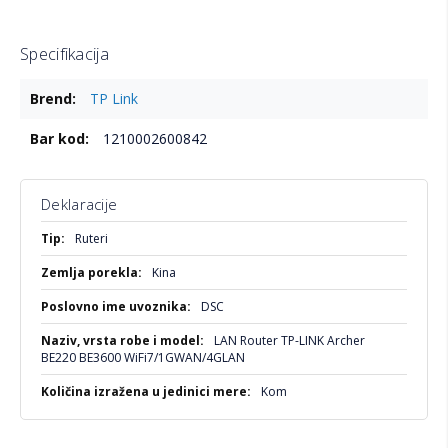
Specifikacija
Više
TP Link
informacija
1210002600842
Deklaracije
Više
Ruteri
informacija
Kina
DSC
LAN Router TP-LINK Archer
BE220 BE3600 WiFi7/1GWAN/4GLAN
Kom