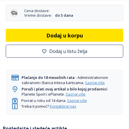
Cena dostave:
Vreme dostave:
do 5 dana
Dodaj u korpu
Dodaj u listu želja
Plaćanje do 18 mesečnih rata
- Administrativnom
zabranom i Banca Intesa karticama.
Saznaj više
Poruči i plati ovaj artikal u bilo kojoj prodavnici
Planete Sport i ePlanete.
Saznaj više
Povrat u roku od 14 dana.
Saznaj više
Treba ti pomoć?
Kontaktiraj nas
Pogledajte i sledeće artikle