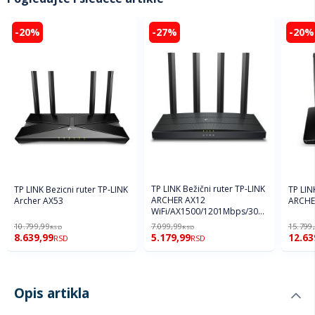
-20%
-27%
-20%
TP LINK Bežični ruter TP-LINK
TP LINK Bezicni ruter TP-LINK
TP LIN
ARCHER AX12
Archer AX53
ARCHE
WiFi/AX1500/1201Mbps/300
Mbps/1GWAN 4GLAN/4
10.799,99
7.099,99
15.799
RSD
RSD
antene
8.639,99
5.179,99
12.63
RSD
RSD
Opis artikla