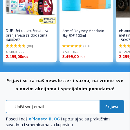
DUEL Set deterdženata za
eHome
Armaf Odyssey Mandarin
pranje veša sa dodacima
metaln
Sky EDP 100ml
6400267
150x7
(86)
(10)
98%
94%
96%
4.610,00
7.500,00
4.579,
RSD
RSD
2.499,00
3.499,00
2.299
RSD
RSD
Prijavi se za naš newsletter i saznaj na vreme sve
o novim akcijama i specijalnim ponudama!
Prijava
Poseti i naš
ePlaneta BLOG
i upoznaj se sa praktičnim
savetima i smernicama za kupovinu.