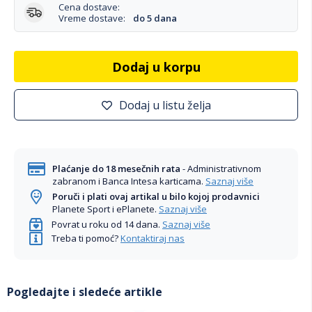
Cena dostave:
Vreme dostave:
do 5 dana
Dodaj u korpu
Dodaj u listu želja
Plaćanje do 18 mesečnih rata
- Administrativnom
zabranom i Banca Intesa karticama.
Saznaj više
Poruči i plati ovaj artikal u bilo kojoj prodavnici
Planete Sport i ePlanete.
Saznaj više
Povrat u roku od 14 dana.
Saznaj više
Treba ti pomoć?
Kontaktiraj nas
Pogledajte i sledeće artikle