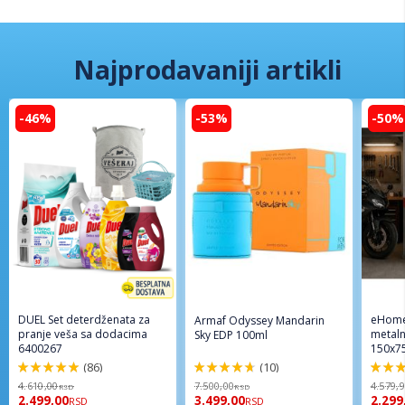
Najprodavaniji artikli
-46%
-53%
-50%
DUEL Set deterdženata za
eHome
Armaf Odyssey Mandarin
pranje veša sa dodacima
metaln
Sky EDP 100ml
6400267
150x7
(86)
(10)
98%
94%
96%
4.610,00
7.500,00
4.579,
RSD
RSD
2.499,00
3.499,00
2.299
RSD
RSD