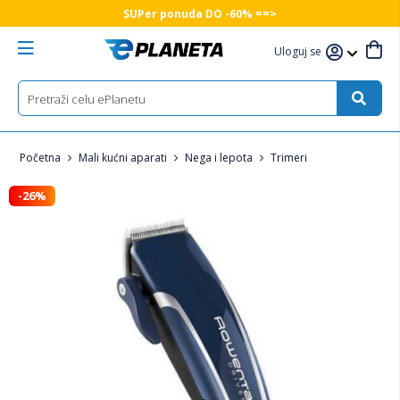
SUPer ponuda DO -60% ==>
Uloguj se
Početna
Mali kućni aparati
Nega i lepota
Trimeri
-26%