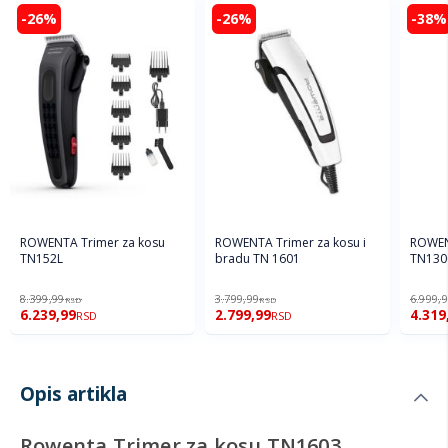
-26%
-26%
-38%
ROWENTA Trimer za kosu
ROWENTA Trimer za kosu i
ROWEN
TN152L
bradu TN 1601
TN130
8.399,99
3.799,99
6.999,
RSD
RSD
6.239,99
2.799,99
4.319
RSD
RSD
Opis artikla
Rowenta Trimer za kosu TN1603