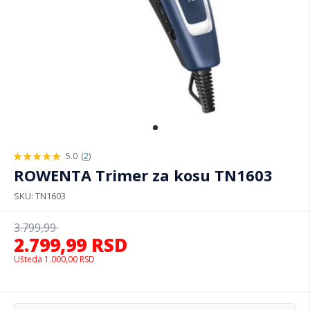
5.0
(
2
)
100%
ROWENTA Trimer za kosu TN1603
SKU
TN1603
3.799,99
2.799,99
RSD
Ušteda
1.000,00
RSD