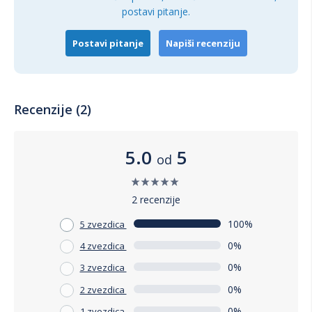
postavi pitanje.
preciznost i moderan dizajn čine ga neophodnim dodatkom
vašem setu za negu kose.
Postavi pitanje
Napiši recenziju
Recenzije (2)
5.0
5
od
2 recenzije
100%
5 zvezdica
0%
4 zvezdica
0%
3 zvezdica
0%
2 zvezdica
0%
1 zvezdica