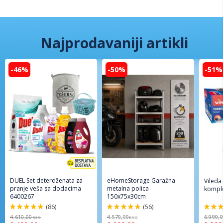
Najprodavaniji artikli
-46%
-50%
-51%
DUEL Set deterdženata za
eHomeStorage Garažna
Vileda
pranje veša sa dodacima
metalna polica
komple
6400267
150x75x30cm
(86)
(56)
98%
96%
92%
4.610,00
4.579,99
6.999,
RSD
RSD