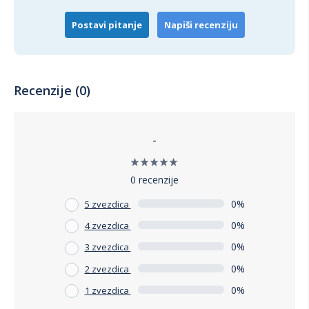
TRUST Gejmerska stolica GXT719 RUYA RGB je idealan izbor
za svakog gejmera koji traži udobnost, stil i funkcionalnost.
Postavi pitanje
Napiši recenziju
Sa svojim ergonomskim dizajnom, podesivim opcijama i
atraktivnim RGB osvetljenjem, ova stolica će unaprediti vaše
gejming iskustvo na viši nivo.
Recenzije (0)
-
0 recenzije
0%
5 zvezdica
0%
4 zvezdica
0%
3 zvezdica
0%
2 zvezdica
0%
1 zvezdica