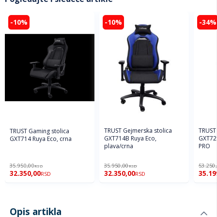
-10%
-10%
-34%
TRUST Gejmerska stolica
TRUST 
TRUST Gaming stolica
GXT714B Ruya Eco,
GXT72
GXT714 Ruya Eco, crna
plava/crna
PRO
35.950,00
35.950,00
53.250
RSD
RSD
32.350,00
32.350,00
35.19
RSD
RSD
Opis artikla