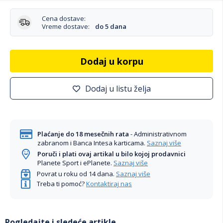
Cena dostave:
Vreme dostave:
do 5 dana
Dodaj u korpu
Dodaj u listu želja
Plaćanje do 18 mesečnih rata
- Administrativnom
zabranom i Banca Intesa karticama.
Saznaj više
Poruči i plati ovaj artikal u bilo kojoj prodavnici
Planete Sport i ePlanete.
Saznaj više
Povrat u roku od 14 dana.
Saznaj više
Treba ti pomoć?
Kontaktiraj nas
Pogledajte i sledeće artikle