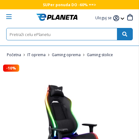
SUPer ponuda DO -60% ==>
Uloguj se
Početna
IT oprema
Gaming oprema
Gaming stolice
-10%