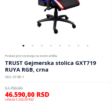
Postavi prvi recenziju na ovom artiklu
TRUST Gejmerska stolica GXT719
RUYA RGB, crna
SKU
25185-1
51.790,00
46.590,00
RSD
Ušteda
5.200,00
RSD