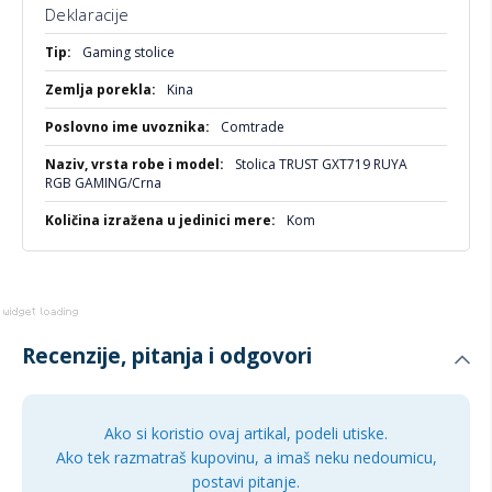
Ova stolica dolazi sa RGB osvetljenjem koje dodaje
Deklaracije
dinamičan i moderan izgled vašem gejming prostoru. Bežični
Više
daljinski upravljač omogućava lako podešavanje svetlosnih
Gaming stolice
informacija
efekata, stvarajući atmosferu koja odgovara vašem
Kina
raspoloženju.
Comtrade
Izdržljivost i stabilnost
Stolica TRUST GXT719 RUYA
TRUST GXT719 RUYA RGB stolica je izrađena od kvalitetnih
RGB GAMING/Crna
materijala kao što su koža, plastika i drvo, što garantuje
Kom
dugotrajnost i stabilnost. Sa maksimalnom nosivošću do 150
kg i pet točkića, stolica pruža sigurnost i lakoću kretanja.
Dimenzije i obim isporuke
Dimenzije stolice su 75 x 71 x 134 cm, dok su dimenzije
sedišta 52 x 42 cm. Visina naslona je 83 cm, što omogućava
Recenzije, pitanja i odgovori
optimalnu podršku leđima. U obimu isporuke dobijate
stolicu, jastuk za vrat, lumbalni jastuk, powerbank, bežični
daljinski upravljač, kao i alat i materijal za instalaciju.
Ako si koristio ovaj artikal, podeli utiske.
Zaključak
Ako tek razmatraš kupovinu, a imaš neku nedoumicu,
postavi pitanje.