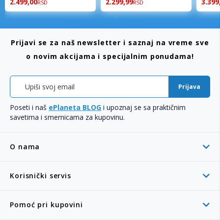
2.499,00
2.299,99
3.399
RSD
RSD
Prijavi se za naš newsletter i saznaj na vreme sve
o novim akcijama i specijalnim ponudama!
Prijava
Poseti i naš
ePlaneta BLOG
i upoznaj se sa praktičnim
savetima i smernicama za kupovinu.
O nama
Korisnički servis
Pomoć pri kupovini