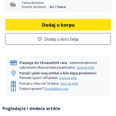
Cena dostave:
Vreme dostave:
do 7 dana
Dodaj u korpu
Dodaj u listu želja
Plaćanje do 18 mesečnih rata
- Administrativnom
zabranom i Banca Intesa karticama.
Saznaj više
Poruči i plati ovaj artikal u bilo kojoj prodavnici
Planete Sport i ePlanete.
Saznaj više
Povrat u roku od 14 dana.
Saznaj više
Treba ti pomoć?
Kontaktiraj nas
Pogledajte i sledeće artikle