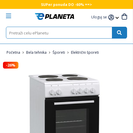
SUPer ponuda DO -60% ==>
Uloguj se
Početna
Bela tehnika
Šporeti
Električni šporeti
-26%