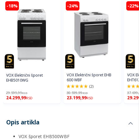
-18%
-24%
-22%
VOX Električni šporet EHB
VOX El
VOX Električni šporet
600 WBF
EHT61
EHB5010WG
(2)
100%
100%
29.599,99
30.599,99
37.699
RSD
RSD
24.299,99
23.199,99
29.29
RSD
RSD
Opis artikla
VOX šporet EHB500WBF