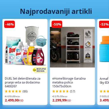
Najprodavaniji artikli
-46%
-50%
-53%
DUEL Set deterdženata za
eHomeStorage Garažna
Armaf
pranje veša sa dodacima
metalna polica
Sky ED
6400267
150x75x30cm
(86)
(57)
98%
96%
94%
4.610,00
4.579,99
7.500,
RSD
RSD
2.499,00
2.299,99
3.499
RSD
RSD