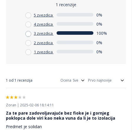
1 recenzije
0%
5 zvezdica
0%
4 zvezdica
100%
3 zvezdica
0%
2 zvezdica
0%
1 zvezdica
1 od 1 recenzija
Ocena
Zoran | 2025-02-06 18:14:11
Za te pare zadovoljavajuće bez fioke je i gornjeg
poklopca dole viri kao neka vuna da li je to izolacija
Predmet je solidan