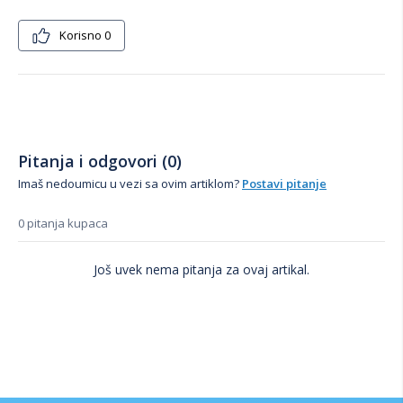
Korisno
0
Pitanja i odgovori (0)
Imaš nedoumicu u vezi sa ovim artiklom?
Postavi pitanje
0 pitanja kupaca
Još uvek nema pitanja za ovaj artikal.