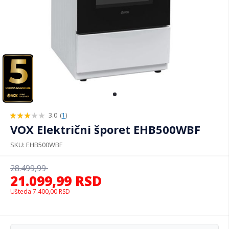
3.0
(
1
)
60%
VOX Električni šporet EHB500WBF
SKU
EHB500WBF
28.499,99
21.099,99
RSD
Ušteda
7.400,00
RSD