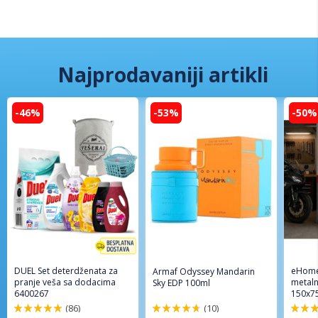
Najprodavaniji artikli
-46%
-53%
-50%
DUEL Set deterdženata za
eHome
Armaf Odyssey Mandarin
pranje veša sa dodacima
metaln
Sky EDP 100ml
6400267
150x7
(86)
(10)