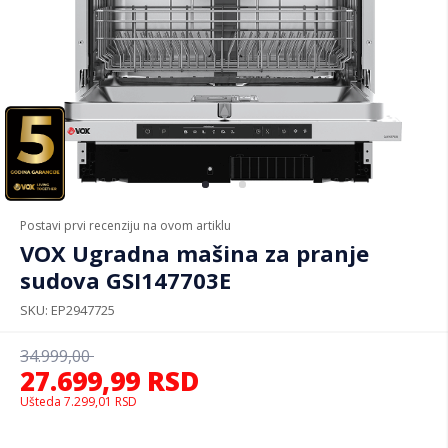
Postavi prvi recenziju na ovom artiklu
VOX Ugradna mašina za pranje
sudova GSI147703E
SKU
EP2947725
34.999,00
27.699,99
RSD
Ušteda
7.299,01
RSD