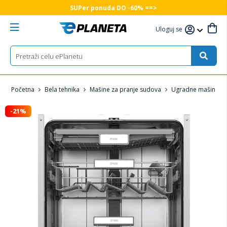
SUPer ponuda DO -60% ==>
Uloguj se
Početna
Bela tehnika
Mašine za pranje sudova
Ugradne mašine za
-21%