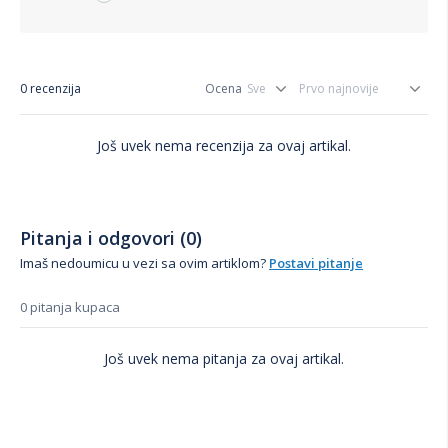
kombinuje veliki kapacitet, praktične funkcije i pouzdan rad.
Uz više programa, HalfLoad opciju, AquaStop i tih rad od 49
dB, predstavlja kvalitetan izbor za svakodnevno pranje
sudova.
0 recenzija
Ocena
Još uvek nema recenzija za ovaj artikal.
Pitanja i odgovori (0)
Imaš nedoumicu u vezi sa ovim artiklom?
Postavi pitanje
0 pitanja kupaca
Još uvek nema pitanja za ovaj artikal.