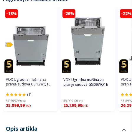
-18%
-26%
-22%
VOX Ugradna mašina za
VOX U
VOX Ugradna mašina za
pranje sudova GSI12WQ1E
pranje
pranje sudova GSI09WQ1E
(1)
100%
100%
31.699,99
33.999,00
33.899
RSD
RSD
25.999,99
25.299,99
26.29
RSD
RSD
Opis artikla