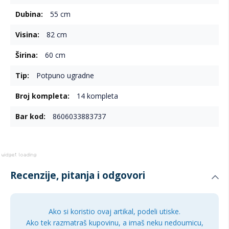
Programi i funkcije za različite potrebe
55 cm
Mašina nudi više programa pranja, pa lako možete odabrati
onaj koji odgovara vrsti posuđa i stepenu zaprljanosti. Na
82 cm
raspolaganju su Eco, Glass, 90 minuta, Rapid 30 minuta,
60 cm
Intensive 65°C i Universal. Brzi program od 30 minuta
posebno je praktičan kada vam je potrebno kratko i efikasno
Potpuno ugradne
pranje.
Eco program za ekonomičniji rad
14 kompleta
Glass program za nežnije pranje
8606033883737
Rapid 30 minuta za brzo pranje
Intensive 65°C za jače zaprljano posuđe
HalfLoad opcija za manje količine sudova
Recenzije, pitanja i odgovori
Energetska efikasnost i sigurnost
VOX GSI147703E pripada energetskom razredu E prema
Ako si koristio ovaj artikal, podeli utiske.
standardima od 1. marta 2021. godine. Potrošnja vode iznosi
Ako tek razmatraš kupovinu, a imaš neku nedoumicu,
11 litara po ciklusu, dok je potrošnja električne energije 95