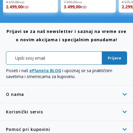
98%
94%
96%
4.610,00
7.500,00
4.579,
RSD
RSD
2.499,00
3.499,00
2.299
RSD
RSD
Prijavi se za naš newsletter i saznaj na vreme sve
o novim akcijama i specijalnim ponudama!
Prijava
Poseti i naš
ePlaneta BLOG
i upoznaj se sa praktičnim
savetima i smernicama za kupovinu.
O nama
Korisnički servis
Pomoć pri kupovini