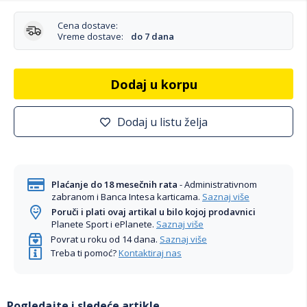
Cena dostave:
Vreme dostave:
do 7 dana
Dodaj u korpu
Dodaj u listu želja
Plaćanje do 18 mesečnih rata
- Administrativnom
zabranom i Banca Intesa karticama.
Saznaj više
Poruči i plati ovaj artikal u bilo kojoj prodavnici
Planete Sport i ePlanete.
Saznaj više
Povrat u roku od 14 dana.
Saznaj više
Treba ti pomoć?
Kontaktiraj nas
Pogledajte i sledeće artikle