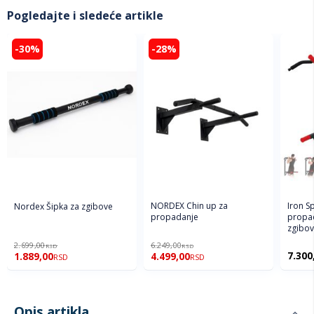
Pogledajte i sledeće artikle
-30%
-28%
Iron S
NORDEX Chin up za
Nordex Šipka za zgibove
propad
propadanje
zgibove
2.699,00
6.249,00
RSD
RSD
7.300
1.889,00
4.499,00
RSD
RSD
Opis artikla