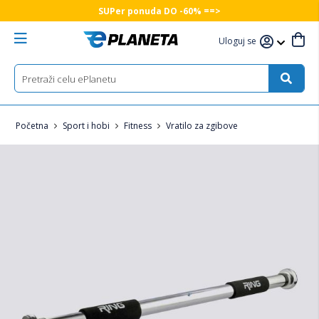
SUPer ponuda DO -60% ==>
Uloguj se
Početna
Sport i hobi
Fitness
Vratilo za zgibove