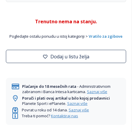
Trenutno nema na stanju.
Pogledajte ostalu ponudu u istoj kategoriji >
Vratilo za zgibove
Dodaj u listu želja
Plaćanje do 18 mesečnih rata
- Administrativnom
zabranom i Banca Intesa karticama.
Saznaj više
Poruči i plati ovaj artikal u bilo kojoj prodavnici
Planete Sport i ePlanete.
Saznaj više
Povrat u roku od 14 dana.
Saznaj više
Treba ti pomoć?
Kontaktiraj nas