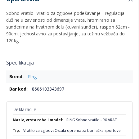
Sobno vratilo- vratilo za zgibove podešavanje - regulacija
dužine u zavisnosti od dimenzije vrata, hromirano sa
sunđerima na hvatnom delu (kuvani sunđer), raspon 62cm -
90cm, jednostavno za postavljanje, za težinu vežbača do
120kg.
Specifikacija
Više
Ring
informacija
8606103343697
Deklaracije
Više
RING Sobno vratilo - RX VRAT
informacija
Vratilo za zgiboveOstala oprema za borilačke sportove