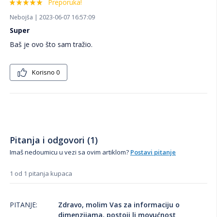
Preporuka!
Nebojša | 2023-06-07 16:57:09
Super
Baš je ovo što sam tražio.
Korisno
0
Pitanja i odgovori (1)
Imaš nedoumicu u vezi sa ovim artiklom?
Postavi pitanje
1 od 1 pitanja kupaca
PITANJE:
Zdravo, molim Vas za informaciju o
dimenzijama, postoji li movućnost