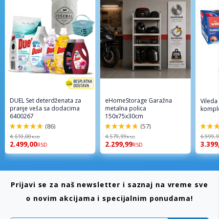
DUEL Set deterdženata za
eHomeStorage Garažna
Vileda
pranje veša sa dodacima
metalna polica
komple
6400267
150x75x30cm
(86)
(57)
98%
96%
92%
4.610,00
4.579,99
6.999,
RSD
RSD
2.499,00
2.299,99
3.399
RSD
RSD
Prijavi se za naš newsletter i saznaj na vreme sve
o novim akcijama i specijalnim ponudama!