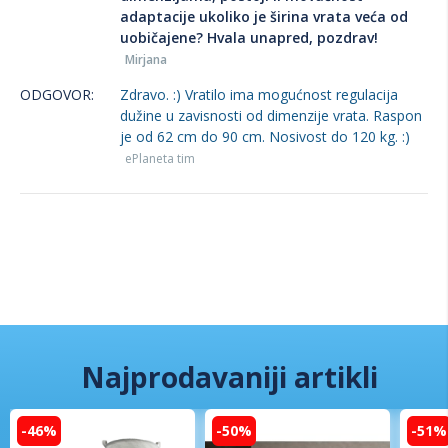
adaptacije ukoliko je širina vrata veća od
uobičajene? Hvala unapred, pozdrav!
Mirjana
ODGOVOR:
Zdravo. :) Vratilo ima mogućnost regulacija
dužine u zavisnosti od dimenzije vrata. Raspon
je od 62 cm do 90 cm. Nosivost do 120 kg. :)
ePlaneta tim
Najprodavaniji artikli
-46%
-50%
-51%