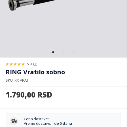
5.0
(
1
)
100%
RING Vratilo sobno
SKU
RX VRAT
1.790,00
RSD
Cena dostave:
Vreme dostave:
do 5 dana