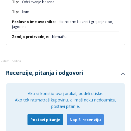
Održavanje bazena
kom
Hidroterm bazeni i grejanje doo,
Jagodina
Nemačka
Recenzije, pitanja i odgovori
Ako si koristio ovaj artikal, podeli utiske.
Ako tek razmatraš kupovinu, a imaš neku nedoumicu,
postavi pitanje.
Postavi pitanje
Napiši recenziju