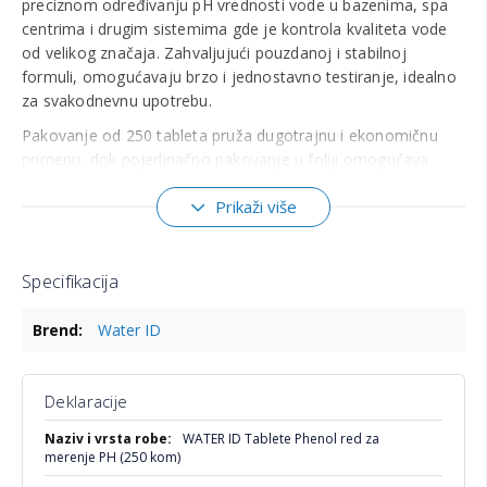
preciznom određivanju pH vrednosti vode u bazenima, spa
centrima i drugim sistemima gde je kontrola kvaliteta vode
od velikog značaja. Zahvaljujući pouzdanoj i stabilnoj
formuli, omogućavaju brzo i jednostavno testiranje, idealno
za svakodnevnu upotrebu.
Pakovanje od 250 tableta pruža dugotrajnu i ekonomičnu
primenu, dok pojedinačno pakovanje u foliji omogućava
higijensko korišćenje bez rizika od kontaminacije.
Prikaži više
Kompatibilne su sa Water ID uređajima, uključujući PoolLab i
Scuba, kao i sa svim testerima koji koriste standardne
Phenol Red reagense za merenje pH vrednosti.
Specifikacija
Za maksimalnu preciznost i pouzdane rezultate preporučuje
Više
se upotreba sa originalnim Water ID testerima.
Water ID
informacija
Deklaracije
Više
WATER ID Tablete Phenol red za
informacija
merenje PH (250 kom)