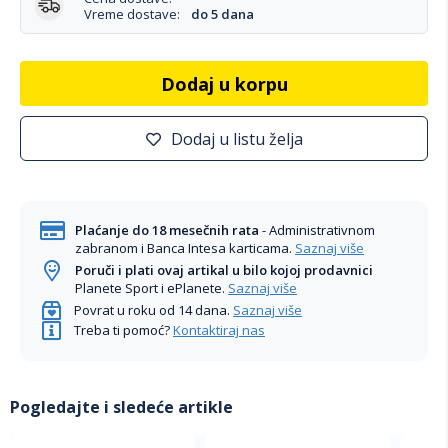
Vreme dostave:
do 5 dana
Dodaj u korpu
Dodaj u listu želja
Plaćanje do 18 mesečnih rata
- Administrativnom
zabranom i Banca Intesa karticama.
Saznaj više
Poruči i plati ovaj artikal u bilo kojoj prodavnici
Planete Sport i ePlanete.
Saznaj više
Povrat u roku od 14 dana.
Saznaj više
Treba ti pomoć?
Kontaktiraj nas
Pogledajte i sledeće artikle