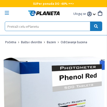
SUPer ponuda DO -60% ==>
Uloguj se
Početna
Bašta i dvorište
Bazeni
Održavanje bazena