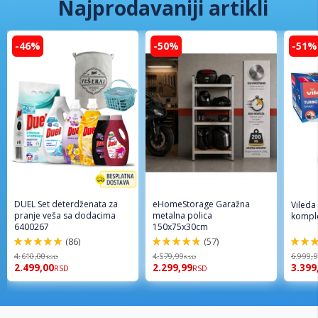
Najprodavaniji artikli
-46%
-50%
-51%
DUEL Set deterdženata za
eHomeStorage Garažna
Vileda
pranje veša sa dodacima
metalna polica
komple
6400267
150x75x30cm
(86)
(57)
98%
96%
92%
4.610,00
4.579,99
6.999,
RSD
RSD
2.499,00
2.299,99
3.399
RSD
RSD