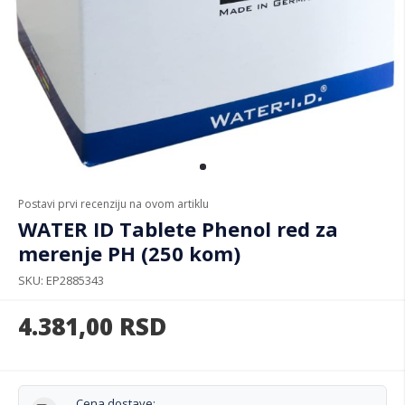
Postavi prvi recenziju na ovom artiklu
WATER ID Tablete Phenol red za
merenje PH (250 kom)
SKU
EP2885343
4.381,00
RSD
Cena dostave: