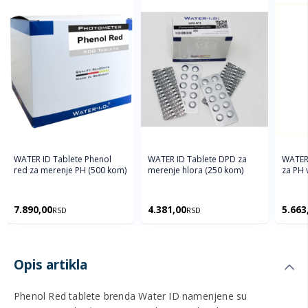
WATER ID Tablete Phenol
WATER ID Tablete DPD za
WATER 
red za merenje PH (500 kom)
merenje hlora (250 kom)
za PH 
7.890,00
4.381,00
5.663
RSD
RSD
Opis artikla
Phenol Red tablete brenda Water ID namenjene su