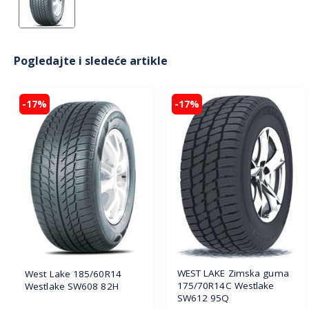
Pogledajte i sledeće artikle
-17%
-17%
WEST LAKE Zimska guma
West Lake 185/60R14
175/70R14C Westlake
Westlake SW608 82H
SW612 95Q