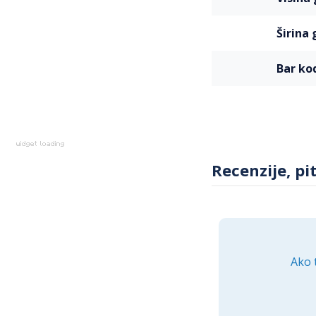
širin
bar ko
Recenzije, pi
Ako 