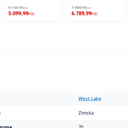
6.144,99
7.988,99
RSD
RSD
5.099,99
6.789,99
RSD
RSD
West Lake
a
Zimska
a gume
70