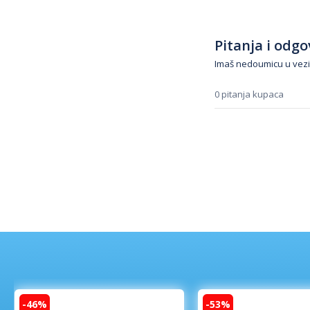
Pitanja i odgov
Imaš nedoumicu u vezi
0 pitanja kupaca
-46%
-53%