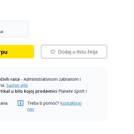
na
rpu
Dodaj u listu želja
ečnih rata
- Administrativnom zabranom i
ama.
Saznaj više
rtikal u bilo kojoj prodavnici
Planete Sport i
dana.
Treba ti pomoć?
Kontaktiraj
nas