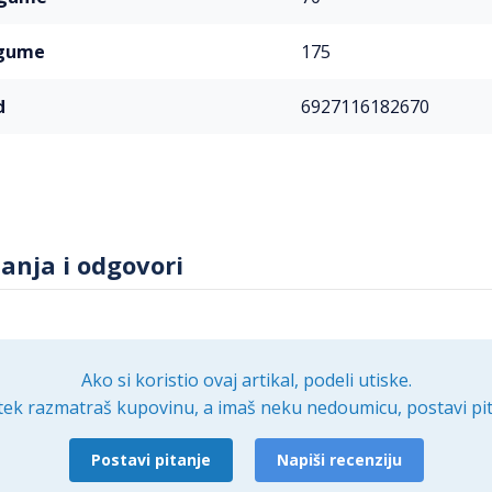
a gume
175
d
6927116182670
tanja i odgovori
Ako si koristio ovaj artikal, podeli utiske.
tek razmatraš kupovinu, a imaš neku nedoumicu, postavi pit
Postavi pitanje
Napiši recenziju