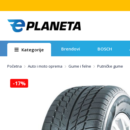
Brendovi
BOSCH
Kategorije
Početna
Auto i moto oprema
Gume i felne
Putničke gume
-17%