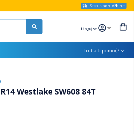
Status porudžbine
Uloguj se
Treba ti pomoć?
u
0R14 Westlake SW608 84T