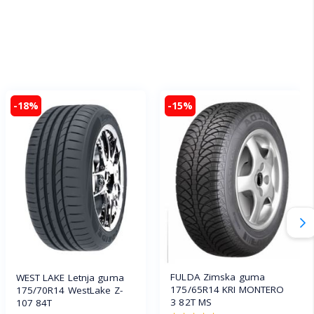
-18%
-15%
FULDA Zimska guma
WEST LAKE Letnja guma
175/65R14 KRI MONTERO
175/70R14 WestLake Z-
3 82T MS
107 84T