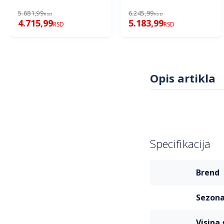
5.681,99
6.245,99
RSD
RSD
4.715,99
5.183,99
RSD
RSD
Opis artikla
Specifikacija
Više
brend
informacija
sezon
visin