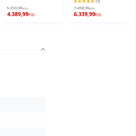
(1)
100%
5.359,99
7.458,99
RSD
RSD
4.389,99
6.339,99
RSD
RSD