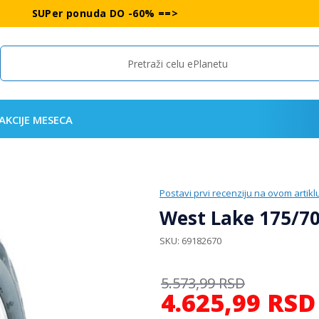
SUPer ponuda DO -60% ==>
Search
AKCIJE MESECA
Postavi prvi recenziju na ovom artikl
West Lake 175/7
SKU
69182670
5.573,99
RSD
4.625,99
RSD