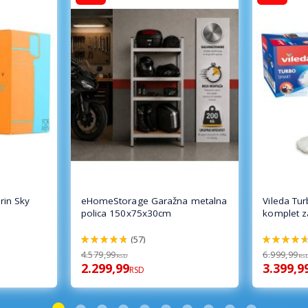
in Sky
eHomeStorage Garažna metalna
Vileda Tu
polica 150x75x30cm
komplet z
(57)
96%
92%
4.579,99
6.999,99
RSD
RS
2.299,99
3.399,9
RSD