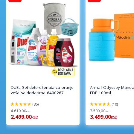
DUEL Set deterdženata za pranje
Armaf Odyssey Mandar
veša sa dodacima 6400267
EDP 100ml
(86)
(10)
98%
94%
4.610,00
7.500,00
RSD
RSD
2.499,00
3.499,00
RSD
RSD