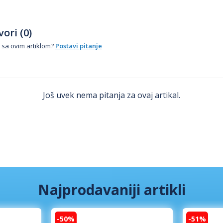
ori (0)
 sa ovim artiklom?
Postavi pitanje
Još uvek nema pitanja za ovaj artikal.
Najprodavaniji artikli
-50%
-51%