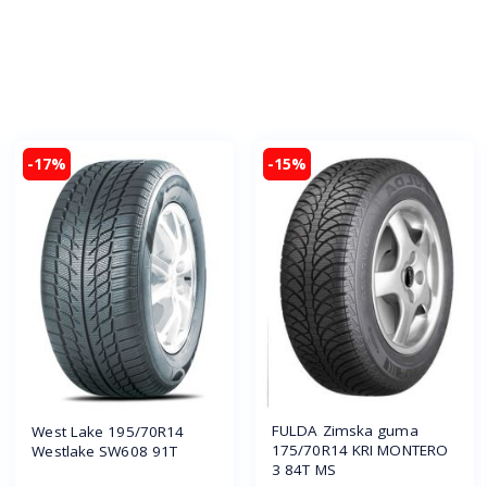
-17%
-15%
FULDA Zimska guma
West Lake 195/70R14
175/70R14 KRI MONTERO
Westlake SW608 91T
3 84T MS