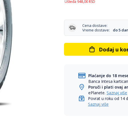
Ušteda
948,00
RSD
Cena dostave:
Vreme dostave:
do 5 da
Dodaj u ko
Plaćanje do 18 mes
Banca Intesa kartic
Poruči i plati ovaj a
ePlanete.
Saznaj više
Povrat u roku od 14 
Saznaj više