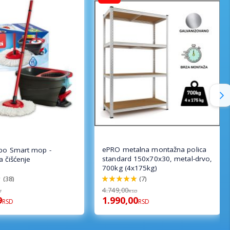
ePRO metalna montažna polica
rbo Smart mop -
standard 150x70x30, metal-drvo,
a čišćenje
700kg (4x175kg)
(38)
(7)
100%
4.749,00
D
RSD
9
1.990,00
RSD
RSD