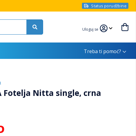
Status porudžbine
Uloguj se
Treba ti pomoć?
u
Fotelja Nitta single, crna
D