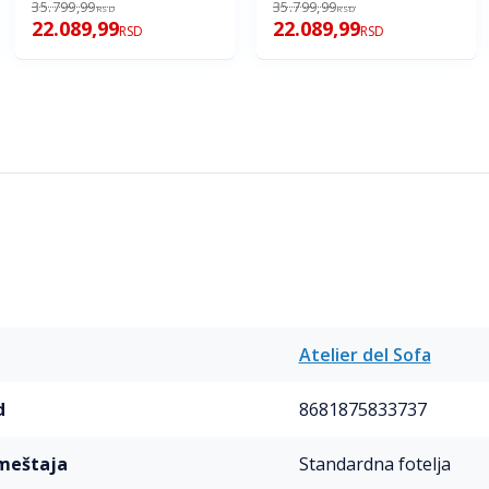
35.799,99
35.799,99
RSD
RSD
22.089,99
22.089,99
RSD
RSD
Atelier del Sofa
d
8681875833737
ameštaja
Standardna fotelja