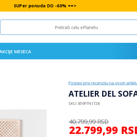
SUPer ponuda DO -60% ==>
Search
AKCIJE MESECA
Postavi prvi recenziju na ovom artikl
ATELIER DEL SOFA 
SKU
859FTN1728
40.799,99
RSD
22.799,99
RS