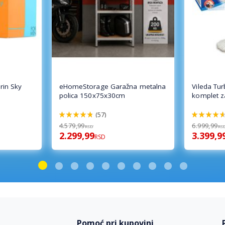
in Sky
eHomeStorage Garažna metalna
Vileda Tu
polica 150x75x30cm
komplet z
(57)
96%
92%
4.579,99
6.999,99
RSD
RS
2.299,99
3.399,9
RSD
Pomoć pri kupovini