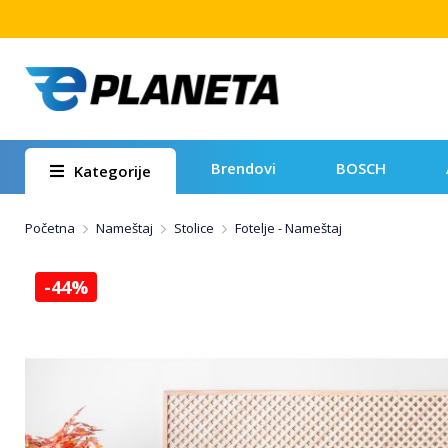
Brendovi
BOSCH
Kategorije
Početna
Nameštaj
Stolice
Fotelje - Nameštaj
-44%