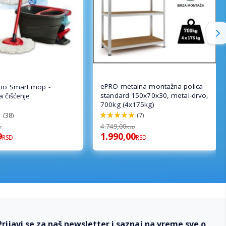
ePRO metalna montažna polica
rbo Smart mop -
standard 150x70x30, metal-drvo,
a čišćenje
700kg (4x175kg)
(38)
(7)
100%
4.749,00
D
RSD
9
1.990,00
RSD
RSD
Prijavi se za naš newsletter i saznaj na vreme sve o