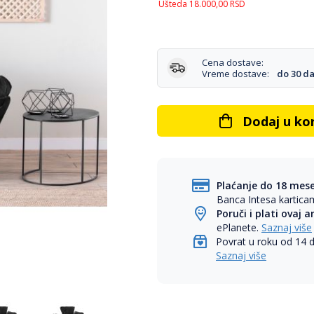
Ušteda
18.000,00
RSD
Cena dostave:
Vreme dostave:
do 30 d
Dodaj u ko
Plaćanje do 18 mes
Banca Intesa kartic
Poruči i plati ovaj a
ePlanete.
Saznaj više
Povrat u roku od 14 
Saznaj više