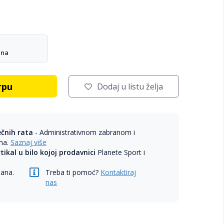
ana
rpu
Dodaj u listu želja
ečnih rata
- Administrativnom zabranom i
ama.
Saznaj više
rtikal u bilo kojoj prodavnici
Planete Sport i
dana.
Treba ti pomoć?
Kontaktiraj
nas