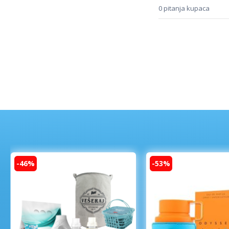
0 pitanja kupaca
-46%
-53%