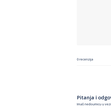
0 recenzija
Pitanja i odgov
Imaš nedoumicu u vezi