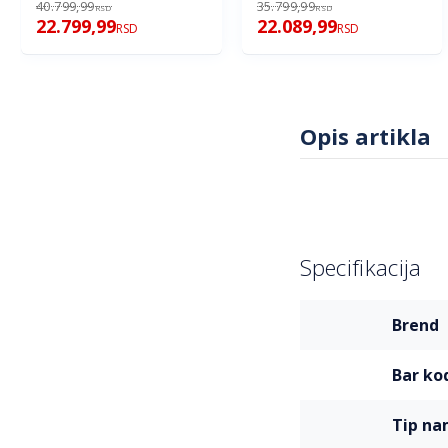
40.799,99
35.799,99
RSD
RSD
22.799,99
22.089,99
RSD
RSD
Opis artikla
Specifikacija
Više
brend
informacija
bar ko
tip n