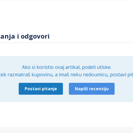
tanja i odgovori
Ako si koristio ovaj artikal, podeli utiske.
tek razmatraš kupovinu, a imaš neku nedoumicu, postavi pit
Postavi pitanje
Napiši recenziju