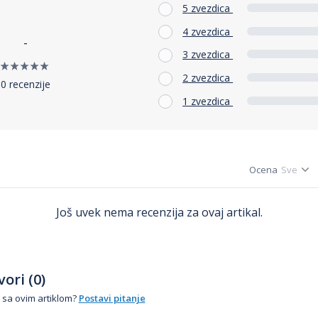
5 zvezdica
4 zvezdica
-
3 zvezdica
2 zvezdica
0 recenzije
1 zvezdica
Ocena
Još uvek nema recenzija za ovaj artikal.
ori (0)
 sa ovim artiklom?
Postavi pitanje