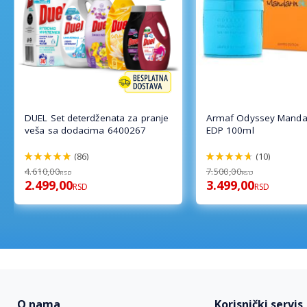
DUEL Set deterdženata za pranje
Armaf Odyssey Mandar
veša sa dodacima 6400267
EDP 100ml
(86)
(10)
98%
94%
4.610,00
7.500,00
RSD
RSD
2.499,00
3.499,00
RSD
RSD
O nama
Korisnički servis