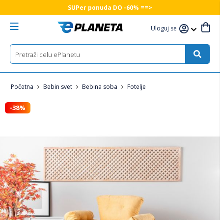
SUPer ponuda DO -60% ==>
Uloguj se
Početna
Bebin svet
Bebina soba
Fotelje
-38%