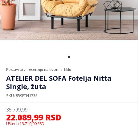
Postavi prvi recenziju na ovom artiklu
ATELIER DEL SOFA Fotelja Nitta
Single, žuta
SKU
859FTN1735
35.799,99
22.089,99
RSD
Ušteda
13.710,00
RSD