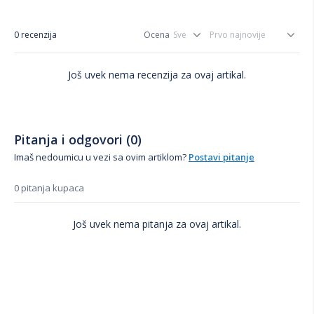
0 recenzija
Ocena
Još uvek nema recenzija za ovaj artikal.
Pitanja i odgovori (0)
Imaš nedoumicu u vezi sa ovim artiklom?
Postavi pitanje
0 pitanja kupaca
Još uvek nema pitanja za ovaj artikal.