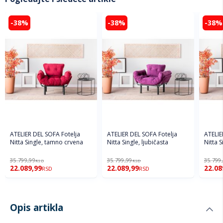
-38%
-38%
-38%
ATELIER DEL SOFA Fotelja
ATELIER DEL SOFA Fotelja
ATELIE
Nitta Single, tamno crvena
Nitta Single, ljubičasta
Nitta S
35.799,99
35.799,99
35.799
RSD
RSD
22.089,99
22.089,99
22.08
RSD
RSD
Opis artikla