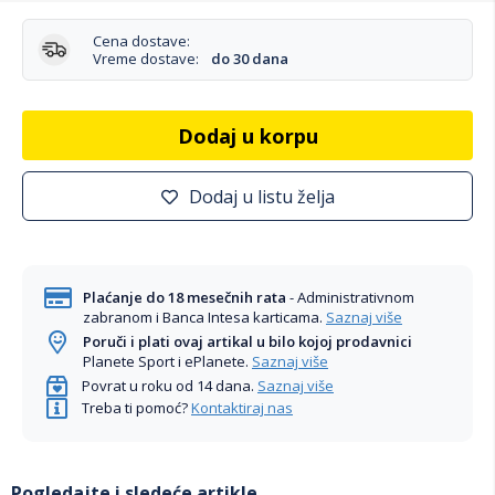
Cena dostave:
Vreme dostave:
do 30 dana
Dodaj u korpu
Dodaj u listu želja
Plaćanje do 18 mesečnih rata
- Administrativnom
zabranom i Banca Intesa karticama.
Saznaj više
Poruči i plati ovaj artikal u bilo kojoj prodavnici
Planete Sport i ePlanete.
Saznaj više
Povrat u roku od 14 dana.
Saznaj više
Treba ti pomoć?
Kontaktiraj nas
Pogledajte i sledeće artikle