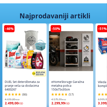
Najprodavaniji artikli
-46%
-50%
-51%
DUEL Set deterdženata za
eHomeStorage Garažna
Vileda
pranje veša sa dodacima
metalna polica
komple
6400267
150x75x30cm
(86)
(57)
98%
96%
92%
4.610,00
4.579,99
6.999,
RSD
RSD
2.499,00
2.299,99
3.399
RSD
RSD