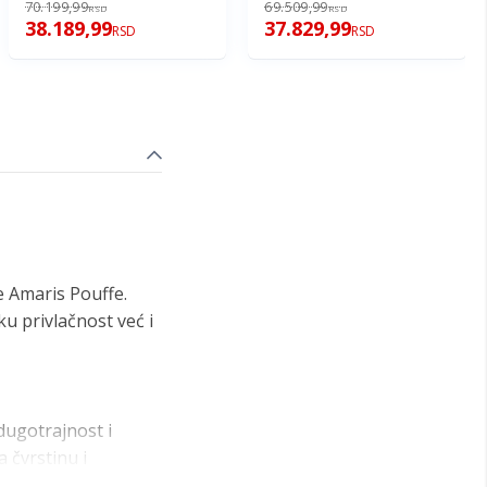
70.199,99
69.509,99
RSD
RSD
38.189,99
37.829,99
RSD
RSD
 Amaris Pouffe.
u privlačnost već i
dugotrajnost i
 čvrstinu i
ako se održava.