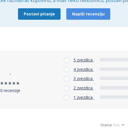
tek razmatraš kupovinu, a imaš neku nedoumicu, postavi pit
Postavi pitanje
Napiši recenziju
5 zvezdica
4 zvezdica
-
3 zvezdica
2 zvezdica
0 recenzije
1 zvezdica
Ocena