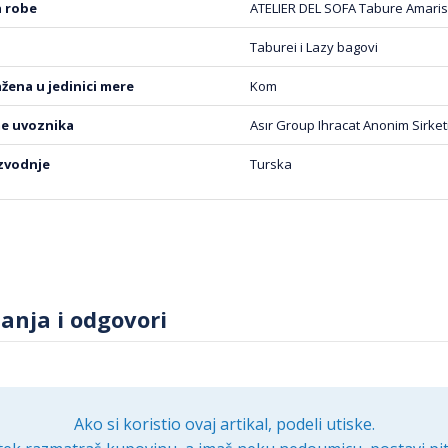
osti.
ta robe
ATELIER DEL SOFA Tabure Amaris 
sporuka
Taburei i Lazy bagovi
abure Amaris Pouffe dolazi u jednom komadu, spreman za
ražena u jedinici mere
Kom
 108 x 108 x 48 cm, što omogućava lako skladištenje i transp
me uvoznika
Asır Group Ihracat Anonim Sirket
en izbor za sve koji traže kombinaciju stila, udobnosti i fun
 uživajte u njegovim prednostima svakodnevno.
izvodnje
Turska
tanja i odgovori
Ako si koristio ovaj artikal, podeli utiske.