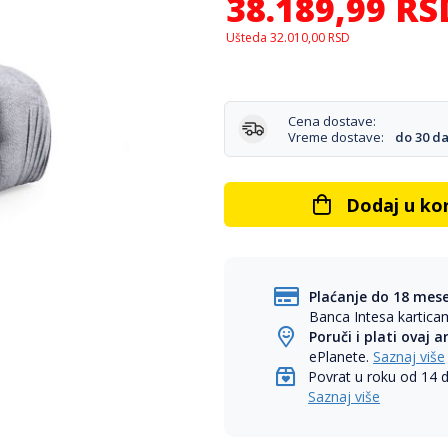
38.189,99
RS
Ušteda
32.010,00
RSD
Cena dostave:
Vreme dostave:
do 30 d
Dodaj u ko
Plaćanje do 18 mes
Banca Intesa kartic
Poruči i plati ovaj a
ePlanete.
Saznaj više
Povrat u roku od 14 
Saznaj više