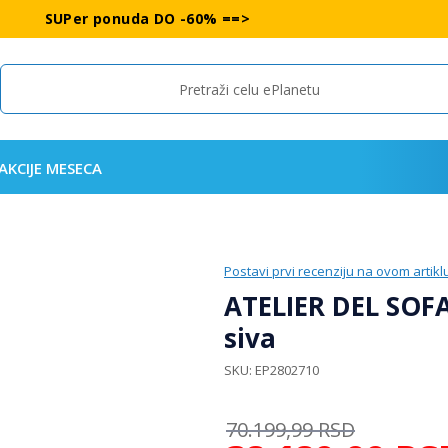
SUPer ponuda DO -60% ==>
Search
AKCIJE MESECA
Postavi prvi recenziju na ovom artikl
ATELIER DEL SOFA
siva
SKU
EP2802710
70.199,99
RSD