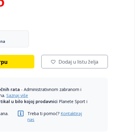
D
ana
rpu
Dodaj u listu želja
ečnih rata
- Administrativnom zabranom i
ama.
Saznaj više
rtikal u bilo kojoj prodavnici
Planete Sport i
dana.
Treba ti pomoć?
Kontaktiraj
nas