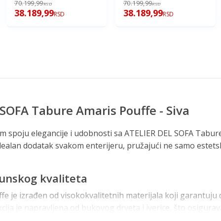
70.199,99
70.199,99
RSD
RSD
38.189,99
38.189,99
RSD
RSD
SOFA Tabure Amaris Pouffe - Siva
om spoju elegancije i udobnosti sa ATELIER DEL SOFA Tabure
 idealan dodatak svakom enterijeru, pružajući ne samo estetsk
hunskog kvaliteta
e je izrađen od visokokvalitetnih materijala koji garantuju 
cija je napravljena od bukovog drveta i iverice, što osigurava
aka je od 100% poliestera, što je čini otpornom na habanje i l