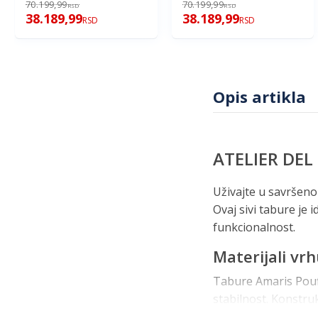
70.199,99
70.199,99
RSD
RSD
38.189,99
38.189,99
RSD
RSD
Opis artikla
ATELIER DEL 
Uživajte u savršen
Ovaj sivi tabure je
funkcionalnost.
Materijali vr
Tabure Amaris Pouff
stabilnost. Konstruk
izdržljivost. Presvl