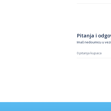
Pitanja i odgov
Imaš nedoumicu u vezi
0 pitanja kupaca