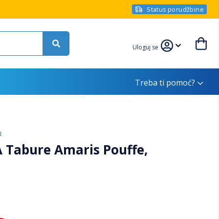
Status porudžbine
Uloguj se
Treba ti pomoć?
u
 Tabure Amaris Pouffe,