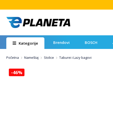
Brendovi
BOSCH
Kategorije
Početna
Nameštaj
Stolice
Taburei i Lazy bagovi
-46%