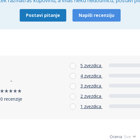
tek razmatraš kupovinu, a imaš neku nedoumicu, postavi pit
Postavi pitanje
Napiši recenziju
5 zvezdica
4 zvezdica
-
3 zvezdica
2 zvezdica
0 recenzije
1 zvezdica
Ocena