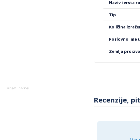
naziv i vrsta r
informacija
tip
količina izraž
poslovno ime 
zemlja proizv
Recenzije, pi