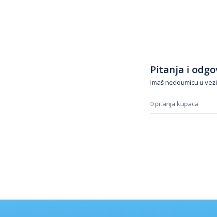
Pitanja i odgov
Imaš nedoumicu u vezi
0 pitanja kupaca