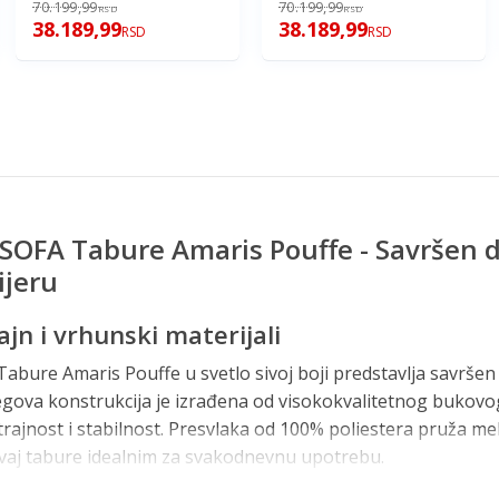
70.199,99
70.199,99
RSD
RSD
38.189,99
38.189,99
RSD
RSD
SOFA Tabure Amaris Pouffe - Savršen 
ijeru
jn i vrhunski materijali
bure Amaris Pouffe u svetlo sivoj boji predstavlja savršen s
egova konstrukcija je izrađena od visokokvalitetnog bukovog 
rajnost i stabilnost. Presvlaka od 100% poliestera pruža me
ovaj tabure idealnim za svakodnevnu upotrebu.