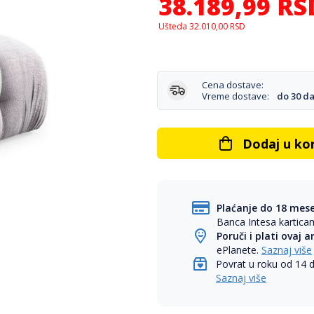
38.189,99
RS
Ušteda
32.010,00
RSD
Cena dostave:
Vreme dostave:
do 30 d
Dodaj u ko
Plaćanje do 18 mes
Banca Intesa kartic
Poruči i plati ovaj a
ePlanete.
Saznaj više
Povrat u roku od 14 
Saznaj više