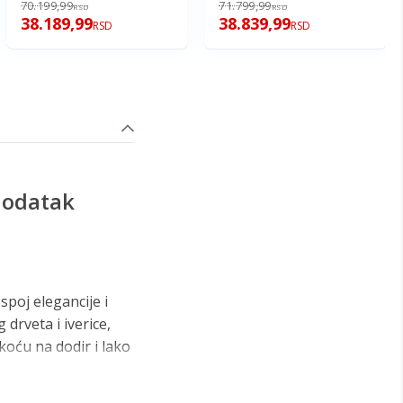
70.199,99
71.799,99
RSD
RSD
38.189,99
38.839,99
RSD
RSD
dodatak
poj elegancije i
drveta i iverice,
koću na dodir i lako