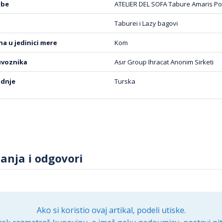
obe
ATELIER DEL SOFA Tabure Amaris Pou
Taburei i Lazy bagovi
ena u jedinici mere
Kom
uvoznika
Asır Group Ihracat Anonim Sirketi
odnje
Turska
tanja i odgovori
Ako si koristio ovaj artikal, podeli utiske.