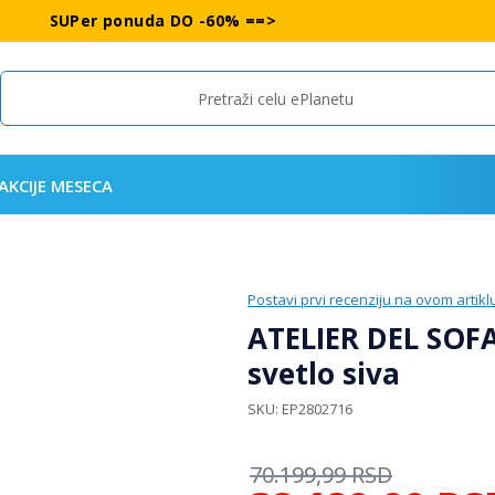
SUPer ponuda DO -60% ==>
Search
AKCIJE MESECA
Postavi prvi recenziju na ovom artikl
ATELIER DEL SOFA
svetlo siva
SKU
EP2802716
70.199,99
RSD