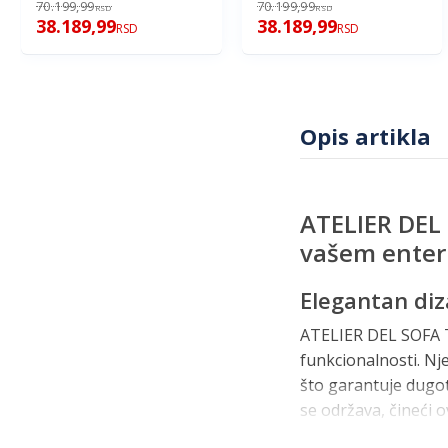
70.199,99
70.199,99
RSD
RSD
38.189,99
38.189,99
RSD
RSD
Opis artikla
ATELIER DEL 
vašem enter
Elegantan diza
ATELIER DEL SOFA Ta
funkcionalnosti. Nj
što garantuje dugot
se održava, čineći 