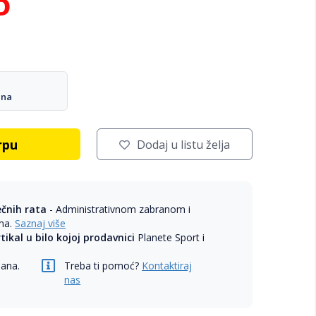
D
ana
rpu
Dodaj u listu želja
ečnih rata
- Administrativnom zabranom i
ama.
Saznaj više
rtikal u bilo kojoj prodavnici
Planete Sport i
dana.
Treba ti pomoć?
Kontaktiraj
nas