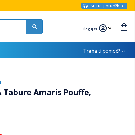
Status porudžbine
Uloguj se
Treba ti pomoć?
u
 Tabure Amaris Pouffe,