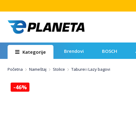
Brendovi
BOSCH
Kategorije
Početna
Nameštaj
Stolice
Taburei i Lazy bagovi
-46%