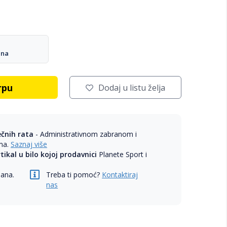
ana
rpu
Dodaj u listu želja
ečnih rata
- Administrativnom zabranom i
ama.
Saznaj više
rtikal u bilo kojoj prodavnici
Planete Sport i
dana.
Treba ti pomoć?
Kontaktiraj
nas