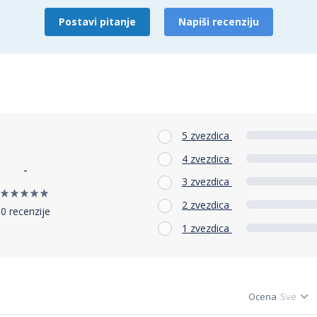
Postavi pitanje
Napiši recenziju
5 zvezdica
4 zvezdica
-
3 zvezdica
2 zvezdica
0 recenzije
1 zvezdica
Ocena