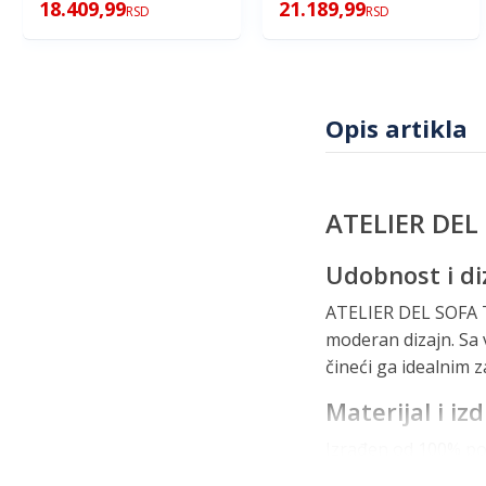
18.409,99
21.189,99
RSD
RSD
Opis artikla
ATELIER DEL
Udobnost i di
ATELIER DEL SOFA T
moderan dizajn. Sa 
čineći ga idealnim
Materijal i izd
Izrađen od 100% poli
izdržljivosti i otp