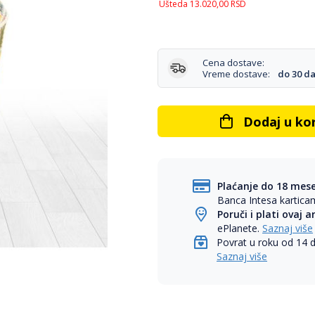
Ušteda
13.020,00
RSD
Cena dostave:
Vreme dostave:
do 30 d
Dodaj u ko
Plaćanje do 18 mes
Banca Intesa kartic
Poruči i plati ovaj a
ePlanete.
Saznaj više
Povrat u roku od 14 
Saznaj više