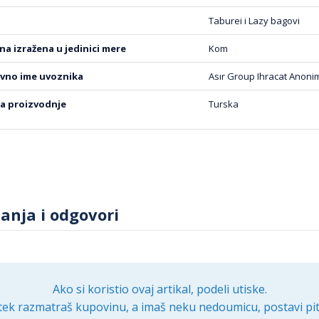
Taburei i Lazy bagovi
čina izražena u jedinici mere
Kom
ovno ime uvoznika
Asır Group Ihracat Anonim
ja proizvodnje
Turska
tanja i odgovori
Ako si koristio ovaj artikal, podeli utiske.
tek razmatraš kupovinu, a imaš neku nedoumicu, postavi pit