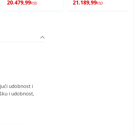
20.479,99
21.189,99
RSD
RSD
ući udobnost i
šku i udobnost,
at po svojoj
evnu upotrebu. Ovaj