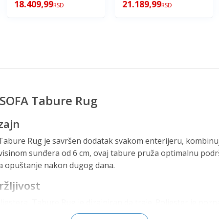
18.409,99
21.189,99
RSD
RSD
 SOFA Tabure Rug
zajn
abure Rug je savršen dodatak svakom enterijeru, kombinuj
visinom sunđera od 6 cm, ovaj tabure pruža optimalnu podr
 za opuštanje nakon dugog dana.
ržljivost
estera, Tabure Rug je dizajniran da traje. Poliester je pozn
ornosti na habanje, što ga čini savršenim izborom za svakodn