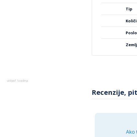
informacija
tip
koli
posl
zeml
Recenzije, pi
Ako 