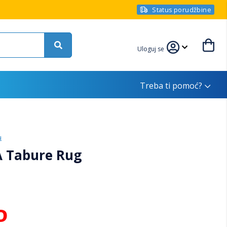
Status porudžbine
Uloguj se
Treba ti pomoć?
u
A Tabure Rug
D