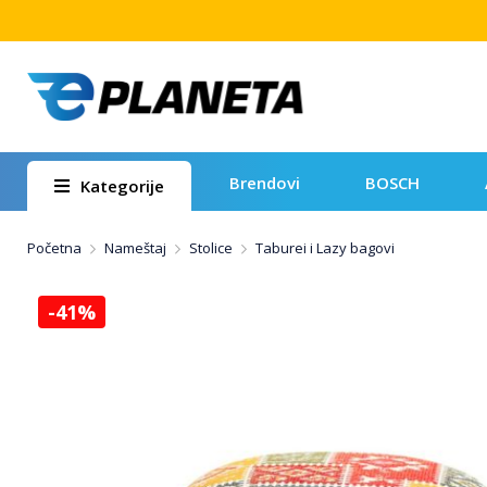
Brendovi
BOSCH
Kategorije
Početna
Nameštaj
Stolice
Taburei i Lazy bagovi
-41%