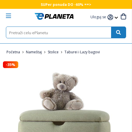
SUPer ponuda DO -60% ==>
Uloguj se
Početna
Nameštaj
Stolice
Taburei i Lazy bagovi
-35%