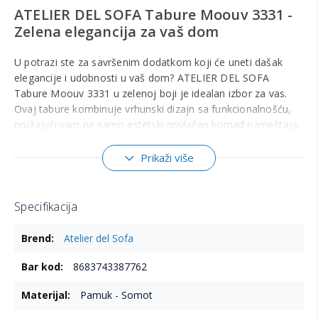
ATELIER DEL SOFA Tabure Moouv 3331 -
Zelena elegancija za vaš dom
U potrazi ste za savršenim dodatkom koji će uneti dašak
elegancije i udobnosti u vaš dom? ATELIER DEL SOFA
Tabure Moouv 3331 u zelenoj boji je idealan izbor za vas.
Ovaj tabure kombinuje vrhunski dizajn sa funkcionalnošću,
pružajući vam ne samo estetski privlačan komad nameštaja,
već i praktičan dodatak za svaki prostor.
Prikaži više
Materijali vrhunskog kvaliteta
Tabure Moouv 3331 izrađen je od pažljivo odabranih
materijala koji garantuju dugotrajnost i udobnost. Sa
Specifikacija
sastavom od 50% pamuka i 50% somota, ovaj tabure pruža
Više
prijatan osećaj na dodir i luksuzan izgled. Kombinacija ovih
Atelier del Sofa
informacija
materijala osigurava da će tabure zadržati svoj oblik i boju
tokom vremena, čak i uz svakodnevnu upotrebu.
8683743387762
Stabilnost i podrška
Pamuk - Somot
Drveni nogari taburea ne samo da doprinose njegovom