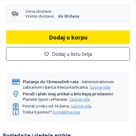
Cena dostave:
Vreme dostave:
do 30 dana
Dodaj u korpu
Dodaj u listu želja
Plaćanje do 18 mesečnih rata
- Administrativnom
zabranom i Banca Intesa karticama.
Saznaj više
Poruči i plati ovaj artikal u bilo kojoj prodavnici
Planete Sport i ePlanete.
Saznaj više
Povrat u roku od 14 dana.
Saznaj više
Treba ti pomoć?
Kontaktiraj nas
Pogledajte i sledeće artikle