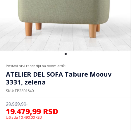
Postavi prvi recenziju na ovom artiklu
ATELIER DEL SOFA Tabure Moouv
3331, zelena
SKU
EP2801640
29.969,99
19.479,99
RSD
Ušteda
10.490,00
RSD