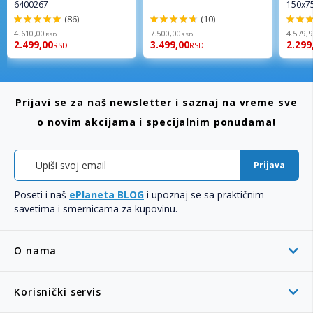
6400267
150x7
(86)
(10)
98%
94%
96%
4.610,00
7.500,00
4.579,
RSD
RSD
2.499,00
3.499,00
2.299
RSD
RSD
Prijavi se za naš newsletter i saznaj na vreme sve
o novim akcijama i specijalnim ponudama!
Prijava
Poseti i naš
ePlaneta BLOG
i upoznaj se sa praktičnim
savetima i smernicama za kupovinu.
O nama
Korisnički servis