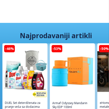
Najprodavaniji artikli
-46%
-53%
-50%
DUEL Set deterdženata za
eHome
Armaf Odyssey Mandarin
pranje veša sa dodacima
metaln
Sky EDP 100ml