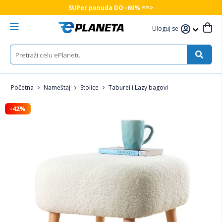
SUPer ponuda DO -60% ==>
Uloguj se
Početna
Nameštaj
Stolice
Taburei i Lazy bagovi
-42%