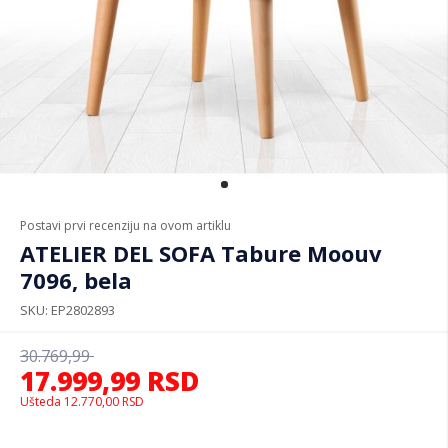
Postavi prvi recenziju na ovom artiklu
ATELIER DEL SOFA Tabure Moouv
7096, bela
SKU
EP2802893
30.769,99
17.999,99
RSD
Ušteda
12.770,00
RSD