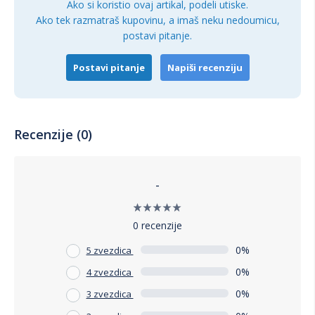
Ako si koristio ovaj artikal, podeli utiske.
Ako tek razmatraš kupovinu, a imaš neku nedoumicu,
postavi pitanje.
Postavi pitanje
Napiši recenziju
Recenzije (0)
-
0 recenzije
0%
5 zvezdica
0%
4 zvezdica
0%
3 zvezdica