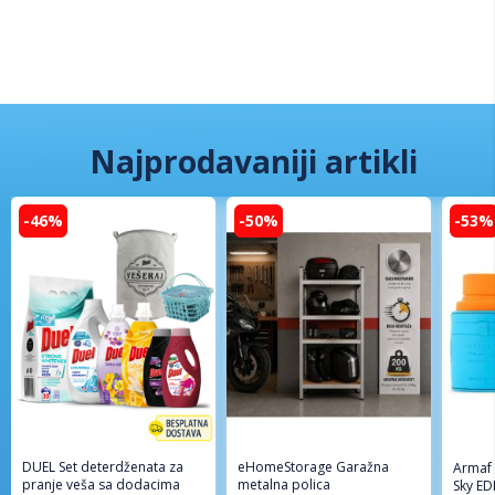
Najprodavaniji artikli
-46%
-50%
-53%
DUEL Set deterdženata za
eHomeStorage Garažna
Armaf
pranje veša sa dodacima
metalna polica
Sky ED