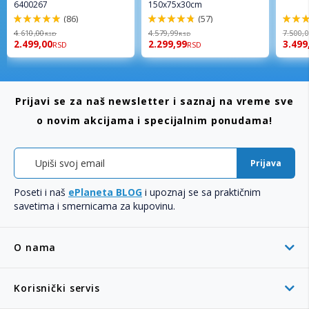
6400267
150x75x30cm
(86)
(57)
98%
96%
94%
4.610,00
4.579,99
7.500,
RSD
RSD
2.499,00
2.299,99
3.499
RSD
RSD
Prijavi se za naš newsletter i saznaj na vreme sve
o novim akcijama i specijalnim ponudama!
Prijava
Poseti i naš
ePlaneta BLOG
i upoznaj se sa praktičnim
savetima i smernicama za kupovinu.
O nama
Korisnički servis