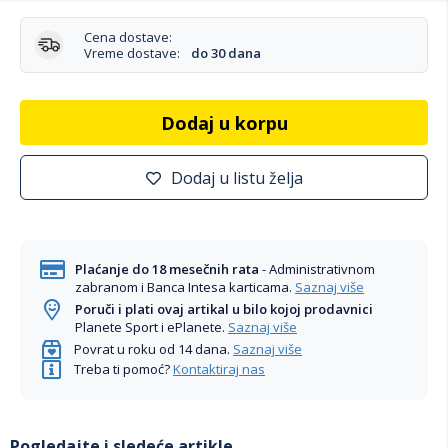
Cena dostave:
Vreme dostave:
do 30 dana
Dodaj u korpu
Dodaj u listu želja
Plaćanje do 18 mesečnih rata
- Administrativnom
zabranom i Banca Intesa karticama.
Saznaj više
Poruči i plati ovaj artikal u bilo kojoj prodavnici
Planete Sport i ePlanete.
Saznaj više
Povrat u roku od 14 dana.
Saznaj više
Treba ti pomoć?
Kontaktiraj nas
Pogledajte i sledeće artikle