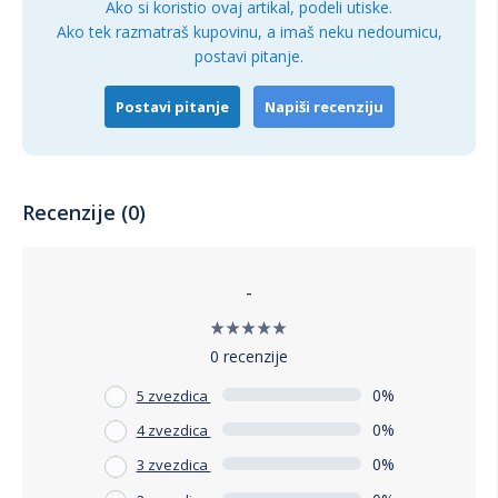
ortopedska podrška i kompaktne dimenzije čine ga idealnim
Ako si koristio ovaj artikal, podeli utiske.
dodatkom za svaki dom ili kancelariju. Ovaj tabure će
Ako tek razmatraš kupovinu, a imaš neku nedoumicu,
sigurno postati omiljeni deo vašeg enterijera.
postavi pitanje.
Postavi pitanje
Napiši recenziju
Recenzije (0)
-
0 recenzije
0%
5 zvezdica
0%
4 zvezdica
0%
3 zvezdica