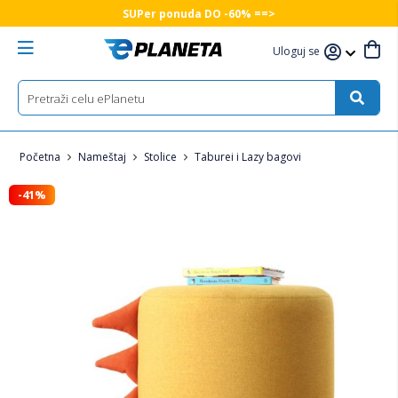
SUPer ponuda DO -60% ==>
Uloguj se
Početna
Nameštaj
Stolice
Taburei i Lazy bagovi
-41%