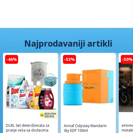
Najprodavaniji artikli
-46%
-53%
-50%
DUEL Set deterdženata za
eHome
Armaf Odyssey Mandarin
pranje veša sa dodacima
metaln
Sky EDP 100ml