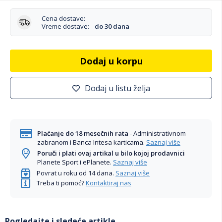
Cena dostave:
Vreme dostave:
do 30 dana
Dodaj u korpu
Dodaj u listu želja
Plaćanje do 18 mesečnih rata
- Administrativnom
zabranom i Banca Intesa karticama.
Saznaj više
Poruči i plati ovaj artikal u bilo kojoj prodavnici
Planete Sport i ePlanete.
Saznaj više
Povrat u roku od 14 dana.
Saznaj više
Treba ti pomoć?
Kontaktiraj nas
Pogledajte i sledeće artikle