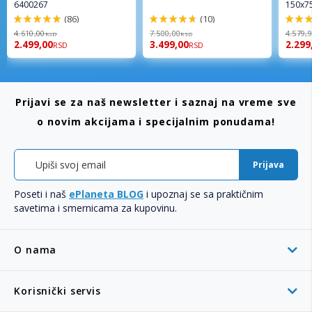
6400267
150x7
(86)
(10)
98%
94%
96%
4.610,00
7.500,00
4.579,
RSD
RSD
2.499,00
3.499,00
2.299
RSD
RSD
Prijavi se za naš newsletter i saznaj na vreme sve
o novim akcijama i specijalnim ponudama!
Prijava
Poseti i naš
ePlaneta BLOG
i upoznaj se sa praktičnim
savetima i smernicama za kupovinu.
O nama
Korisnički servis