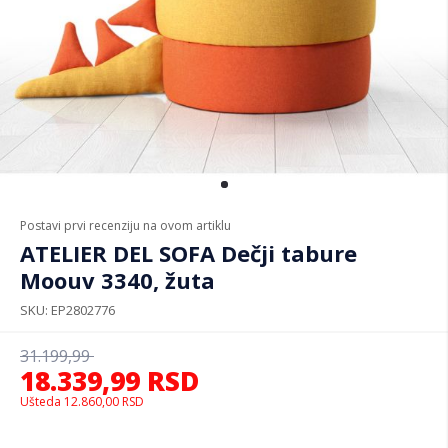
Postavi prvi recenziju na ovom artiklu
ATELIER DEL SOFA Dečji tabure
Moouv 3340, žuta
SKU
EP2802776
31.199,99
18.339,99
RSD
Ušteda
12.860,00
RSD