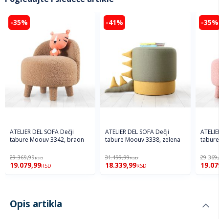
-35%
-41%
-35%
ATELIER DEL SOFA Dečji
ATELIER DEL SOFA Dečji
ATELIE
tabure Moouv 3342, braon
tabure Moouv 3338, zelena
tabure
29.369,99
31.199,99
29.369
RSD
RSD
19.079,99
18.339,99
19.07
RSD
RSD
Opis artikla