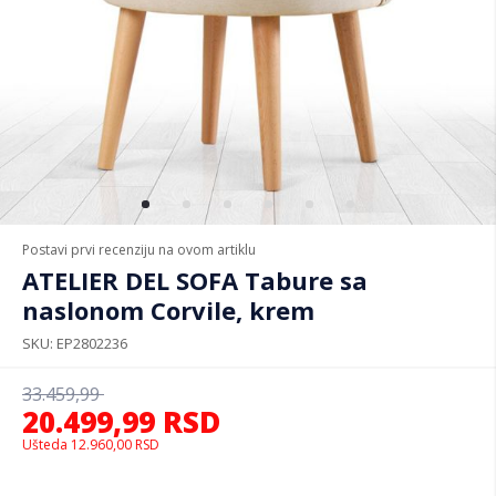
Postavi prvi recenziju na ovom artiklu
ATELIER DEL SOFA Tabure sa
naslonom Corvile, krem
SKU
EP2802236
33.459,99
20.499,99
RSD
Ušteda
12.960,00
RSD