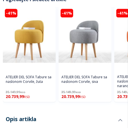
-41%
-41%
-41%
ATELIE
ATELIER DEL SOFA Tabure sa
ATELIER DEL SOFA Tabure sa
naslon
naslonom Corvile, žuta
naslonom Corvile, siva
naran
35.149,99
35.149,99
35.149
RSD
RSD
20.739,99
20.739,99
20.73
RSD
RSD
Opis artikla