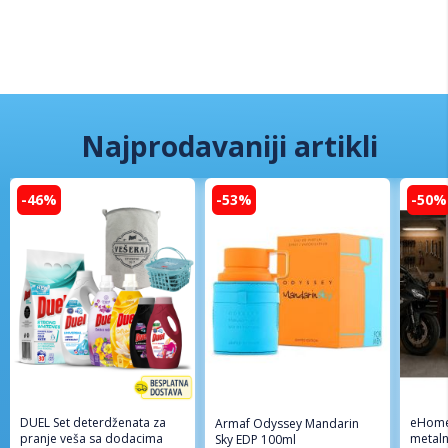
Najprodavaniji artikli
-46%
-53%
-50%
DUEL Set deterdženata za
eHome
Armaf Odyssey Mandarin
pranje veša sa dodacima
metaln
Sky EDP 100ml