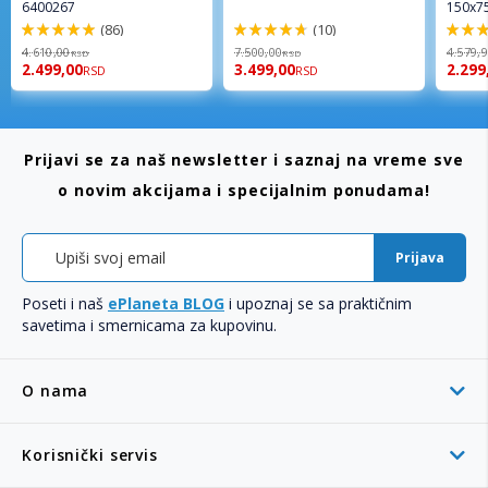
6400267
150x7
(86)
(10)
98%
94%
96%
4.610,00
7.500,00
4.579,
RSD
RSD
2.499,00
3.499,00
2.299
RSD
RSD
Prijavi se za naš newsletter i saznaj na vreme sve
o novim akcijama i specijalnim ponudama!
Prijava
Poseti i naš
ePlaneta BLOG
i upoznaj se sa praktičnim
savetima i smernicama za kupovinu.
O nama
Korisnički servis