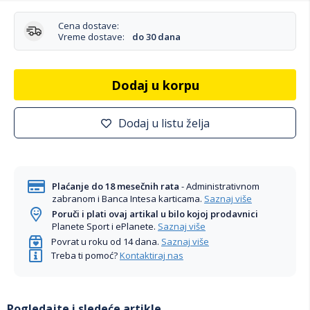
Cena dostave:
Vreme dostave:
do 30 dana
Dodaj u korpu
Dodaj u listu želja
Plaćanje do 18 mesečnih rata
- Administrativnom
zabranom i Banca Intesa karticama.
Saznaj više
Poruči i plati ovaj artikal u bilo kojoj prodavnici
Planete Sport i ePlanete.
Saznaj više
Povrat u roku od 14 dana.
Saznaj više
Treba ti pomoć?
Kontaktiraj nas
Pogledajte i sledeće artikle