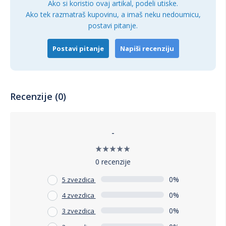
dodatkom svakom domu.
Ako si koristio ovaj artikal, podeli utiske.
Ako tek razmatraš kupovinu, a imaš neku nedoumicu,
postavi pitanje.
Postavi pitanje
Napiši recenziju
Recenzije (0)
-
0 recenzije
0%
5 zvezdica
0%
4 zvezdica
0%
3 zvezdica