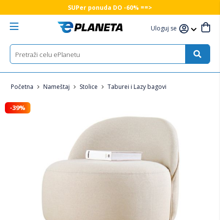
SUPer ponuda DO -60% ==>
Uloguj se
Početna
Nameštaj
Stolice
Taburei i Lazy bagovi
-39%