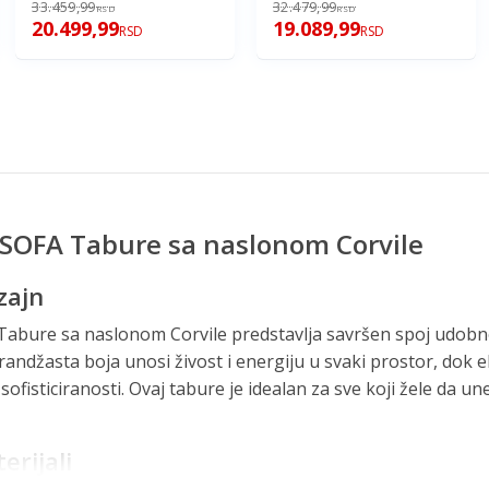
33.459,99
32.479,99
RSD
RSD
20.499,99
19.089,99
RSD
RSD
 SOFA Tabure sa naslonom Corvile
zajn
abure sa naslonom Corvile predstavlja savršen spoj udobn
randžasta boja unosi živost i energiju u svaki prostor, dok e
ofisticiranosti. Ovaj tabure je idealan za sve koji žele da un
erijali