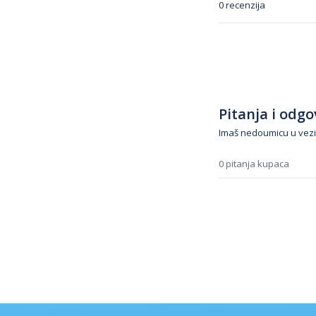
0 recenzija
Pitanja i odgov
Imaš nedoumicu u vezi
0 pitanja kupaca