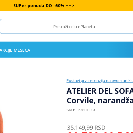
SUPer ponuda DO -60% ==>
Search
AKCIJE MESECA
Postavi prvi recenziju na ovom artikl
ATELIER DEL SOF
Corvile, narandž
SKU
EP2801319
35.149,99
RSD