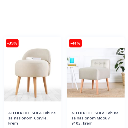
-39%
-41%
ATELIER DEL SOFA Tabure
ATELIER DEL SOFA Tabure
sa naslonom Corvile,
sa naslonom Moouv
krem
9103, krem