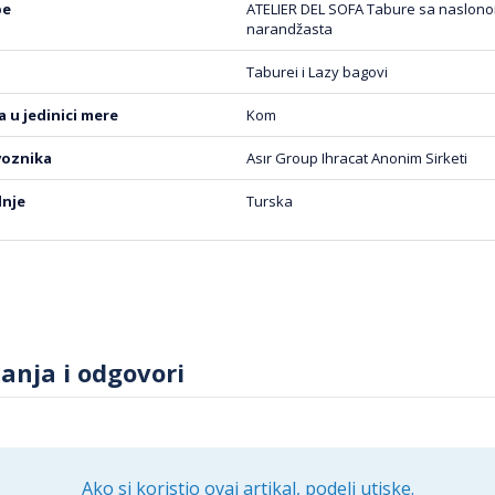
be
ATELIER DEL SOFA Tabure sa naslonom
alnosti. Njegov moderan dizajn i kvalitetni materijali čine g
narandžasta
rijeru. Bilo da ga koristite u dnevnoj sobi, spavaćoj sobi ili
ostati omiljeni deo vašeg prostora.
Taburei i Lazy bagovi
na u jedinici mere
Kom
voznika
Asır Group Ihracat Anonim Sirketi
dnje
Turska
tanja i odgovori
Ako si koristio ovaj artikal, podeli utiske.