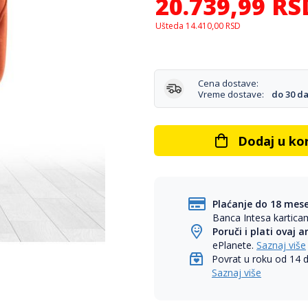
20.739,99
RS
Ušteda
14.410,00
RSD
Cena dostave:
Vreme dostave:
do 30 d
Dodaj u ko
Plaćanje do 18 mes
Banca Intesa kartic
Poruči i plati ovaj a
ePlanete.
Saznaj više
Povrat u roku od 14 
Saznaj više