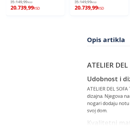
35.149,99
35.149,99
RSD
RSD
20.739,99
20.739,99
RSD
RSD
Opis artikla
ATELIER DEL
Udobnost i di
ATELIER DEL SOFA T
dizajna. Njegova na
nogari dodaju notu s
svoj dom.
Kvalitetni mat