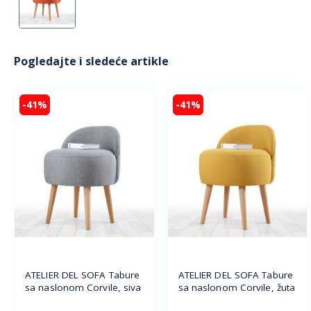
Pogledajte i sledeće artikle
-41%
-41%
ATELIER DEL SOFA Tabure
ATELIER DEL SOFA Tabure
sa naslonom Corvile, siva
sa naslonom Corvile, žuta