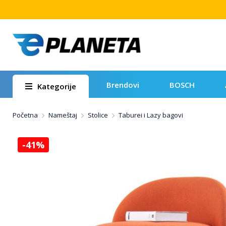
Brendovi
BOSCH
Kategorije
Početna
Nameštaj
Stolice
Taburei i Lazy bagovi
-41%