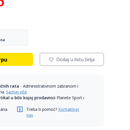
D
ana
rpu
Dodaj u listu želja
ečnih rata
- Administrativnom zabranom i
ama.
Saznaj više
rtikal u bilo kojoj prodavnici
Planete Sport i
dana.
Treba ti pomoć?
Kontaktiraj
nas