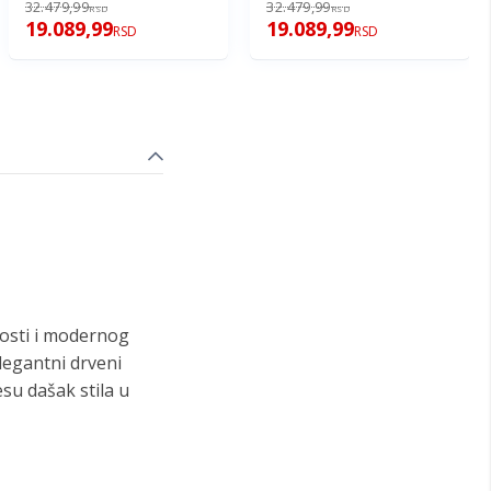
32.479,99
32.479,99
RSD
RSD
19.089,99
19.089,99
RSD
RSD
osti i modernog
legantni drveni
esu dašak stila u