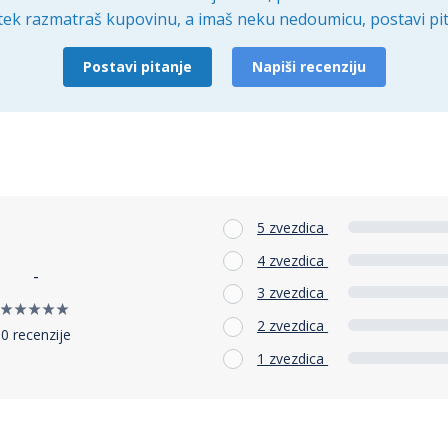
tek razmatraš kupovinu, a imaš neku nedoumicu, postavi pit
Postavi pitanje
Napiši recenziju
5 zvezdica
4 zvezdica
-
3 zvezdica
2 zvezdica
0 recenzije
1 zvezdica