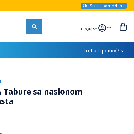
Status porudžbine
Uloguj se
Treba ti pomoć?
u
A Tabure sa naslonom
asta