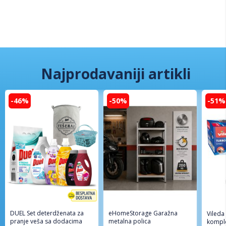
Najprodavaniji artikli
-46%
-50%
-51%
DUEL Set deterdženata za
eHomeStorage Garažna
Vileda
pranje veša sa dodacima
metalna polica
komple