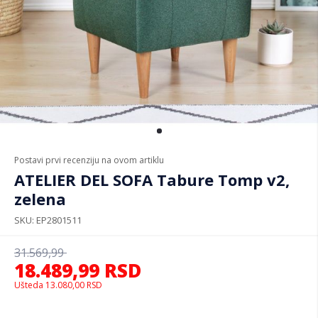
Postavi prvi recenziju na ovom artiklu
ATELIER DEL SOFA Tabure Tomp v2,
zelena
SKU
EP2801511
31.569,99
18.489,99
RSD
Ušteda
13.080,00
RSD