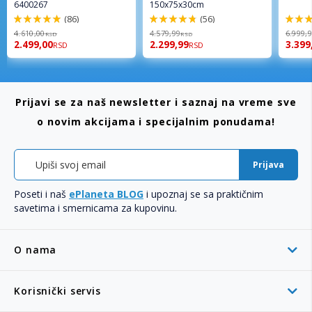
6400267
150x75x30cm
(86)
(56)
98%
96%
92%
4.610,00
4.579,99
6.999,
RSD
RSD
2.499,00
2.299,99
3.399
RSD
RSD
Prijavi se za naš newsletter i saznaj na vreme sve
o novim akcijama i specijalnim ponudama!
Prijava
Poseti i naš
ePlaneta BLOG
i upoznaj se sa praktičnim
savetima i smernicama za kupovinu.
O nama
Korisnički servis