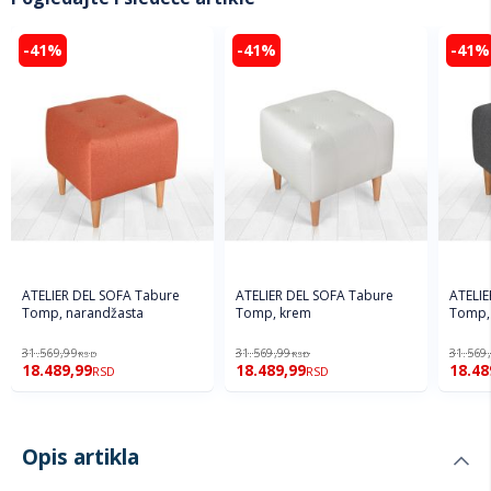
-41%
-41%
-41%
ATELIER DEL SOFA Tabure
ATELIER DEL SOFA Tabure
ATELIE
Tomp, narandžasta
Tomp, krem
Tomp, 
31.569,99
31.569,99
31.569
RSD
RSD
18.489,99
18.489,99
18.48
RSD
RSD
Opis artikla