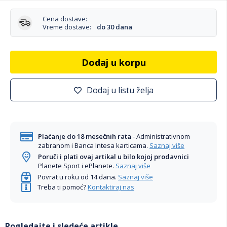
Cena dostave:
Vreme dostave:
do 30 dana
Dodaj u korpu
Dodaj u listu želja
Plaćanje do 18 mesečnih rata
- Administrativnom
zabranom i Banca Intesa karticama.
Saznaj više
Poruči i plati ovaj artikal u bilo kojoj prodavnici
Planete Sport i ePlanete.
Saznaj više
Povrat u roku od 14 dana.
Saznaj više
Treba ti pomoć?
Kontaktiraj nas
Pogledajte i sledeće artikle