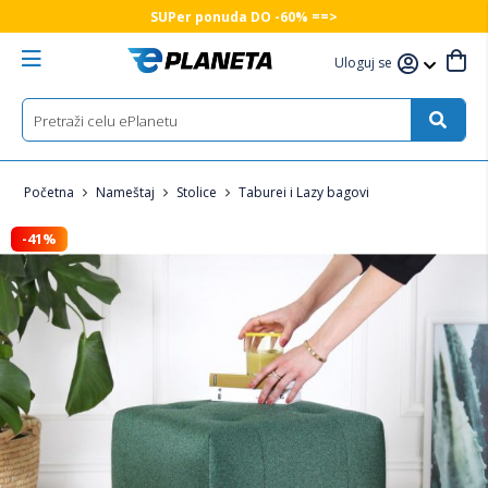
SUPer ponuda DO -60% ==>
Uloguj se
Početna
Nameštaj
Stolice
Taburei i Lazy bagovi
-41%