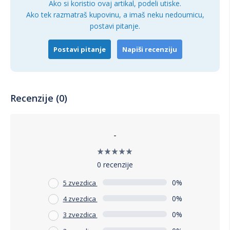
Ako si koristio ovaj artikal, podeli utiske.
komad nameštaja koji će vam pružiti dugogodišnje
Ako tek razmatraš kupovinu, a imaš neku nedoumicu,
zadovoljstvo i stil.
postavi pitanje.
Postavi pitanje
Napiši recenziju
Recenzije (0)
-
0 recenzije
0%
5 zvezdica
0%
4 zvezdica
0%
3 zvezdica