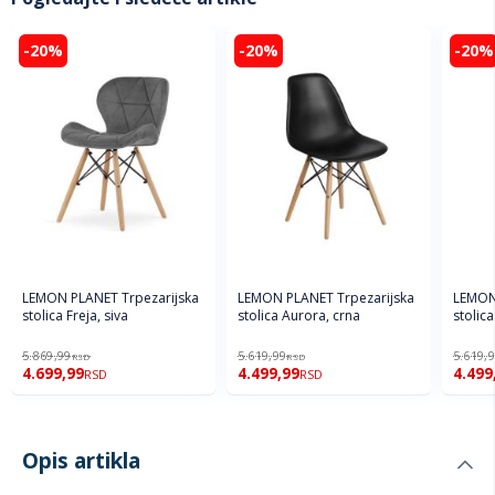
-20%
-20%
-20%
LEMON PLANET Trpezarijska
LEMON PLANET Trpezarijska
LEMON 
stolica Freja, siva
stolica Aurora, crna
stolic
5.869,99
5.619,99
5.619,
RSD
RSD
4.699,99
4.499,99
4.499
RSD
RSD
Opis artikla