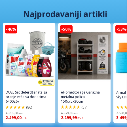
Najprodavaniji artikli
-46%
-50%
-53%
DUEL Set deterdženata za
eHomeStorage Garažna
Armaf
pranje veša sa dodacima
metalna polica
Sky ED
6400267
150x75x30cm
(86)
(57)
98%
96%
94%
4.610,00
4.579,99
7.500,
RSD
RSD
2.499,00
2.299,99
3.499
RSD
RSD