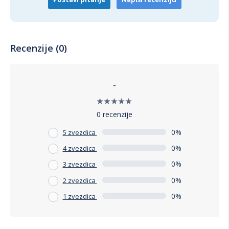
svakom domu. Investirajte u kvalitet i eleganciju sa FREJA
stolicom i uživajte u svakom trenutku provedenom za
trpezarijskim stolom.
Recenzije (0)
-
0 recenzije
0%
5 zvezdica
0%
4 zvezdica
0%
3 zvezdica
0%
2 zvezdica
0%
1 zvezdica