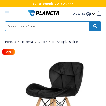
SUPer ponuda DO -60% ==>
Uloguj se
Početna
Nameštaj
Stolice
Trpezarijske stolice
-20%