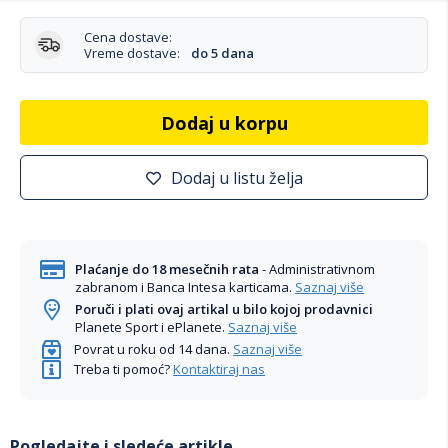
Cena dostave:
Vreme dostave:
do 5 dana
Dodaj u korpu
Dodaj u listu želja
Plaćanje do 18 mesečnih rata
- Administrativnom
zabranom i Banca Intesa karticama.
Saznaj više
Poruči i plati ovaj artikal u bilo kojoj prodavnici
Planete Sport i ePlanete.
Saznaj više
Povrat u roku od 14 dana.
Saznaj više
Treba ti pomoć?
Kontaktiraj nas
Pogledajte i sledeće artikle