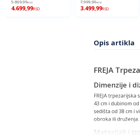
5.869,99
7.999,99
RSD
RSD
4.699,99
3.499,99
RSD
RSD
Opis artikla
FREJA Trpeza
Dimenzije i di
FREJA trpezarijska s
43 cm i dubinom od 4
sedišta od 38 cm i 
obroka ili druženja.
Materijali i iz