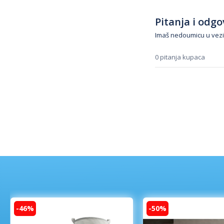
Pitanja i odgov
Imaš nedoumicu u vezi
0 pitanja kupaca
-46%
-50%