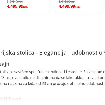
5.619,99
5.619,99
RSD
RSD
4.499,99
4.499,99
RSD
RSD
rijska stolica - Elegancija i udobnost
zajn
tolica je savršen spoj funkcionalnosti i estetike. Sa visinom
3 cm, ova stolica je dizajnirana da se lako uklopi u svaki p
visina naslona za leđa od 33 cm pružaju optimalnu udobnost
držljivost