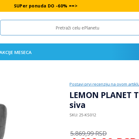
SUPer ponuda DO -60% ==>
Search
AKCIJE MESECA
Postavi prvi recenziju na ovom artikl
LEMON PLANET Trp
siva
SKU
25-KS012
5.869,99
RSD