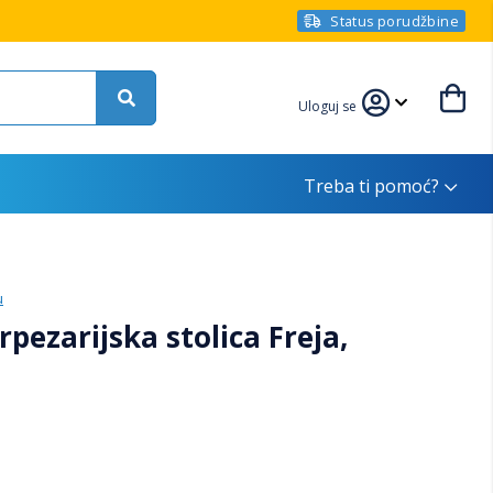
Status porudžbine
Uloguj se
Treba ti pomoć?
u
ezarijska stolica Freja,