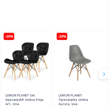
-20%
-20%
LEMON PLANET Set
LEMON PLANET
trpezarijskih stolica Freja
Trpezarijska stolica
4/1, crna
Aurora, siva