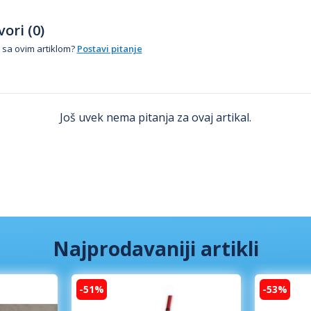
ori (0)
 sa ovim artiklom?
Postavi pitanje
Još uvek nema pitanja za ovaj artikal.
Najprodavaniji artikli
-51%
-53%