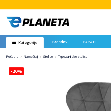
Brendovi
BOSCH
Kategorije
Početna
Nameštaj
Stolice
Trpezarijske stolice
-20%