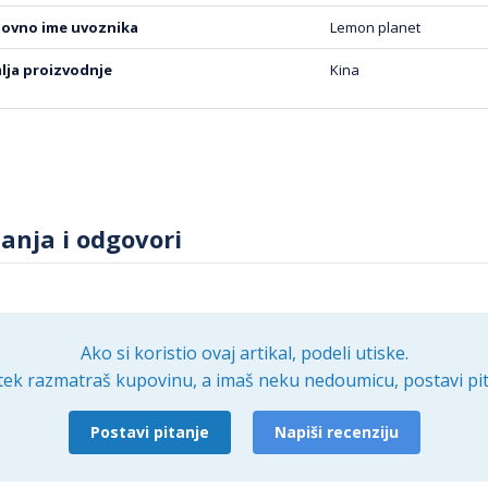
 dimenzije i materijali čine je idealnom za različite prostore,
tskoj privlačnosti svakog enterijera. Investirajte u kvalitet i
slovno ime uvoznika
Lemon planet
cima sa stilom.
mlja proizvodnje
Kina
tanja i odgovori
Ako si koristio ovaj artikal, podeli utiske.
tek razmatraš kupovinu, a imaš neku nedoumicu, postavi pit
Postavi pitanje
Napiši recenziju