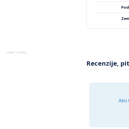
izdržljivosti. Njene
dizajn doprinosi este
po
svakodnevnim trenu
ze
Recenzije, pi
Ako 