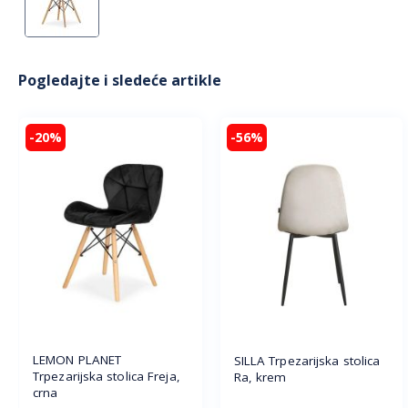
Pogledajte i sledeće artikle
-20%
-56%
LEMON PLANET
SILLA Trpezarijska stolica
Trpezarijska stolica Freja,
Ra, krem
crna