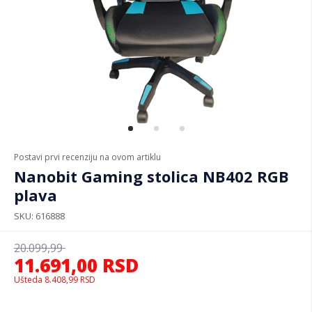
Postavi prvi recenziju na ovom artiklu
Nanobit Gaming stolica NB402 RGB
plava
SKU
616888
20.099,99
11.691,00
RSD
Ušteda
8.408,99
RSD