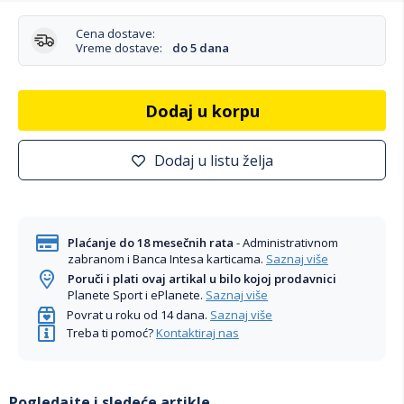
Cena dostave:
Vreme dostave:
do 5 dana
Dodaj u korpu
Dodaj u listu želja
Plaćanje do 18 mesečnih rata
- Administrativnom
zabranom i Banca Intesa karticama.
Saznaj više
Poruči i plati ovaj artikal u bilo kojoj prodavnici
Planete Sport i ePlanete.
Saznaj više
Povrat u roku od 14 dana.
Saznaj više
Treba ti pomoć?
Kontaktiraj nas
Pogledajte i sledeće artikle