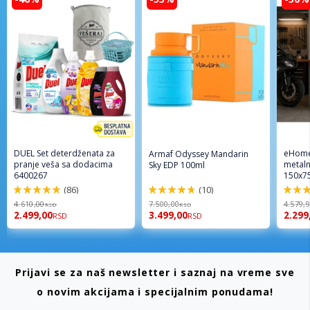
DUEL Set deterdženata za
eHome
Armaf Odyssey Mandarin
pranje veša sa dodacima
metaln
Sky EDP 100ml
6400267
150x7
(86)
(10)
98%
94%
96%
4.610,00
7.500,00
4.579,
RSD
RSD
2.499,00
3.499,00
2.299
RSD
RSD
Prijavi se za naš newsletter i saznaj na vreme sve
o novim akcijama i specijalnim ponudama!