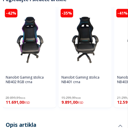
-42%
-35%
-41%
Nanobit Gaming stolica
Nanobit Gaming stolica
Nanobi
NB402 RGB crna
NB401 crna
NB403
20.099,99
15.299,99
21.299
RSD
RSD
11.691,00
9.891,00
12.59
RSD
RSD
Opis artikla