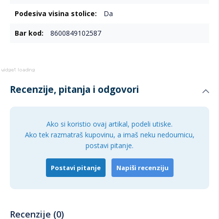
sedenje Stolica je napravljena tako da podrži tvoje telo i
Da
pruži udobnost čak i tokom višesatnog igranja, uz atraktivan
vizuelni efekat koji upotpunjuje ceo gejmerski ambijent.
8600849102587
Nanobit NB402 RGB – jer pravi gejmeri zaslužuju više od
obične stolice. Udobnost, stil i svetlosni efeketi u jednom.
Recenzije, pitanja i odgovori
Ako si koristio ovaj artikal, podeli utiske.
Ako tek razmatraš kupovinu, a imaš neku nedoumicu,
postavi pitanje.
Postavi pitanje
Napiši recenziju
Recenzije (0)