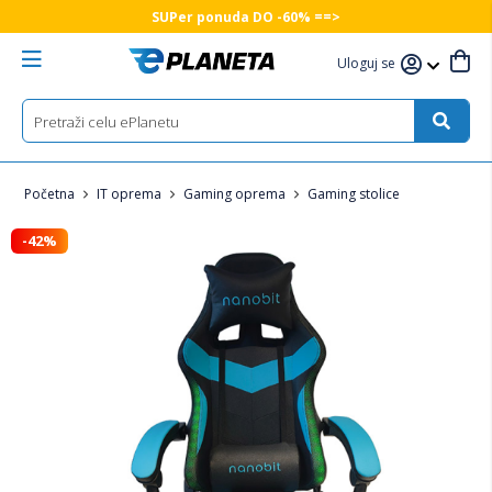
SUPer ponuda DO -60% ==>
Uloguj se
Početna
IT oprema
Gaming oprema
Gaming stolice
-42%