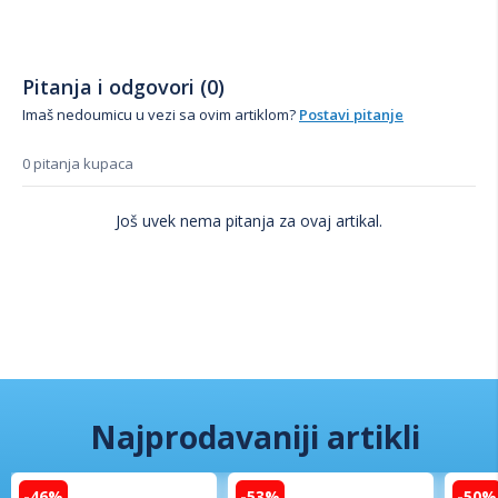
Pitanja i odgovori (0)
Imaš nedoumicu u vezi sa ovim artiklom?
Postavi pitanje
0 pitanja kupaca
Još uvek nema pitanja za ovaj artikal.
Najprodavaniji artikli
-46%
-53%
-50%