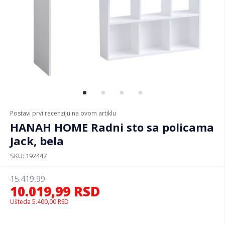
Postavi prvi recenziju na ovom artiklu
HANAH HOME Radni sto sa policama
Jack, bela
SKU
192447
15.419,99
10.019,99
RSD
Ušteda
5.400,00
RSD