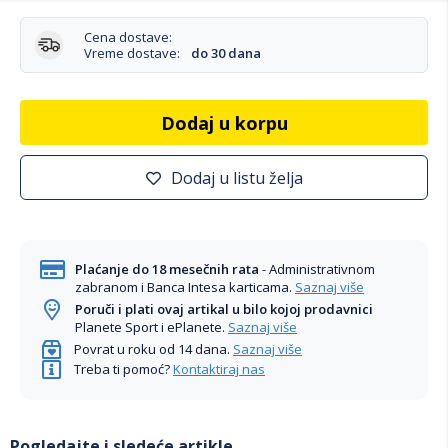
Cena dostave:
Vreme dostave:
do 30 dana
Dodaj u korpu
Dodaj u listu želja
Plaćanje do 18 mesečnih rata
- Administrativnom
zabranom i Banca Intesa karticama.
Saznaj više
Poruči i plati ovaj artikal u bilo kojoj prodavnici
Planete Sport i ePlanete.
Saznaj više
Povrat u roku od 14 dana.
Saznaj više
Treba ti pomoć?
Kontaktiraj nas
Pogledajte i sledeće artikle