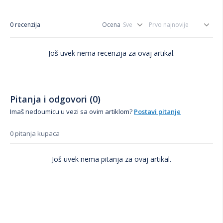
0 recenzija
Ocena
Još uvek nema recenzija za ovaj artikal.
Pitanja i odgovori (0)
Imaš nedoumicu u vezi sa ovim artiklom?
Postavi pitanje
0 pitanja kupaca
Još uvek nema pitanja za ovaj artikal.