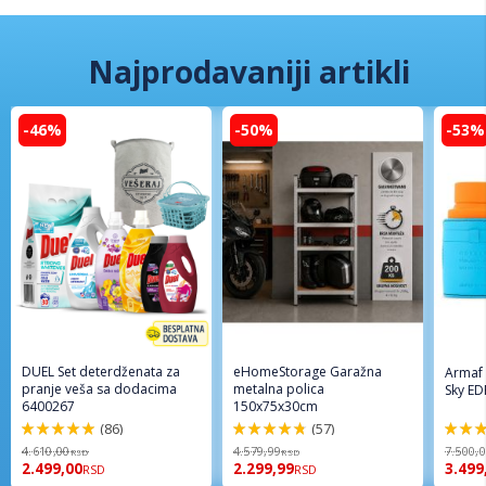
Najprodavaniji artikli
-46%
-50%
-53%
DUEL Set deterdženata za
eHomeStorage Garažna
Armaf
pranje veša sa dodacima
metalna polica
Sky ED
6400267
150x75x30cm
(86)
(57)
98%
96%
94%
4.610,00
4.579,99
7.500,
RSD
RSD
2.499,00
2.299,99
3.499
RSD
RSD