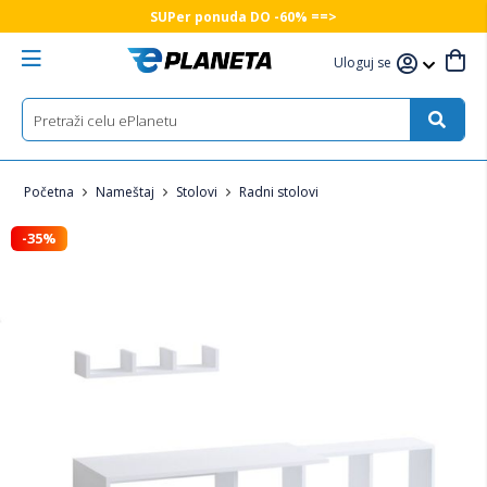
SUPer ponuda DO -60% ==>
Uloguj se
Početna
Nameštaj
Stolovi
Radni stolovi
-35%