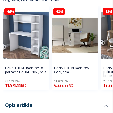
-46%
-43%
-48%
HANAH
HANAH HOME Radni sto sa
HANAH HOME Radni sto
polica
policama HA104 - 2063, bela
Cool, bela
braon
22.109,99
11.059,99
23.739
RSD
RSD
11.879,99
6.339,99
12.32
RSD
RSD
Opis artikla