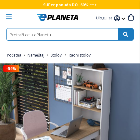
SUPer ponuda DO -60% ==>
Uloguj se
Početna
Nameštaj
Stolovi
Radni stolovi
-54%