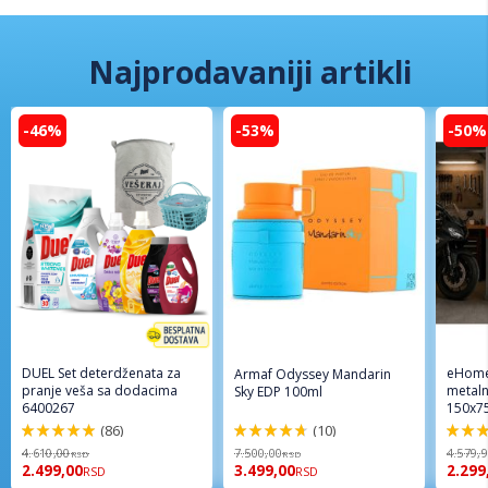
Najprodavaniji artikli
-46%
-53%
-50%
DUEL Set deterdženata za
eHome
Armaf Odyssey Mandarin
pranje veša sa dodacima
metaln
Sky EDP 100ml
6400267
150x7
(86)
(10)
98%
94%
96%
4.610,00
7.500,00
4.579,
RSD
RSD
2.499,00
3.499,00
2.299
RSD
RSD