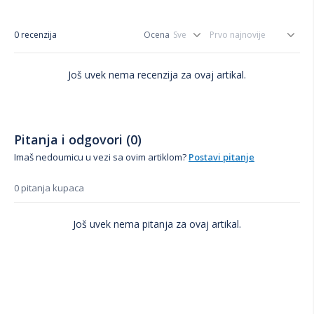
0 recenzija
Ocena
Još uvek nema recenzija za ovaj artikal.
Pitanja i odgovori (0)
Imaš nedoumicu u vezi sa ovim artiklom?
Postavi pitanje
0 pitanja kupaca
Još uvek nema pitanja za ovaj artikal.