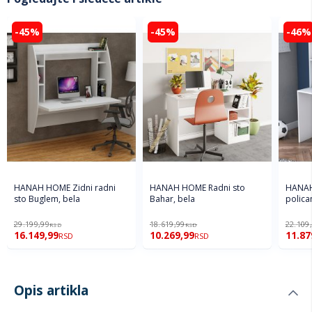
-45%
-45%
-46%
HANAH HOME Zidni radni
HANAH HOME Radni sto
HANAH
sto Buglem, bela
Bahar, bela
polica
29.199,99
18.619,99
22.109
RSD
RSD
16.149,99
10.269,99
11.87
RSD
RSD
Opis artikla