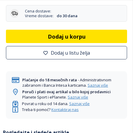
Cena dostave:
Vreme dostave:
do 30 dana
Dodaj u korpu
Dodaj u listu želja
Plaćanje do 18 mesečnih rata
- Administrativnom
zabranom i Banca Intesa karticama.
Saznaj više
Poruči i plati ovaj artikal u bilo kojoj prodavnici
Planete Sport i ePlanete.
Saznaj više
Povrat u roku od 14 dana.
Saznaj više
Treba ti pomoć?
Kontaktiraj nas
Pogledajte i sledeće artikle