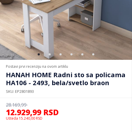
Postavi prvi recenziju na ovom artiklu
HANAH HOME Radni sto sa policama
HA106 - 2493, bela/svetlo braon
SKU
EP2801893
28.169,99
12.929,99
RSD
Ušteda
15.240,00
RSD