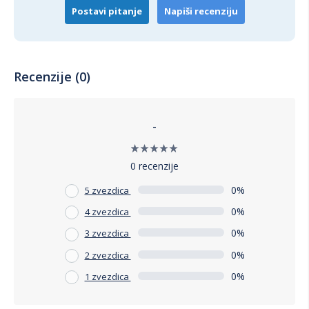
iskustva.
Postavi pitanje
Napiši recenziju
Zaključak
HANAH HOME Radni sto sa policama HA106 - 2493
predstavlja savršen spoj funkcionalnosti i modernog dizajna.
Recenzije (0)
Njegova izdržljivost, praktičnost i estetska privlačnost čine
ga idealnim izborom za svaki radni prostor. Investirajte u
kvalitet i organizaciju uz ovaj izvanredan komad nameštaja.
-
0 recenzije
0%
5 zvezdica
0%
4 zvezdica
0%
3 zvezdica
0%
2 zvezdica
0%
1 zvezdica