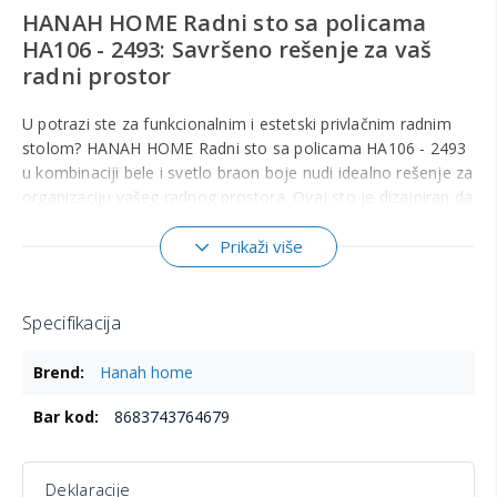
HANAH HOME Radni sto sa policama
HA106 - 2493: Savršeno rešenje za vaš
radni prostor
U potrazi ste za funkcionalnim i estetski privlačnim radnim
stolom? HANAH HOME Radni sto sa policama HA106 - 2493
u kombinaciji bele i svetlo braon boje nudi idealno rešenje za
organizaciju vašeg radnog prostora. Ovaj sto je dizajniran da
zadovolji sve vaše potrebe, bilo da radite od kuće ili u
kancelariji.
Prikaži više
Materijal i izdržljivost
Izrađen od 100% oplemenjene iverice E1 kvaliteta sa
Specifikacija
melaminskim premazom, ovaj radni sto garantuje
Više
dugotrajnost i otpornost na habanje. Debljina ploče od 18
Hanah home
informacija
mm osigurava stabilnost i čvrstinu, pružajući vam pouzdanu
8683743764679
površinu za rad.
Dimenzije i prostor
Deklaracije
Dimenzije stola su pažljivo osmišljene kako bi se uklopile u