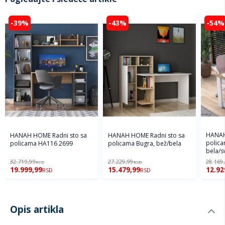
-39%
-43%
-54%
HANAH
HANAH HOME Radni sto sa
HANAH HOME Radni sto sa
polica
policama HA116 2699
policama Bugra, bež/bela
bela/s
32.719,99
27.229,99
28.169
RSD
RSD
19.999,99
15.479,99
12.92
RSD
RSD
Opis artikla