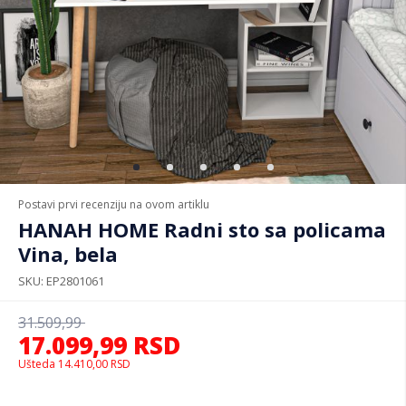
Postavi prvi recenziju na ovom artiklu
HANAH HOME Radni sto sa policama
Vina, bela
SKU
EP2801061
31.509,99
17.099,99
RSD
Ušteda
14.410,00
RSD