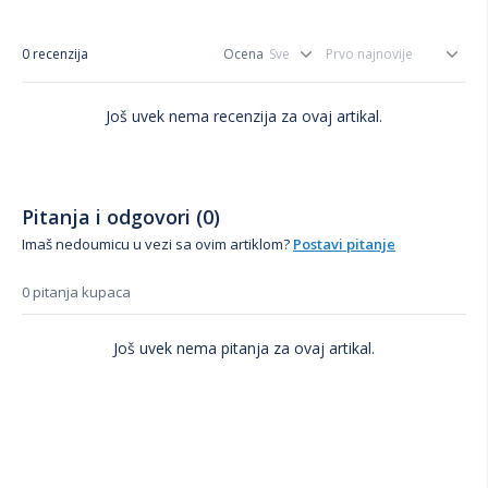
0 recenzija
Ocena
Još uvek nema recenzija za ovaj artikal.
Pitanja i odgovori (0)
Imaš nedoumicu u vezi sa ovim artiklom?
Postavi pitanje
0 pitanja kupaca
Još uvek nema pitanja za ovaj artikal.