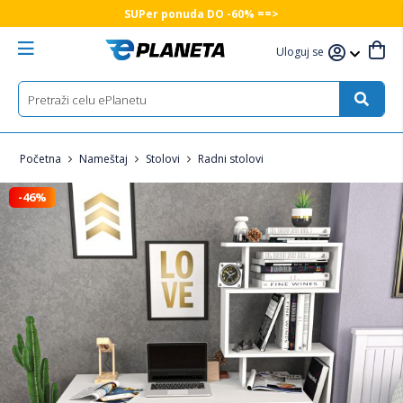
SUPer ponuda DO -60% ==>
Uloguj se
Početna
Nameštaj
Stolovi
Radni stolovi
-46%