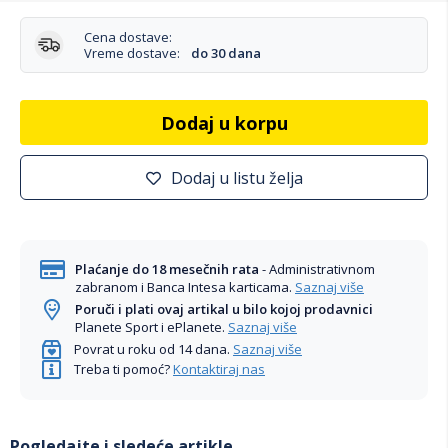
Cena dostave:
Vreme dostave:
do 30 dana
Dodaj u korpu
Dodaj u listu želja
Plaćanje do 18 mesečnih rata
- Administrativnom
zabranom i Banca Intesa karticama.
Saznaj više
Poruči i plati ovaj artikal u bilo kojoj prodavnici
Planete Sport i ePlanete.
Saznaj više
Povrat u roku od 14 dana.
Saznaj više
Treba ti pomoć?
Kontaktiraj nas
Pogledajte i sledeće artikle