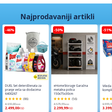
Najprodavaniji artikli
-46%
-50%
-51%
DUEL Set deterdženata za
eHomeStorage Garažna
Vileda
pranje veša sa dodacima
metalna polica
komple
6400267
150x75x30cm
(86)
(56)
98%
96%
92%
4.610,00
4.579,99
6.999,
RSD
RSD
2.499,00
2.299,99
3.399
RSD
RSD