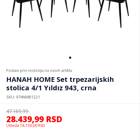
Postavi prvi recenziju na ovom artiklu
HANAH HOME Set trpezarijskih
stolica 4/1 Yıldız 943, crna
SKU
974NMB1221
47.169,99
28.439,99
RSD
Ušteda
18.730,00
RSD