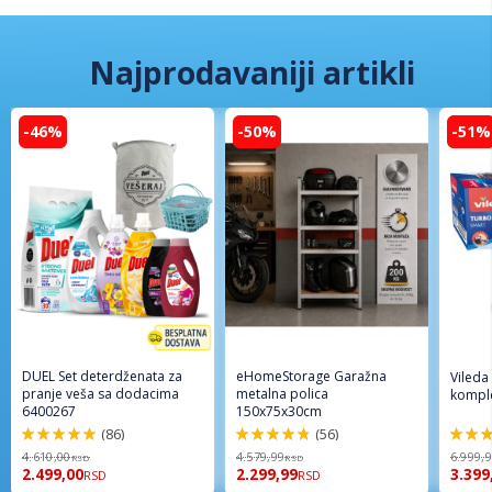
Najprodavaniji artikli
-46%
-50%
-51%
DUEL Set deterdženata za
eHomeStorage Garažna
Vileda
pranje veša sa dodacima
metalna polica
komple
6400267
150x75x30cm
(86)
(56)
98%
96%
92%
4.610,00
4.579,99
6.999,
RSD
RSD
2.499,00
2.299,99
3.399
RSD
RSD