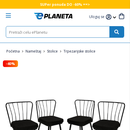
SUPer ponuda DO -60% ==>
Uloguj se
Početna
Nameštaj
Stolice
Trpezarijske stolice
-40%