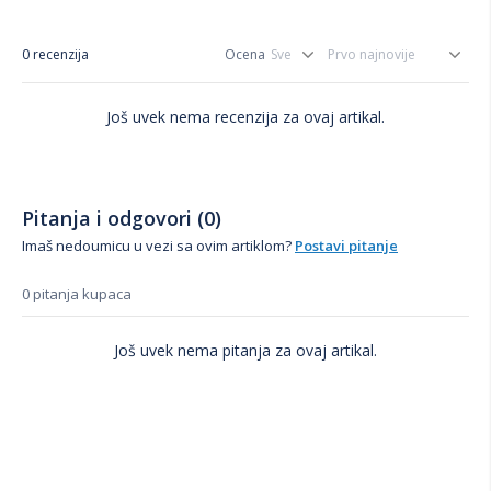
0 recenzija
Ocena
Još uvek nema recenzija za ovaj artikal.
Pitanja i odgovori (0)
Imaš nedoumicu u vezi sa ovim artiklom?
Postavi pitanje
0 pitanja kupaca
Još uvek nema pitanja za ovaj artikal.