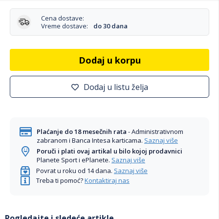
Cena dostave:
Vreme dostave:
do 30 dana
Dodaj u korpu
Dodaj u listu želja
Plaćanje do 18 mesečnih rata
- Administrativnom
zabranom i Banca Intesa karticama.
Saznaj više
Poruči i plati ovaj artikal u bilo kojoj prodavnici
Planete Sport i ePlanete.
Saznaj više
Povrat u roku od 14 dana.
Saznaj više
Treba ti pomoć?
Kontaktiraj nas
Pogledajte i sledeće artikle