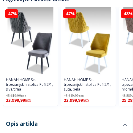
-47%
-47%
-48%
HANAH HOME Set
HANAH HOME Set
HANAH
trpezarijskih stolica Pufi 2/1,
trpezarijskih stolica Pufi 2/1,
trpezar
siva/crna
žuta, bela
hrom/
45.619,99
45.619,99
48.889
RSD
RSD
23.999,99
23.999,99
25.28
RSD
RSD
Opis artikla