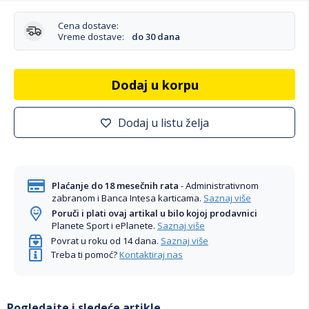
Cena dostave:
Vreme dostave:
do 30 dana
Dodaj u korpu
Dodaj u listu želja
Plaćanje do 18 mesečnih rata
- Administrativnom
zabranom i Banca Intesa karticama.
Saznaj više
Poruči i plati ovaj artikal u bilo kojoj prodavnici
Planete Sport i ePlanete.
Saznaj više
Povrat u roku od 14 dana.
Saznaj više
Treba ti pomoć?
Kontaktiraj nas
Pogledajte i sledeće artikle