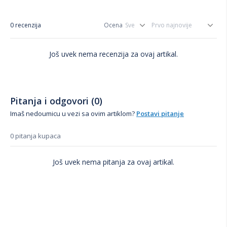
0 recenzija
Ocena
Još uvek nema recenzija za ovaj artikal.
Pitanja i odgovori (0)
Imaš nedoumicu u vezi sa ovim artiklom?
Postavi pitanje
0 pitanja kupaca
Još uvek nema pitanja za ovaj artikal.