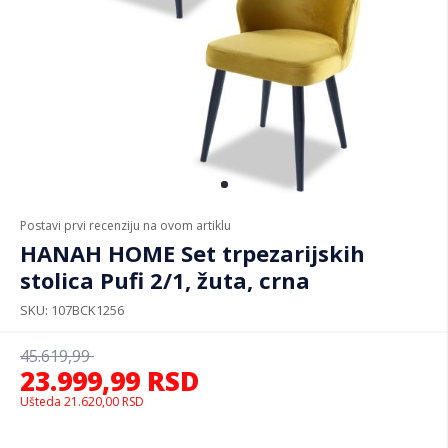
Postavi prvi recenziju na ovom artiklu
HANAH HOME Set trpezarijskih
stolica Pufi 2/1, žuta, crna
SKU
107BCK1256
45.619,99
23.999,99
RSD
Ušteda
21.620,00
RSD