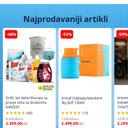
Najprodavaniji artikli
-46%
-53%
-50%
DUEL Set deterdženata za
eHome
Armaf Odyssey Mandarin
pranje veša sa dodacima
metaln
Sky EDP 100ml
6400267
150x7
(86)
(10)
98%
94%
96%
4.610,00
7.500,00
4.579,
RSD
RSD
2.499,00
3.499,00
2.299
RSD
RSD