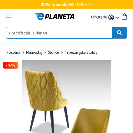
SUPer ponuda DO -60% ==>
Uloguj se
Početna
Nameštaj
Stolice
Trpezarijske stolice
-47%