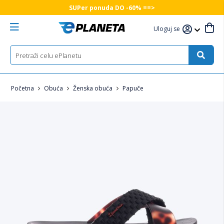
SUPer ponuda DO -60% ==>
Uloguj se
Početna
Obuća
Ženska obuća
Papuče