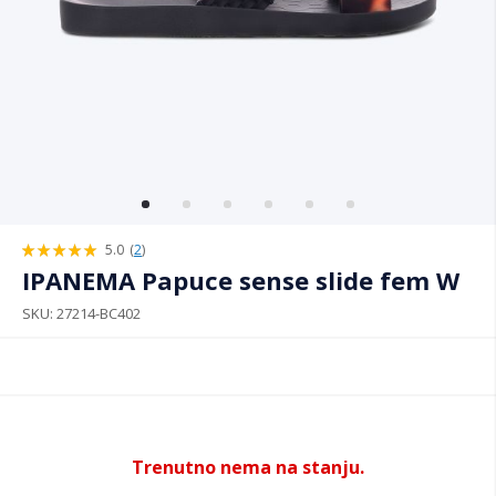
5.0
(
2
)
100%
IPANEMA Papuce sense slide fem W
SKU
27214-BC402
Trenutno nema na stanju.