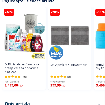
Pogledajte i sledeće artikle
-46%
-78%
-53%
DUEL Set deterdženata za
Armaf
Set 2 peškira 50x100 cm sivi
pranje veša sa dodacima
Sky ED
6400267
(86)
(8)
98%
96%
94%
4.610,00
1.799,99
7.500,
RSD
RSD
2.499,00
399,99
3.499
RSD
RSD
Opis artikla