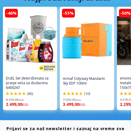
-46%
-53%
-50%
DUEL Set deterdženata za
eHome
Armaf Odyssey Mandarin
pranje veša sa dodacima
metaln
Sky EDP 100ml
6400267
150x7
(86)
(10)
98%
94%
96%
4.610,00
7.500,00
4.579,
RSD
RSD
2.499,00
3.499,00
2.299
RSD
RSD
Prijavi se za naš newsletter i saznaj na vreme sve