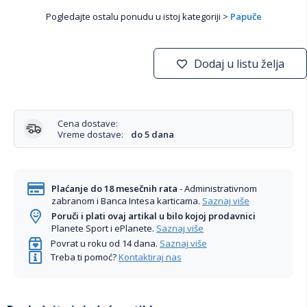
Pogledajte ostalu ponudu u istoj kategoriji >
Papuče
Dodaj u listu želja
Cena dostave:
Vreme dostave:
do 5 dana
Plaćanje do 18 mesečnih rata
- Administrativnom
zabranom i Banca Intesa karticama.
Saznaj više
Poruči i plati ovaj artikal u bilo kojoj prodavnici
Planete Sport i ePlanete.
Saznaj više
Povrat u roku od 14 dana.
Saznaj više
Treba ti pomoć?
Kontaktiraj nas