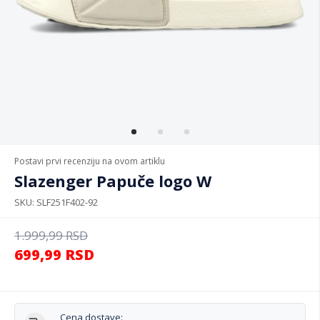
Postavi prvi recenziju na ovom artiklu
Slazenger Papuče logo W
SKU
SLF251F402-92
1.999,99
RSD
699,99
RSD
Cena dostave: