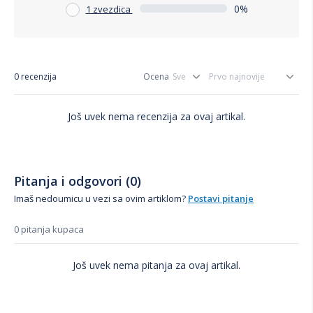
0%
1 zvezdica
0 recenzija
Ocena
Još uvek nema recenzija za ovaj artikal.
Pitanja i odgovori (0)
Imaš nedoumicu u vezi sa ovim artiklom?
Postavi pitanje
0 pitanja kupaca
Još uvek nema pitanja za ovaj artikal.