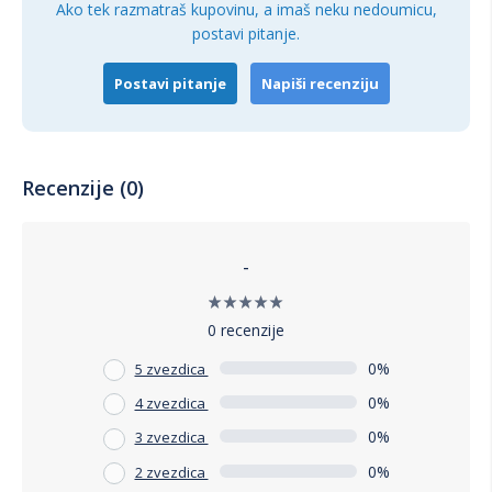
Ako tek razmatraš kupovinu, a imaš neku nedoumicu,
postavi pitanje.
Postavi pitanje
Napiši recenziju
Recenzije (0)
-
0 recenzije
0%
5 zvezdica
0%
4 zvezdica
0%
3 zvezdica
0%
2 zvezdica