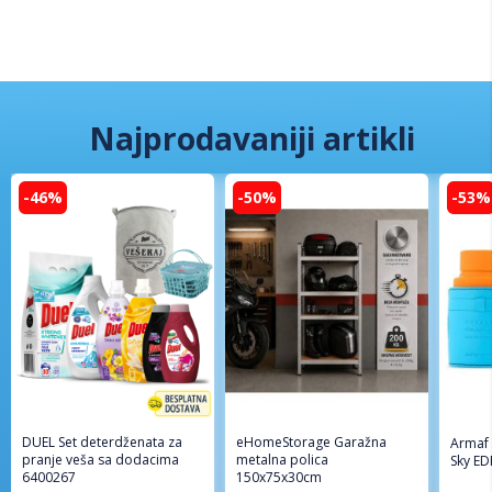
Najprodavaniji artikli
-46%
-50%
-53%
DUEL Set deterdženata za
eHomeStorage Garažna
Armaf
pranje veša sa dodacima
metalna polica
Sky ED
6400267
150x75x30cm