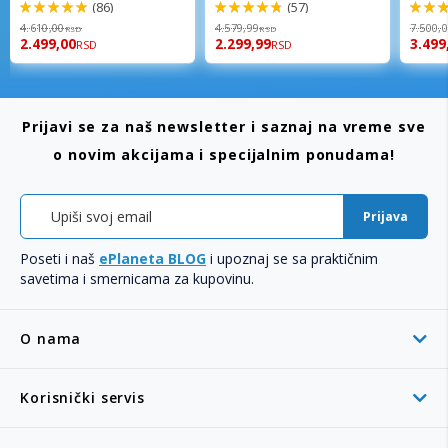
(86)
(57)
98%
96%
94%
4.610,00
4.579,99
7.500,
RSD
RSD
2.499,00
2.299,99
3.499
RSD
RSD
Prijavi se za naš newsletter i saznaj na vreme sve
o novim akcijama i specijalnim ponudama!
Prijava
Poseti i naš
ePlaneta BLOG
i upoznaj se sa praktičnim
savetima i smernicama za kupovinu.
O nama
Korisnički servis