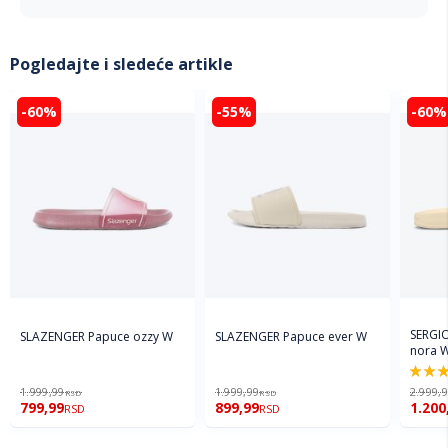
Pogledajte i sledeće artikle
-60%
-55%
-60%
SERGI
SLAZENGER Papuce ozzy W
SLAZENGER Papuce ever W
nora 
90%
1.999,99
1.999,99
2.999,
RSD
RSD
799,99
899,99
1.200
RSD
RSD