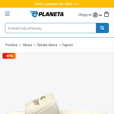
SUPer ponuda DO -60% ==>
Uloguj se
Početna
Obuća
Ženska obuća
Papuče
-65%