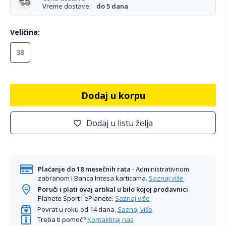
Vreme dostave:
do 5 dana
Veličina
38
Dodaj u korpu
Dodaj u listu želja
Plaćanje do 18 mesečnih rata
- Administrativnom
zabranom i Banca Intesa karticama.
Saznaj više
Poruči i plati ovaj artikal u bilo kojoj prodavnici
Planete Sport i ePlanete.
Saznaj više
Povrat u roku od 14 dana.
Saznaj više
Treba ti pomoć?
Kontaktiraj nas