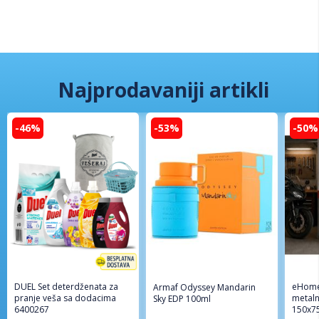
Najprodavaniji artikli
-46%
-53%
-50%
DUEL Set deterdženata za
eHome
Armaf Odyssey Mandarin
pranje veša sa dodacima
metaln
Sky EDP 100ml
6400267
150x7