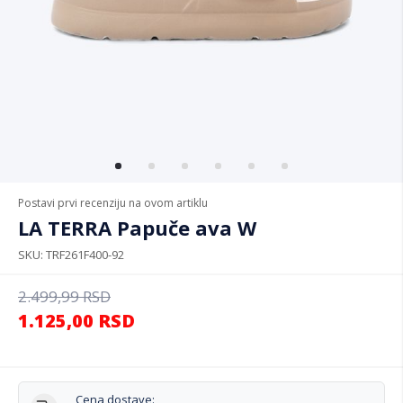
Postavi prvi recenziju na ovom artiklu
LA TERRA Papuče ava W
SKU
TRF261F400-92
2.499,99
RSD
1.125,00
RSD
Cena dostave: