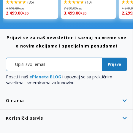
(86)
(10)
98%
94%
96%
4.610,00
7.500,00
4.579,
RSD
RSD
2.499,00
3.499,00
2.299
RSD
RSD
Prijavi se za naš newsletter i saznaj na vreme sve
o novim akcijama i specijalnim ponudama!
Prijava
Poseti i naš
ePlaneta BLOG
i upoznaj se sa praktičnim
savetima i smernicama za kupovinu.
O nama
Korisnički servis