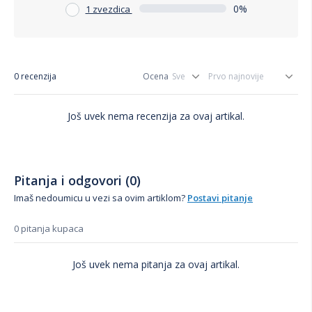
0%
1 zvezdica
0 recenzija
Ocena
Još uvek nema recenzija za ovaj artikal.
Pitanja i odgovori (0)
Imaš nedoumicu u vezi sa ovim artiklom?
Postavi pitanje
0 pitanja kupaca
Još uvek nema pitanja za ovaj artikal.