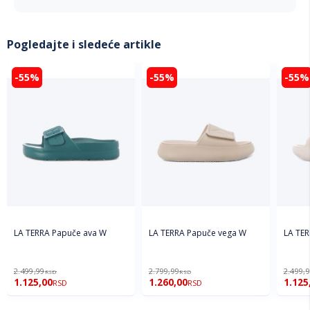
Pogledajte i sledeće artikle
-55%
-55%
-55%
LA TERRA Papuče ava W
LA TERRA Papuče vega W
LA TER
2.499,99
2.799,99
2.499,
RSD
RSD
1.125,00
1.260,00
1.125
RSD
RSD