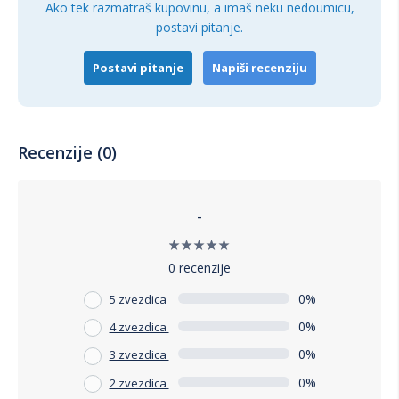
Ako tek razmatraš kupovinu, a imaš neku nedoumicu,
postavi pitanje.
Postavi pitanje
Napiši recenziju
Recenzije (0)
-
0 recenzije
0%
5 zvezdica
0%
4 zvezdica
0%
3 zvezdica
0%
2 zvezdica