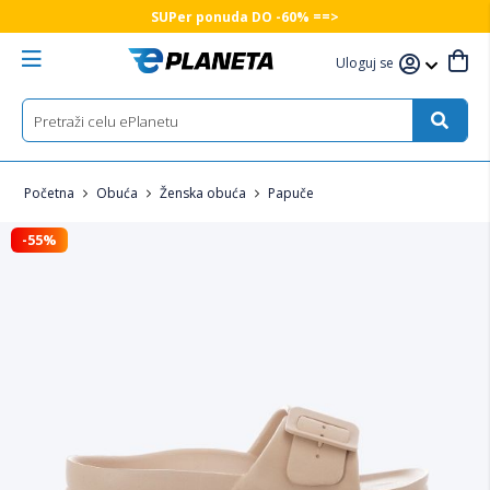
SUPer ponuda DO -60% ==>
Uloguj se
Početna
Obuća
Ženska obuća
Papuče
-55%