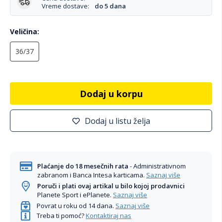
Vreme dostave:
do 5 dana
Veličina
36/37
Dodaj u korpu
Dodaj u listu želja
Plaćanje do 18 mesečnih rata
- Administrativnom
zabranom i Banca Intesa karticama.
Saznaj više
Poruči i plati ovaj artikal u bilo kojoj prodavnici
Planete Sport i ePlanete.
Saznaj više
Povrat u roku od 14 dana.
Saznaj više
Treba ti pomoć?
Kontaktiraj nas