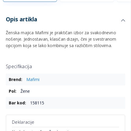
Opis artikla
Ženska majica Mafimi je praktičan izbor za svakodnevno
nošenje. Jednostavan, klasičan dizajn, čini je svestranom
opcijom koja se lako kombinuje sa različitim stilovima.
Specifikacija
Više
Mafimi
informacija
Žene
158115
Deklaracije
Više