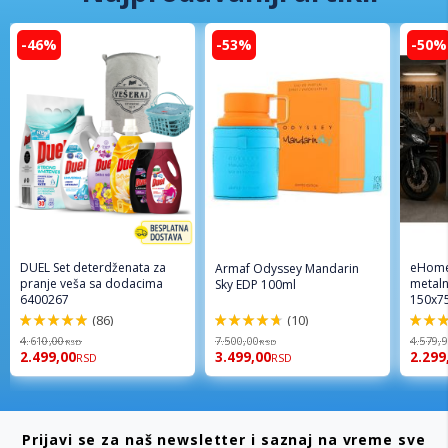
-46%
-53%
-50%
DUEL Set deterdženata za
eHome
Armaf Odyssey Mandarin
pranje veša sa dodacima
metaln
Sky EDP 100ml
6400267
150x7
(86)
(10)
98%
94%
96%
4.610,00
7.500,00
4.579,
RSD
RSD
2.499,00
3.499,00
2.299
RSD
RSD
Prijavi se za naš newsletter i saznaj na vreme sve