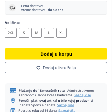
Cena dostave:
Vreme dostave:
do 5 dana
Veličina
2XL
S
M
L
XL
Dodaj u korpu
Dodaj u listu želja
Plaćanje do 18 mesečnih rata
- Administrativnom
zabranom i Banca Intesa karticama.
Saznaj više
Poruči i plati ovaj artikal u bilo kojoj prodavnici
Planete Sport i ePlanete.
Saznaj više
Povrat u roku od 14 dana.
Saznaj više