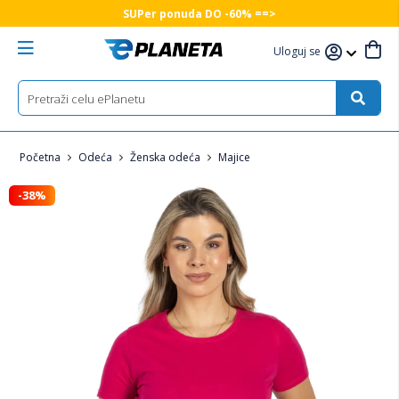
SUPer ponuda DO -60% ==>
Uloguj se
Početna
Odeća
Ženska odeća
Majice
-38%