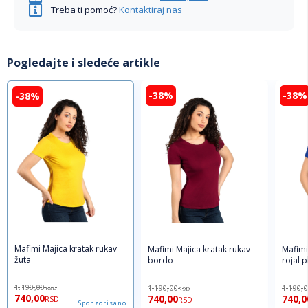
Treba ti pomoć?
Kontaktiraj nas
Pogledajte i sledeće artikle
-38%
-38%
-38%
Mafimi Majica kratak rukav
Mafimi Majica kratak rukav
Mafimi
žuta
bordo
rojal p
1.190,00
1.190,00
1.190,
RSD
RSD
740,00
740,00
740,0
RSD
RSD
Sponzorisano