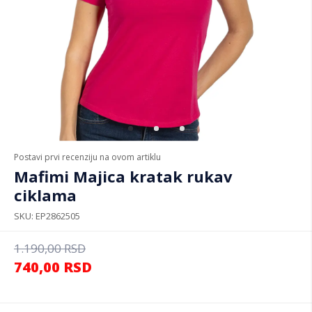
Postavi prvi recenziju na ovom artiklu
Mafimi Majica kratak rukav
ciklama
SKU
EP2862505
1.190,00
RSD
740,00
RSD