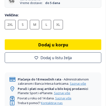
Vreme dostave:
do 5 dana
Veličina
2XL
S
M
L
XL
Dodaj u korpu
Dodaj u listu želja
Plaćanje do 18 mesečnih rata
- Administrativnom
zabranom i Banca Intesa karticama.
Saznaj više
Poruči i plati ovaj artikal u bilo kojoj prodavnici
Planete Sport i ePlanete.
Saznaj više
Povrat u roku od 14 dana.
Saznaj više
Treba ti pomoć?
Kontaktiraj nas