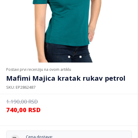
Postavi prvi recenziju na ovom artiklu
Mafimi Majica kratak rukav petrol
SKU
EP2862487
1.190,00
RSD
740,00
RSD
Cena dostave: