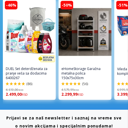
-46%
-50%
-51%
DUEL Set deterdženata za
eHomeStorage Garažna
Vileda
pranje veša sa dodacima
metalna polica
komple
6400267
150x75x30cm
(86)
(56)
98%
96%
92%
4.610,00
4.579,99
6.999,
RSD
RSD
2.499,00
2.299,99
3.399
RSD
RSD
Prijavi se za naš newsletter i saznaj na vreme sve
o novim akcijama i specijalnim ponudama!