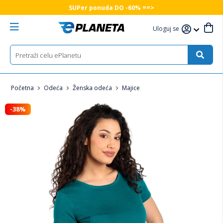
SUPer ponuda DO -60% ==>
Uloguj se
Početna
Odeća
Ženska odeća
Majice
-38%