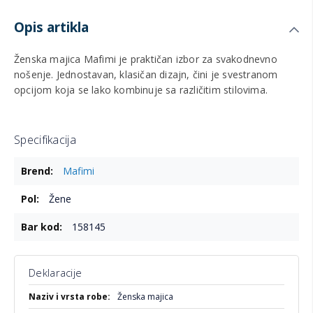
Opis artikla
Ženska majica Mafimi je praktičan izbor za svakodnevno
nošenje. Jednostavan, klasičan dizajn, čini je svestranom
opcijom koja se lako kombinuje sa različitim stilovima.
Specifikacija
Više
Mafimi
informacija
Žene
158145
Deklaracije
Više
Ženska majica
informacija