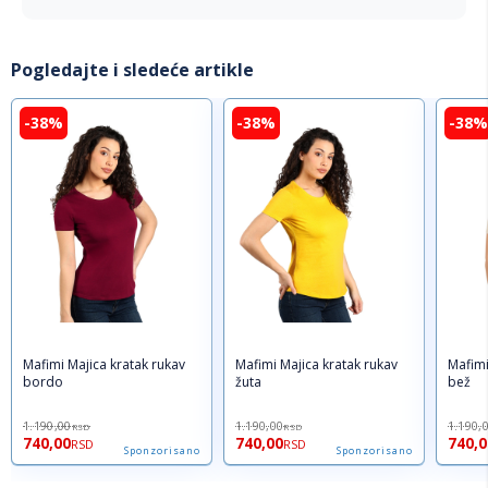
Pogledajte i sledeće artikle
-38%
-38%
-38%
Mafimi Majica kratak rukav
Mafimi Majica kratak rukav
Mafimi
bordo
žuta
bež
1.190,00
1.190,00
1.190,
RSD
RSD
740,00
740,00
740,0
RSD
RSD
Sponzorisano
Sponzorisano