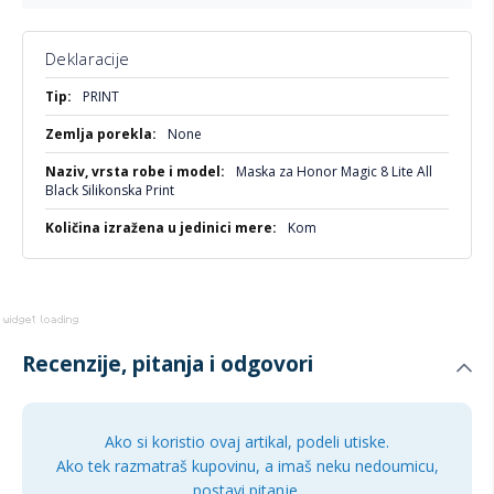
Idealna za:
Svakodnevnu upotrebu - zaštita uz stil!
Deklaracije
Minimaliste koji vole jednostavnost!
Više
PRINT
Sve koji žele siguran grip na telefonu!
informacija
None
Maska za Honor Magic 8 Lite All
Black Silikonska Print
Kom
Recenzije, pitanja i odgovori
Ako si koristio ovaj artikal, podeli utiske.
Ako tek razmatraš kupovinu, a imaš neku nedoumicu,
postavi pitanje.