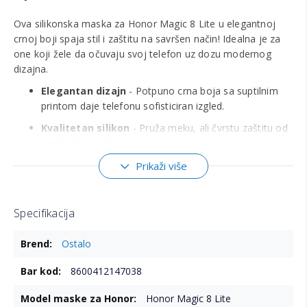
Ova silikonska maska za Honor Magic 8 Lite u elegantnoj
crnoj boji spaja stil i zaštitu na savršen način! Idealna je za
one koji žele da očuvaju svoj telefon uz dozu modernog
dizajna.
Elegantan dizajn
- Potpuno crna boja sa suptilnim
printom daje telefonu sofisticiran izgled.
Kvalitetan silikon
- Pruža meku, ali čvrstu zaštitu od
ogrebotina i udaraca.
Precizni isečci
- Omogućavaju lak pristup svim
Prikaži više
dugmadima, portovima i kameri bez skidanja maske.
Protivklizna površina
- Sprečava klizanje telefona iz
Specifikacija
ruke ili sa ravnih površina.
Više
Jednostavno postavljanje
- Lako se stavlja i skida,
Ostalo
informacija
bez oštećenja uređaja.
8600412147038
Kompatibilna isključivo sa Honor Magic 8 Lite.
Honor Magic 8 Lite