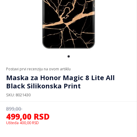
Postavi prvi recenziju na ovom artiklu
Maska za Honor Magic 8 Lite All
Black Silikonska Print
SKU
8021430
899,00
499,00
RSD
Ušteda
400,00
RSD