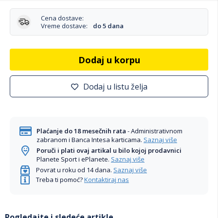
Cena dostave:
Vreme dostave:
do 5 dana
Dodaj u korpu
Dodaj u listu želja
Plaćanje do 18 mesečnih rata
- Administrativnom
zabranom i Banca Intesa karticama.
Saznaj više
Poruči i plati ovaj artikal u bilo kojoj prodavnici
Planete Sport i ePlanete.
Saznaj više
Povrat u roku od 14 dana.
Saznaj više
Treba ti pomoć?
Kontaktiraj nas
Pogledajte i sledeće artikle