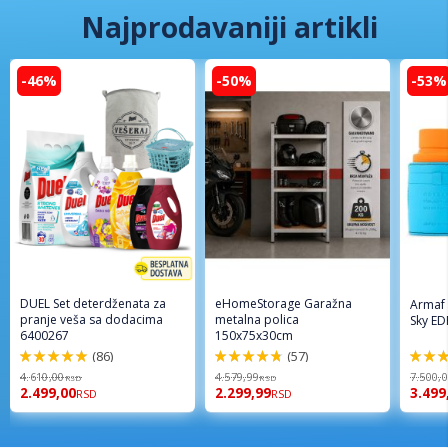
Najprodavaniji artikli
-46%
-50%
-53%
DUEL Set deterdženata za
eHomeStorage Garažna
Armaf
pranje veša sa dodacima
metalna polica
Sky ED
6400267
150x75x30cm
(86)
(57)
98%
96%
94%
4.610,00
4.579,99
7.500,
RSD
RSD
2.499,00
2.299,99
3.499
RSD
RSD