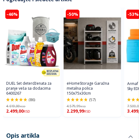
-46%
-50%
-53%
DUEL Set deterdženata za
eHomeStorage Garažna
Armaf
pranje veša sa dodacima
metalna polica
Sky ED
6400267
150x75x30cm
(86)
(57)
98%
96%
94%
4.610,00
4.579,99
7.500,
RSD
RSD
2.499,00
2.299,99
3.499
RSD
RSD
Opis artikla