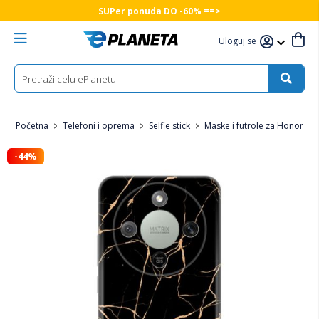
SUPer ponuda DO -60% ==>
Uloguj se
Početna
Telefoni i oprema
Selfie stick
Maske i futrole za Honor tel
-44%